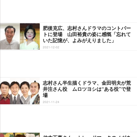
肥後克広、志村さんドラマのコントパー
トに登場 山田裕貴の姿に感慨「忘れて
いた記憶が、よみがえりました」
2021-12-02
志村さん半生描くドラマ、金田明夫が荒
井注さん役 ムロツヨシは“ある役”で登
場
2021-11-24