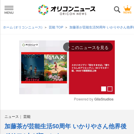
ホーム (オリコンニュース)
芸能 TOP
加藤茶が芸能生活50周年 いかりやさん他界
このニュースを見る
arrow_forward_ios
Powered by 
GliaStudios
M
ニュース
芸能
u
t
加藤茶が芸能生活50周年 いかりやさん他界後
e