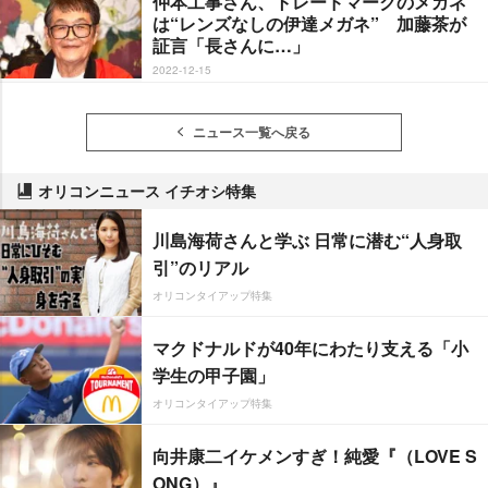
仲本工事さん、トレードマークのメガネ
は“レンズなしの伊達メガネ” 加藤茶が
証言「長さんに…」
2022-12-15
ニュース一覧へ戻る
オリコンニュース イチオシ特集
川島海荷さんと学ぶ 日常に潜む“人身取
引”のリアル
オリコンタイアップ特集
マクドナルドが40年にわたり支える「小
学生の甲子園」
オリコンタイアップ特集
向井康二イケメンすぎ！純愛『（LOVE S
ONG）』