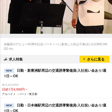
加藤茶のデビュー50周年記念パーティーに参加した松山千春(左) (C)ORICON
DD inc.
求人特集
さらに見る
日勤・新豊洲駅周辺の交通誘導警備員/入社祝い金あり/週
NEW
1日～OK
株式会社MSK
日給1万4,500円～
アルバイト・パート / 東京都
日勤・日本橋駅周辺の交通誘導警備員/入社祝い金あり/週
NEW
1日～OK