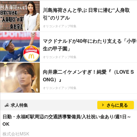
川島海荷さんと学ぶ 日常に潜む“人身取
引”のリアル
オリコンタイアップ特集
マクドナルドが40年にわたり支える「小学
生の甲子園」
オリコンタイアップ特集
向井康二イケメンすぎ！純愛『（LOVE S
ONG）』
オリコンタイアップ特集
求人特集
さらに見る
日勤・永福町駅周辺の交通誘導警備員/入社祝い金あり/週1日～
OK
株式会社MSK