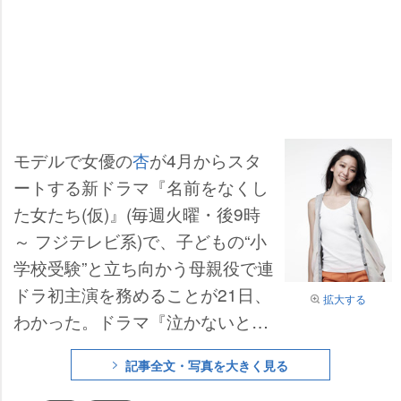
モデルで女優の
杏
が4月からスタ
ートする新ドラマ『名前をなくし
た女たち(仮)』(毎週火曜・後9時
～ フジテレビ系)で、子どもの“小
学校受験”と立ち向かう母親役で連
ドラ初主演を務めることが21日、
拡大する
わかった。ドラマ『泣かないと決
めた日』では同僚をいじめるOL役
記事全文・写真を大きく見る
を、『ジョーカー～許されざる捜