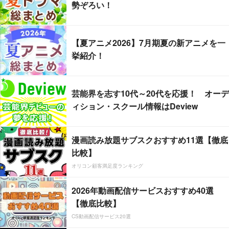
勢ぞろい！
【夏アニメ2026】7月期夏の新アニメを一
挙紹介！
芸能界を志す10代～20代を応援！ オーデ
ィション・スクール情報はDeview
漫画読み放題サブスクおすすめ11選【徹底
比較】
オリコン顧客満足度ランキング
2026年動画配信サービスおすすめ40選
【徹底比較】
CS動画配信サービス20選