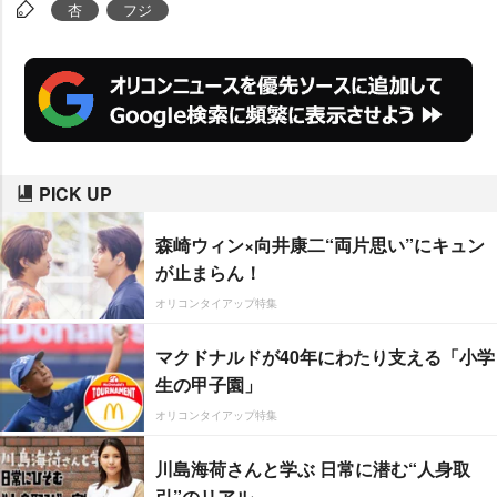
査官～』(共に同局系)では屈強な
杏
フジ
女性刑事を演じるなど女優として
キャリアを重ねてきた杏だが、母
親役は今回が初。過熱する“お受
験”を軸に、ママ友同士の友情と裏
切り、見栄と嫉妬が交錯する同作
PICK UP
のクランクインを前に「チャレン
ジを恐れずに、しっかりと一歩一
森崎ウィン×向井康二“両片思い”にキュン
歩あゆんでいけたら」と気合十分
が止まらん！
だ。また、杏を取り巻く“ママ
オリコンタイアップ特集
友”共演者には
尾野真千子
、
倉科カ
マクドナルドが40年にわたり支える「小学
ナ
、
りょう
、
木村佳乃
が決定して
生の甲子園」
いる。
オリコンタイアップ特集
川島海荷さんと学ぶ 日常に潜む“人身取
引”のリアル