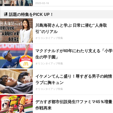
2023-02-16
話題の特集をPICK UP！
川島海荷さんと学ぶ 日常に潜む“人身取
引”のリアル
オリコンタイアップ特集
マクドナルドが40年にわたり支える「小学
生の甲子園」
オリコンタイアップ特集
イケメンてんこ盛り！尊すぎる男子の純情
ラブに胸キュン
オリコンタイアップ特集
デカすぎ都市伝説発生!?ファミマ45％増量
作戦再来