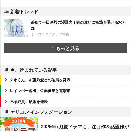
新着トレンド
茶葉で一目瞭然の浸透力！味の違いに衝撃を受ける水と
は
オリコンタイアップ特集
もっと見る
今、読まれている記事
テオくん、加藤乃愛との破局を発表
レインボー池田、佐藤佳奈と電撃婚
戸塚純貴、結婚を発表
オリコン インフォメーション
2026年7月夏ドラマも、注目作＆話題作が