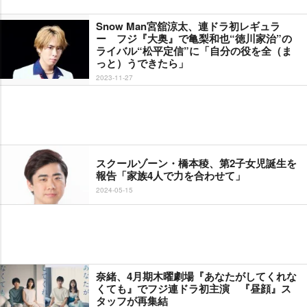
Snow Man宮舘涼太、連ドラ初レギュラ
ー フジ『大奥』で亀梨和也“徳川家治”の
ライバル“松平定信”に「自分の役を全（ま
っと）うできたら」
2023-11-27
スクールゾーン・橋本稜、第2子女児誕生を
報告「家族4人で力を合わせて」
2024-05-15
奈緒、4月期木曜劇場『あなたがしてくれな
くても』でフジ連ドラ初主演 『昼顔』ス
タッフが再集結