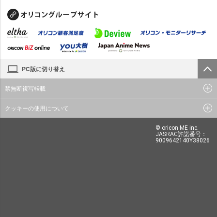
PC版に切り替え
禁無断複写転載
クッキーの使用について
© oricon ME inc.
JASRAC許諾番号：
9009642140Y38026