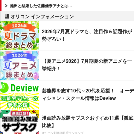
池田と結婚した佐藤佳奈アナとは…
オリコン インフォメーション
2026年7月夏ドラマも、注目作＆話題作が
勢ぞろい！
【夏アニメ2026】7月期夏の新アニメを一
挙紹介！
芸能界を志す10代～20代を応援！ オーデ
ィション・スクール情報はDeview
漫画読み放題サブスクおすすめ11選【徹底
比較】
オリコン顧客満足度ランキング