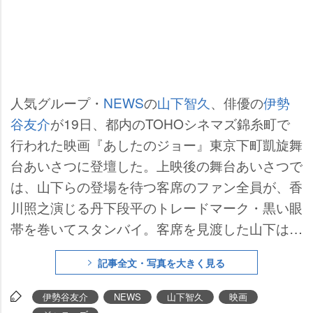
人気グループ・
NEWS
の
山下智久
、俳優の
伊勢
谷友介
が19日、都内のTOHOシネマズ錦糸町で
行われた映画『あしたのジョー』東京下町凱旋舞
台あいさつに登壇した。上映後の舞台あいさつで
は、山下らの登場を待つ客席のファン全員が、香
川照之演じる丹下段平のトレードマーク・黒い眼
帯を巻いてスタンバイ。客席を見渡した山下は
「あまりにもいっぱいいすぎて、タモリさんに見
記事全文・写真を大きく見る
える」と驚きの表情を浮かべた。
伊勢谷友介
NEWS
山下智久
映画