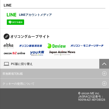
LINE
LINEアカウントメディア
PC版に切り替え
禁無断複写転載
クッキーの使用について
© oricon ME inc.
JASRAC許諾番号：
9009642140Y38026