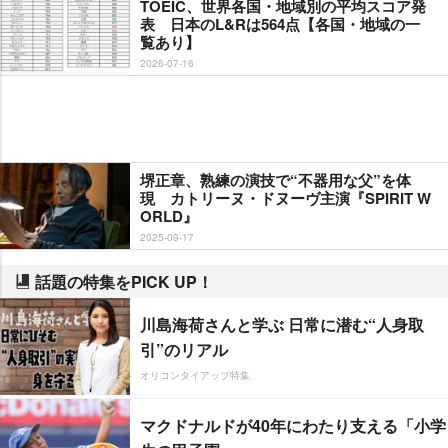
TOEIC、世界各国・地域別の平均スコア発
表 日本のL&Rは564点【各国・地域の一
覧あり】
2026-07-16
堺正章、熟練の演技で“不器用な父”を体
現 カトリーヌ・ドヌーヴ主演『SPIRIT W
ORLD』
2025-09-17
話題の特集をPICK UP！
川島海荷さんと学ぶ 日常に潜む“人身取
引”のリアル
オリコンタイアップ特集
マクドナルドが40年にわたり支える「小学