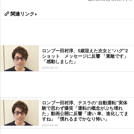
関連リンク+
ロンブー田村淳、5歳迎えた次女と“ハグ”2
ショット メッセージに反響 「素敵です」
「感動しました」
2025-06-13
ロンブー田村淳、テスラの“自動運転”実体
験で思わず爆笑「運転の概念がぶち壊れ
た」動画公開に反響「凄い 車、進化してま
すね」「慣れるまでかなり怖い」
2024-08-29