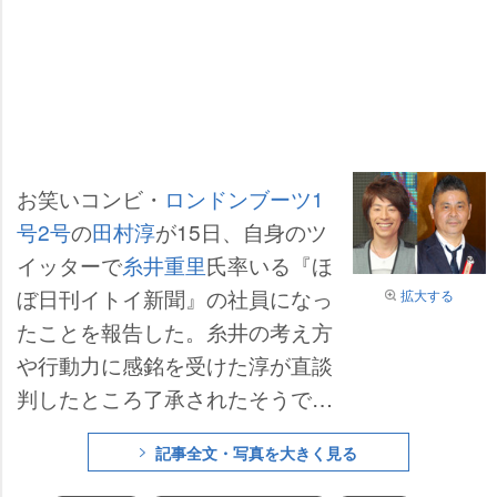
お笑いコンビ・
ロンドンブーツ1
号2号
の
田村淳
が15日、自身のツ
イッターで
糸井重里
氏率いる『ほ
ぼ日刊イトイ新聞』の社員になっ
拡大する
たことを報告した。糸井の考え方
行動力に感銘を受けた淳が直談
判したところ了承されたそうで、
社内には専用のデスクも用意され
記事全文・写真を大きく見る
た模様。淳は「初めての会社勤め