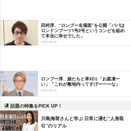
田村淳、“ロンブー名場面”を公開「パパは
ロンドンブーツ1号2号というコンビを組め
て本当に幸せでした」
2025-06-26
ロンブー淳、娘たちと草刈り「お庭凄ー
い」「これが敷地内ってすげーーーな」
2022-06-13
話題の特集をPICK UP！
川島海荷さんと学ぶ 日常に潜む“人身取
引”のリアル