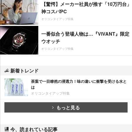
【驚愕】メーカー社員が推す「10万円台」
神コスパPC
オリコンタイアップ特集
一番似合う登場人物は…『VIVANT』限定
ウオッチ
オリコンタイアップ特集
新着トレンド
茶葉で一目瞭然の浸透力！味の違いに衝撃を受ける水と
は
オリコンタイアップ特集
もっと見る
今、読まれている記事