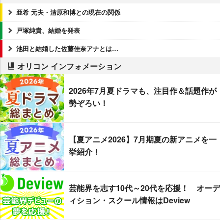
亜希 元夫・清原和博との現在の関係
戸塚純貴、結婚を発表
池田と結婚した佐藤佳奈アナとは…
オリコン インフォメーション
2026年7月夏ドラマも、注目作＆話題作が
勢ぞろい！
【夏アニメ2026】7月期夏の新アニメを一
挙紹介！
芸能界を志す10代～20代を応援！ オーデ
ィション・スクール情報はDeview