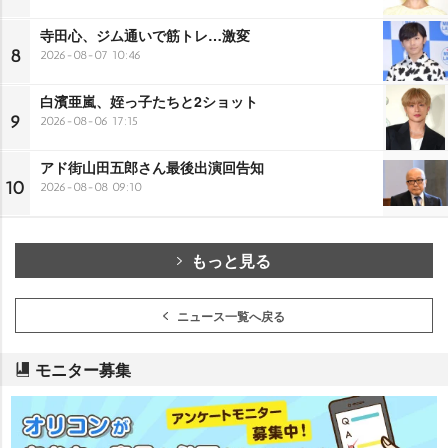
寺田心、ジム通いで筋トレ…激変
8
2026-08-07 10:46
白濱亜嵐、姪っ子たちと2ショット
9
2026-08-06 17:15
アド街山田五郎さん最後出演回告知
10
2026-08-08 09:10
もっと見る
ニュース一覧へ戻る
モニター募集