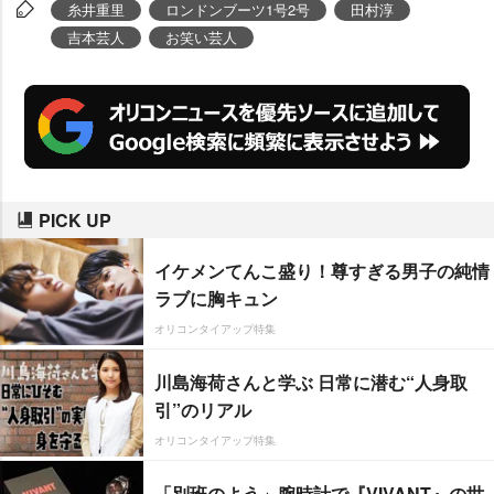
になります♪(´ε` )人生は何が起き
糸井重里
ロンドンブーツ1号2号
田村淳
るかわからない!」と興奮気味につ
吉本芸人
お笑い芸人
ぶやいている。
PICK UP
イケメンてんこ盛り！尊すぎる男子の純情
ラブに胸キュン
オリコンタイアップ特集
川島海荷さんと学ぶ 日常に潜む“人身取
引”のリアル
オリコンタイアップ特集
「別班のよう」腕時計で『VIVANT』の世