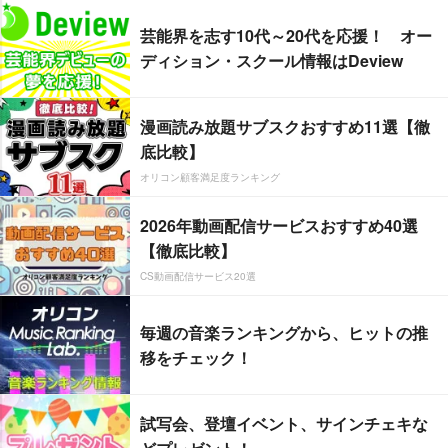
芸能界を志す10代～20代を応援！ オー
ディション・スクール情報はDeview
漫画読み放題サブスクおすすめ11選【徹
底比較】
オリコン顧客満足度ランキング
2026年動画配信サービスおすすめ40選
【徹底比較】
CS動画配信サービス20選
毎週の音楽ランキングから、ヒットの推
移をチェック！
試写会、登壇イベント、サインチェキな