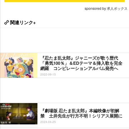
sponsored by 求人ボックス
関連リンク+
『忍たま乱太郎』ジャニーズが歌う歴代
「勇気100％」＆EDテーマ＆挿入歌を完全
網羅 コンピレーションアルバム発売へ
2022-09-15
『劇場版 忍たま乱太郎』本編映像が初解
禁 土井先生が行方不明！シリアス展開に
2024-04-25