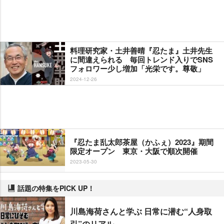
料理研究家・土井善晴『忍たま』土井先生
に間違えられる 毎回トレンド入りでSNS
フォロワー少し増加「光栄です。尊敬」
2024-12-26
『忍たま乱太郎茶屋（かふぇ）2023』期間
限定オープン 東京・大阪で順次開催
2023-05-30
話題の特集をPICK UP！
川島海荷さんと学ぶ 日常に潜む“人身取
引”のリアル