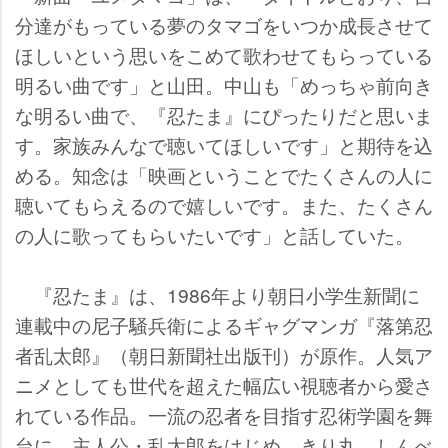
分達がもっている夢のタマゴをいつか成長させて
ほしいという思いをこめて歌わせてもらっている
明るい曲です」と山田。中山も「めっちゃ前向き
な明るい曲で、『忍たま』にぴったりだと思いま
す。家族みんなで聴いてほしいです」と期待を込
める。知念は「映画ということでたくさんの人に
聴いてもらえるので嬉しいです。また、たくさん
の人に歌ってもらいたいです」と話していた。
『忍たま』は、1986年より朝日小学生新聞に
連載中の尼子騒兵衛によるギャグマンガ『落第忍
者乱太郎』（朝日新聞社出版刊）が原作。人気ア
ニメとしても世代を超えた幅広い視聴者から愛さ
れている作品。一流の忍者を目指す忍術学園を舞
台に、主人公・乱太郎をはじめ、きり丸、しんべ