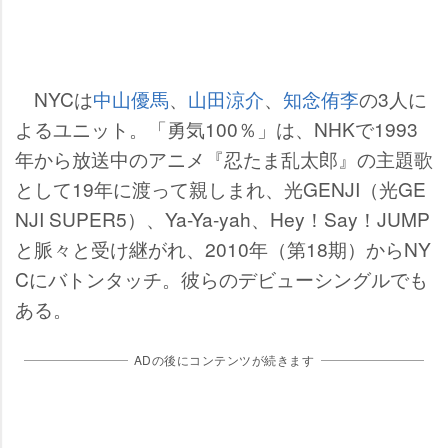
NYCは
中山優馬
、
山田涼介
、
知念侑李
の3人に
よるユニット。「勇気100％」は、NHKで1993
年から放送中のアニメ『忍たま乱太郎』の主題歌
として19年に渡って親しまれ、光GENJI（光GE
NJI SUPER5）、Ya-Ya-yah、Hey！Say！JUMP
と脈々と受け継がれ、2010年（第18期）からNY
Cにバトンタッチ。彼らのデビューシングルでも
ある。
ADの後にコンテンツが続きます