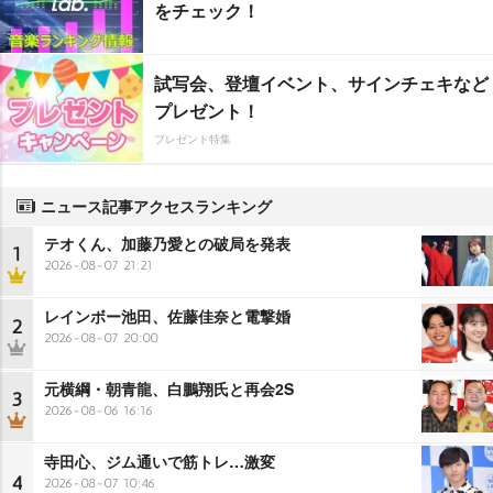
をチェック！
試写会、登壇イベント、サインチェキなど
プレゼント！
プレゼント特集
ニュース記事アクセスランキング
テオくん、加藤乃愛との破局を発表
1
2026-08-07 21:21
レインボー池田、佐藤佳奈と電撃婚
2
2026-08-07 20:00
元横綱・朝青龍、白鵬翔氏と再会2S
3
2026-08-06 16:16
寺田心、ジム通いで筋トレ…激変
4
2026-08-07 10:46