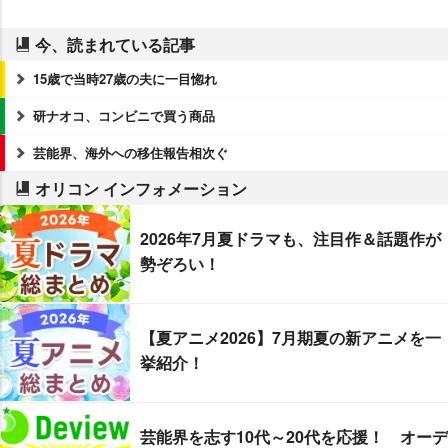
今、読まれている記事
15歳で当時27歳の夫に一目惚れ
研ナオコ、コンビニで買う商品
芸能界、海外への移住報告相次ぐ
オリコン インフォメーション
2026年7月夏ドラマも、注目作＆話題作が
勢ぞろい！
【夏アニメ2026】7月期夏の新アニメを一
挙紹介！
芸能界を志す10代～20代を応援！ オーデ