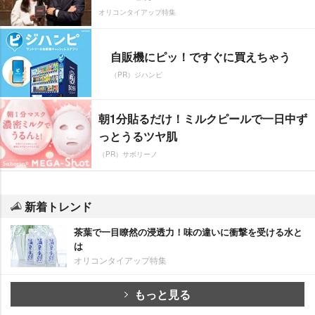
オリコンタイアップ特集
自販機にピッ！ですぐに買えちゃう
（PR）ジハンピ
朝1分貼るだけ！ミルクピールで一日中ず
っとうるツヤ肌
（PR）サボリーノ
新着トレンド
茶葉で一目瞭然の浸透力！味の違いに衝撃を受ける水と
は
オリコンタイアップ特集
もっと見る