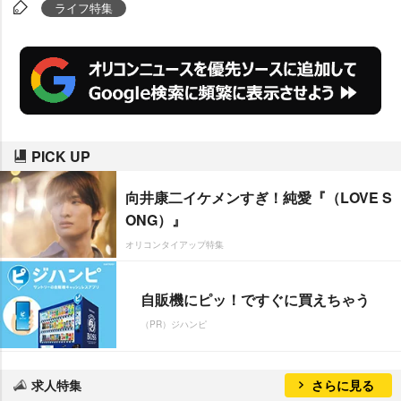
対し女性側の1位は【さりげなく
ライフ特集
仕事を手伝ってくれたとき】(53.
2%)が過半数超え。男女ともに“気
遣い”が見える瞬間を挙げている
が、その内容には微妙な相違があ
るようだ。
PICK UP
向井康二イケメンすぎ！純愛『（LOVE S
ONG）』
オリコンタイアップ特集
自販機にピッ！ですぐに買えちゃう
（PR）ジハンピ
求人特集
さらに見る