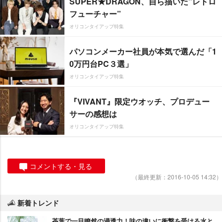
SUPER★DRAGON、自ら描いた”レトロ
フューチャー”
オリコンタイアップ特集
パソコンメーカー社員が本気で選んだ「1
0万円台PC３選」
オリコンタイアップ特集
『VIVANT』限定ウオッチ、プロデュー
サーの感想は
オリコンタイアップ特集
コメントする・見る
（最終更新：2016-10-05 14:32）
新着トレンド
茶葉で一目瞭然の浸透力！味の違いに衝撃を受ける水と