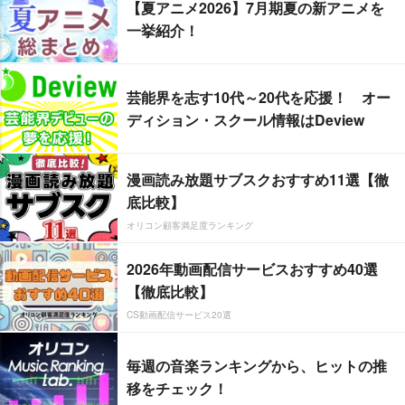
【夏アニメ2026】7月期夏の新アニメを
一挙紹介！
芸能界を志す10代～20代を応援！ オー
ディション・スクール情報はDeview
漫画読み放題サブスクおすすめ11選【徹
底比較】
オリコン顧客満足度ランキング
2026年動画配信サービスおすすめ40選
【徹底比較】
CS動画配信サービス20選
毎週の音楽ランキングから、ヒットの推
移をチェック！