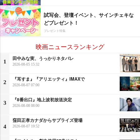
試写会、登壇イベント、サインチェキな
どプレゼント！
プレゼント特集
映画ニュースランキング
田中みな実、うっかりネタバレ
1
2026-08-05 15:32
『耳すま』『アリエッティ』IMAXで
2
2026-08-07 07:00
『8番出口』地上波初放送決定
3
2026-08-08 08:00
窪田正孝カナダからサプライズ登場
4
2026-08-07 19:52