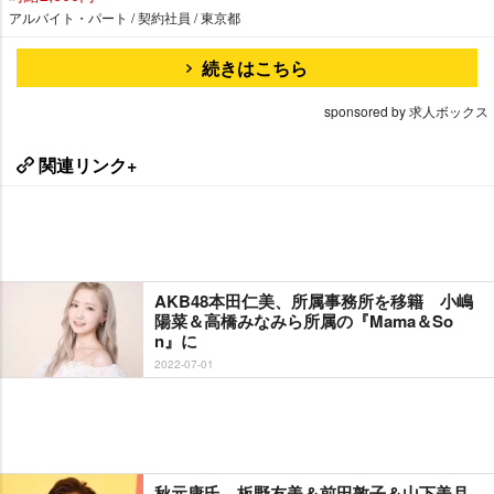
アルバイト・パート / 契約社員 / 東京都
続きはこちら
sponsored by 求人ボックス
関連リンク+
AKB48本田仁美、所属事務所を移籍 小嶋
陽菜＆高橋みなみら所属の『Mama＆So
n』に
2022-07-01
秋元康氏、板野友美＆前田敦子＆山下美月