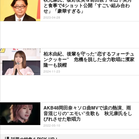
と食事で4ショット公開「すごい組み合わ
せ」「豪華すぎる」
2023-04-28
柏木由紀、後輩を守った“恋するフォーチュ
ンクッキー” 危機を脱した全力歌唱に濱家
隆一も脱帽
2024-11-23
AKB48岡田奈々ソロ曲MVで涙の熱演、雨
音混じりの“エモい”生歌も 秋元康氏をし
びれさせた歌唱力
2022-05-10
話題の特集をPICK UP！