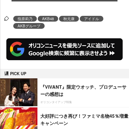
指原莉乃
AKB48
秋元康
アイドル
AKBグループ
PICK UP
『VIVANT』限定ウオッチ、プロデューサ
ーの感想は
オリコンタイアップ特集
大好評につき再び！ファミマ名物45％増量
キャンペーン