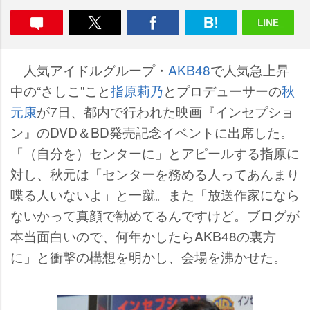
人気アイドルグループ・
AKB48
で人気急上昇
中の“さしこ”こと
指原莉乃
とプロデューサーの
秋
元康
が7日、都内で行われた映画『インセプショ
ン』のDVD＆BD発売記念イベントに出席した。
「（自分を）センターに」とアピールする指原に
対し、秋元は「センターを務める人ってあんまり
喋る人いないよ」と一蹴。また「放送作家になら
ないかって真顔で勧めてるんですけど。ブログが
本当面白いので、何年かしたらAKB48の裏方
に」と衝撃の構想を明かし、会場を沸かせた。