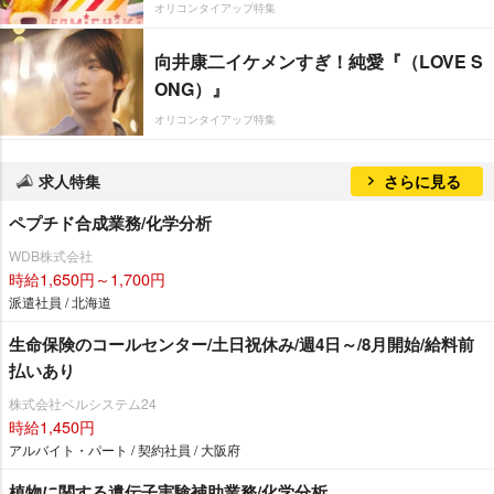
オリコンタイアップ特集
向井康二イケメンすぎ！純愛『（LOVE S
ONG）』
オリコンタイアップ特集
求人特集
さらに見る
ペプチド合成業務/化学分析
WDB株式会社
時給1,650円～1,700円
派遣社員 / 北海道
生命保険のコールセンター/土日祝休み/週4日～/8月開始/給料前
払いあり
株式会社ベルシステム24
時給1,450円
アルバイト・パート / 契約社員 / 大阪府
植物に関する遺伝子実験補助業務/化学分析