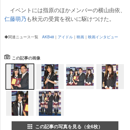
イベントには指原のほかメンバーの横山由依、
仁藤萌乃
も秋元の受賞を祝いに駆けつけた。
◆関連ニュース一覧
AKB48
｜
アイドル
｜
映画
｜
映画インタビュー
この記事の画像
この記事の写真を見る（全6枚）