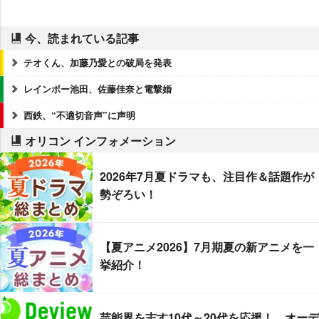
今、読まれている記事
テオくん、加藤乃愛との破局を発表
レインボー池田、佐藤佳奈と電撃婚
西鉄、“不適切音声”に声明
オリコン インフォメーション
2026年7月夏ドラマも、注目作＆話題作が
勢ぞろい！
【夏アニメ2026】7月期夏の新アニメを一
挙紹介！
芸能界を志す10代～20代を応援！ オーデ