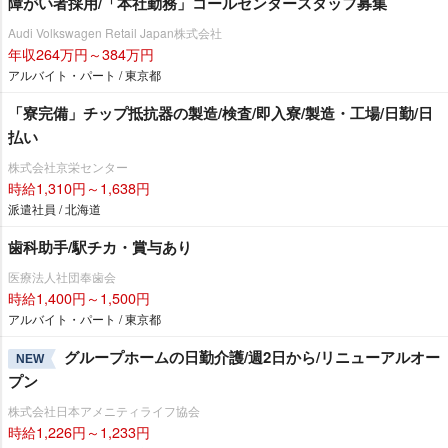
障がい者採用/「本社勤務」コールセンタースタッフ募集
Audi Volkswagen Retail Japan株式会社
年収264万円～384万円
アルバイト・パート / 東京都
「寮完備」チップ抵抗器の製造/検査/即入寮/製造・工場/日勤/日
払い
株式会社京栄センター
時給1,310円～1,638円
派遣社員 / 北海道
歯科助手/駅チカ・賞与あり
医療法人社団奉歯会
時給1,400円～1,500円
アルバイト・パート / 東京都
グループホームの日勤介護/週2日から/リニューアルオー
NEW
プン
株式会社日本アメニティライフ協会
時給1,226円～1,233円