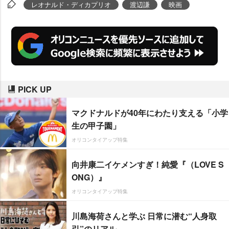
約90人が歓迎し、渡辺は妻で女優
レオナルド・ディカプリオ
渡辺謙
映画
の南果歩を伴って会場に到着。デ
ィカプリオは約3年半ぶりとなる
日本のファンとの交流イベントと
いうこともあり、30分以上をかけ
てファンサービスやテレビのイン
PICK UP
タビューに応じた。
マクドナルドが40年にわたり支える「小学
生の甲子園」
オリコンタイアップ特集
向井康二イケメンすぎ！純愛『（LOVE S
ONG）』
オリコンタイアップ特集
川島海荷さんと学ぶ 日常に潜む“人身取
引”のリアル