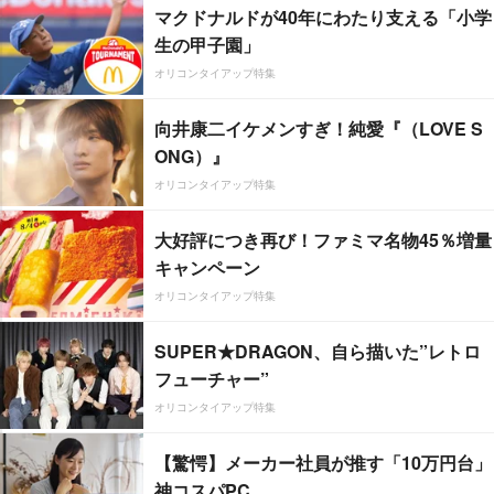
マクドナルドが40年にわたり支える「小学
生の甲子園」
オリコンタイアップ特集
向井康二イケメンすぎ！純愛『（LOVE S
ONG）』
オリコンタイアップ特集
大好評につき再び！ファミマ名物45％増量
キャンペーン
オリコンタイアップ特集
SUPER★DRAGON、自ら描いた”レトロ
フューチャー”
オリコンタイアップ特集
【驚愕】メーカー社員が推す「10万円台」
神コスパPC