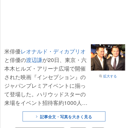
米俳優
レオナルド・ディカプリオ
と俳優の
渡辺謙
が20日、東京・六
本木ヒルズ・アリーナ広場で開催
された映画『インセプション』の
拡大する
ジャパンプレミアイベントに揃っ
て登場した。ハリウッドスターの
来場をイベント招待客約1000人と
見物客約1000人、テレビカメラ3
記事全文・写真を大きく見る
5台、スチールカメラ85台、記者