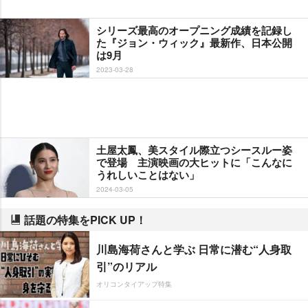
シリーズ最高のオープニング成績を記録し
た『ジョン・ウィック』最新作、日本公開
は9月
2023-03-28
土屋太鳳、美スタイル際立つシースルー姿
で登場 主演映画の大ヒットに「こんなに
うれしいことはない」
2024-03-05
話題の特集をPICK UP！
川島海荷さんと学ぶ 日常に潜む“人身取
引”のリアル
オリコンタイアップ特集