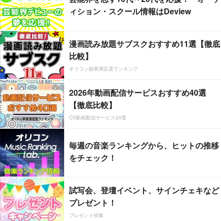
ィション・スクール情報はDeview
漫画読み放題サブスクおすすめ11選【徹底
比較】
オリコン顧客満足度ランキング
2026年動画配信サービスおすすめ40選
【徹底比較】
CS動画配信サービス20選
毎週の音楽ランキングから、ヒットの推移
をチェック！
試写会、登壇イベント、サインチェキなど
プレゼント！
プレゼント特集