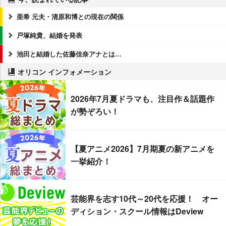
亜希 元夫・清原和博との現在の関係
戸塚純貴、結婚を発表
池田と結婚した佐藤佳奈アナとは…
オリコン インフォメーション
2026年7月夏ドラマも、注目作＆話題作
が勢ぞろい！
【夏アニメ2026】7月期夏の新アニメを
一挙紹介！
芸能界を志す10代～20代を応援！ オー
ディション・スクール情報はDeview