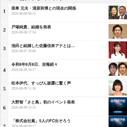
亜希 元夫・清原和博との現在の関係
1
2026-08-08 08:15
戸塚純貴、結婚を発表
2
2026-08-08 17:54
池田と結婚した佐藤佳奈アナとは…
3
2026-08-07 20:08
令和8年8月8日、吉報続々
4
2026-08-08 18:17
松本伊代、すっぴん披露に驚く声
5
2026-08-09 11:30
大野智「さと島」初のイベント発表
6
2026-08-09 13:15
「株式会社嵐」5人のFC出そろう
7
2026-08-08 09:17