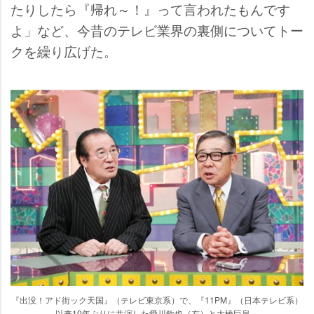
たりしたら『帰れ～！』って言われたもんです
よ」など、今昔のテレビ業界の裏側についてトー
クを繰り広げた。
『出没！アド街ック天国』（テレビ東京系）で、『11PM』（日本テレビ系）
以来10年ぶりに共演した愛川欽也（左）と大橋巨泉