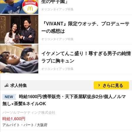
生の甲子園」
オリコンタイアップ特集
『VIVANT』限定ウオッチ、プロデューサ
ーの感想は
オリコンタイアップ特集
イケメンてんこ盛り！尊すぎる男子の純情
ラブに胸キュン
オリコンタイアップ特集
求人特集
さらに見る
時給1600円/携帯販売・天下茶屋駅徒歩2分/個人ノルマ
NEW
無し×茶髪&ネイルOK
パーソルマーケティング株式会社
時給1,600円
アルバイト・パート / 大阪府