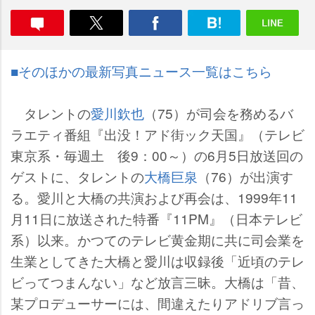
■そのほかの最新写真ニュース一覧はこちら
タレントの
愛川欽也
（75）が司会を務めるバ
ラエティ番組『出没！アド街ック天国』（テレビ
東京系・毎週土 後9：00～）の6月5日放送回の
ゲストに、タレントの
大橋巨泉
（76）が出演す
る。愛川と大橋の共演および再会は、1999年11
月11日に放送された特番『11PM』（日本テレビ
系）以来。かつてのテレビ黄金期に共に司会業を
生業としてきた大橋と愛川は収録後「近頃のテレ
ビってつまんない」など放言三昧。大橋は「昔、
某プロデューサーには、間違えたりアドリブ言っ