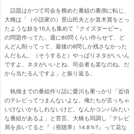
話題はかつて司会を務めた番組の裏側に転じ、
大橋は「（小説家の）景山民夫とか直木賞をとっ
たような奴を10人も集めて『クイズダービー』
の問題作ってた。週に80問くらい作らせて、ど
んどん削ってって、最後の8問しか残さなかった
んだもん。（そうすると）やっぱりネタがいいん
ですよ。ネタがいいとね、司会者も楽なのね。だ
から当たるんですよ」と振り返る。
執拗までの番組作り話に愛川も乗っかり「近頃
のテレビってつまんないよな。俺たちが言っちゃ
いけないかもしれないけど。なんかコンパみたい
な番組があるよ」と苦言。大橋も同調し「テレビ
局を歩いてると『（視聴率）14.8％!!』って花な