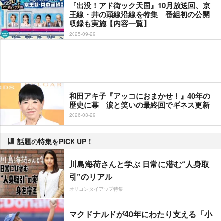
『出没！アド街ック天国』10月放送回、京
王線・井の頭線沿線を特集 番組初の公開
収録も実施【内容一覧】
2025-09-29
和田アキ子『アッコにおまかせ！』40年の
歴史に幕 涙と笑いの最終回でギネス更新
2026-03-29
話題の特集をPICK UP！
川島海荷さんと学ぶ 日常に潜む“人身取
引”のリアル
オリコンタイアップ特集
マクドナルドが40年にわたり支える「小