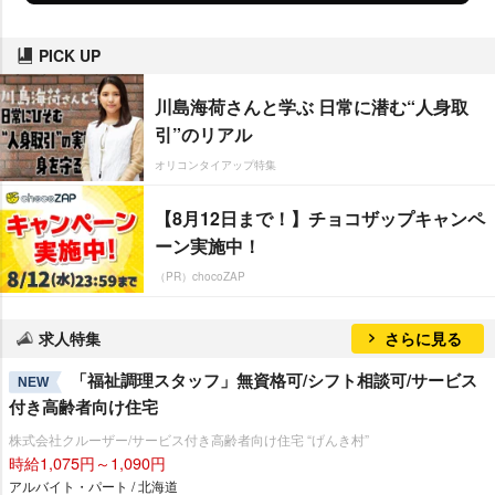
PICK UP
川島海荷さんと学ぶ 日常に潜む“人身取
引”のリアル
オリコンタイアップ特集
【8月12日まで！】チョコザップキャンペ
ーン実施中！
（PR）chocoZAP
求人特集
さらに見る
「福祉調理スタッフ」無資格可/シフト相談可/サービス
NEW
付き高齢者向け住宅
株式会社クルーザー/サービス付き高齢者向け住宅 “げんき村”
時給1,075円～1,090円
アルバイト・パート / 北海道