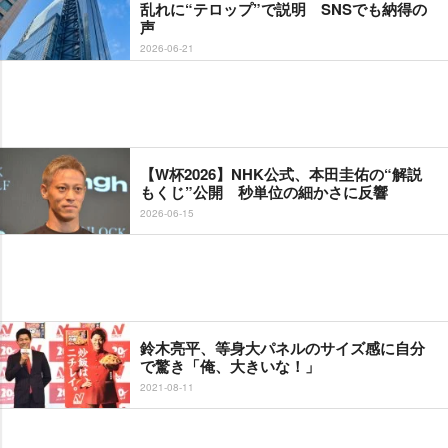
乱れに“テロップ”で説明 SNSでも納得の
声
2026-06-21
【W杯2026】NHK公式、本田圭佑の“解説
もくじ”公開 秒単位の細かさに反響
2026-06-15
鈴木亮平、等身大パネルのサイズ感に自分
で驚き「俺、大きいな！」
2021-08-11