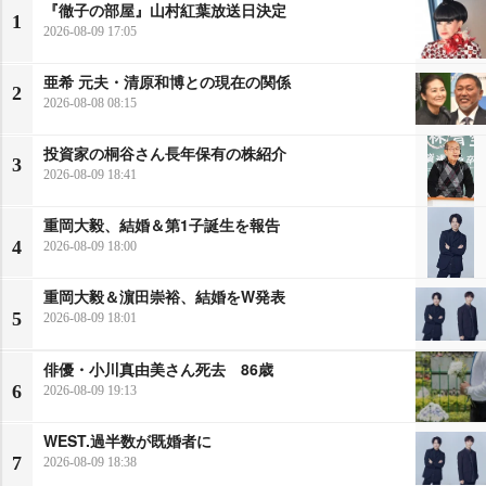
『徹子の部屋』山村紅葉放送日決定
1
2026-08-09 17:05
亜希 元夫・清原和博との現在の関係
2
2026-08-08 08:15
投資家の桐谷さん長年保有の株紹介
3
2026-08-09 18:41
重岡大毅、結婚＆第1子誕生を報告
4
2026-08-09 18:00
重岡大毅＆濵田崇裕、結婚をW発表
5
2026-08-09 18:01
俳優・小川真由美さん死去 86歳
6
2026-08-09 19:13
WEST.過半数が既婚者に
7
2026-08-09 18:38