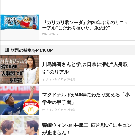
『ガリガリ君ソーダ』約20年ぶりのリニュ
ーアル“こだわり抜いた、氷の粒”
2023-03-02
話題の特集をPICK UP！
川島海荷さんと学ぶ 日常に潜む“人身取
引”のリアル
オリコンタイアップ特集
マクドナルドが40年にわたり支える「小
学生の甲子園」
オリコンタイアップ特集
森崎ウィン×向井康二“両片思い”にキュン
が止まらん！