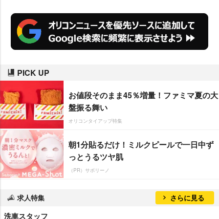
PICK UP
お値段そのまま45％増量！ファミマ夏の大
盤振る舞い
オリコンタイアップ特集
朝1分貼るだけ！ミルクピールで一日中ず
っとうるツヤ肌
（PR）サボリーノ
求人特集
さらに見る
洗車スタッフ