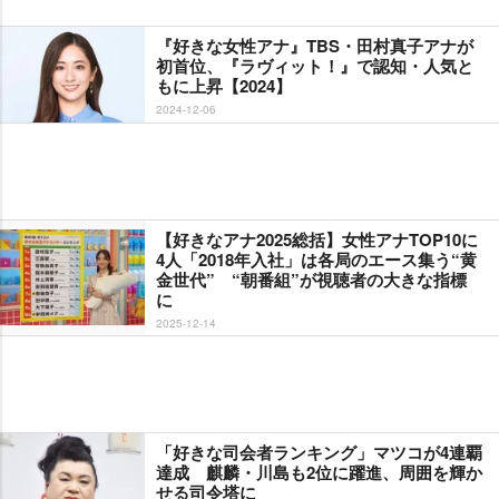
『好きな女性アナ』TBS・田村真子アナが
初首位、『ラヴィット！』で認知・人気と
もに上昇【2024】
2024-12-06
【好きなアナ2025総括】女性アナTOP10に
4人「2018年入社」は各局のエース集う“黄
金世代” “朝番組”が視聴者の大きな指標
に
2025-12-14
「好きな司会者ランキング」マツコが4連覇
達成 麒麟・川島も2位に躍進、周囲を輝か
せる司令塔に