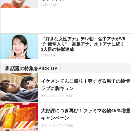
2023-01-20
『好きな女性アナ』テレ朝・弘中アナがV5
で“殿堂入り” 高島アナ、水卜アナに続く
3人目の快挙達成
2023-12-01
話題の特集をPICK UP！
イケメンてんこ盛り！尊すぎる男子の純情
ラブに胸キュン
オリコンタイアップ特集
大好評につき再び！ファミマ名物45％増量
キャンペーン
オリコンタイアップ特集