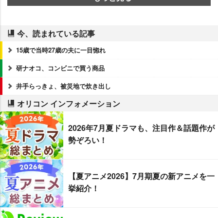
今、読まれている記事
15歳で当時27歳の夫に一目惚れ
研ナオコ、コンビニで買う商品
井手らっきょ、被災地で炊き出し
オリコン インフォメーション
2026年7月夏ドラマも、注目作＆話題作が
勢ぞろい！
【夏アニメ2026】7月期夏の新アニメを一
挙紹介！