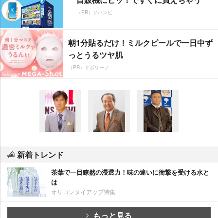
（PR）ジハンピ
朝1分貼るだけ！ミルクピールで一日中ず
っとうるツヤ肌
（PR）サボリーノ
新着トレンド
茶葉で一目瞭然の浸透力！味の違いに衝撃を受ける水と
は
オリコンタイアップ特集
もっと見る