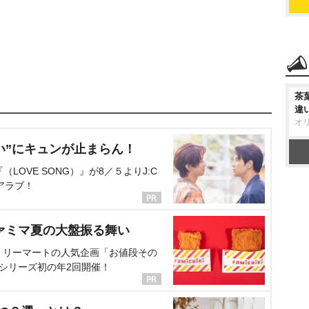
茶
違
オ
い”にキュンが止まらん！
OVE SONG）』が8／５よりJ:C
アラブ！
ァミマ夏の大盤振る舞い
ミリーマートの人気企画「お値段その
、シリーズ初の年2回開催！