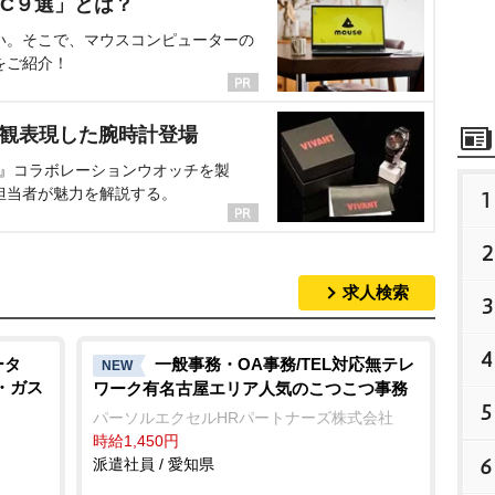
C９選」とは？
い。そこで、マウスコンピューターの
をご紹介！
界観表現した腕時計登場
NT』コラボレーションウオッチを製
担当者が魅力を解説する。
1
2
求人検索
3
4
ータ
一般事務・OA事務/TEL対応無テレ
NEW
・ガス
ワーク有名古屋エリア人気のこつこつ事務
5
パーソルエクセルHRパートナーズ株式会社
時給1,450円
6
派遣社員 / 愛知県