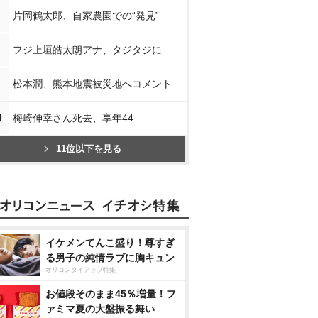
片岡鶴太郎、自家農園での“発見”
フジ上垣皓太朗アナ、タジタジに
松本潤、熊本地震被災地へコメント
0
梅崎伸幸さん死去、享年44
11位以下を見る
イケメンてんこ盛り！尊すぎ
る男子の純情ラブに胸キュン
オリコンタイアップ特集
お値段そのまま45％増量！フ
ァミマ夏の大盤振る舞い