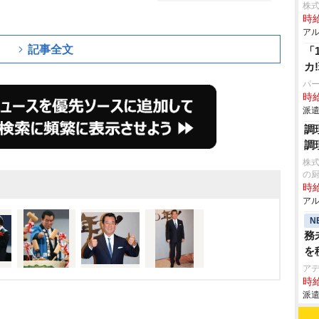
株式
時給
アル
記事全文
「
カ
パ
時給
派遣
調
調
株式
の
時給
アル
N
務
を
ア
時給
派遣