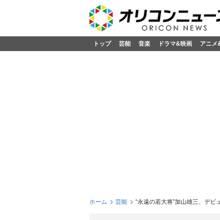
トップ
芸能
音楽
ドラマ&映画
アニメ
ホーム
芸能
“永遠の若大将”加山雄三、デビュ