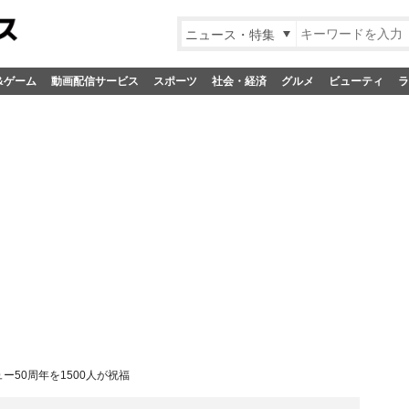
ニュース・特集
&ゲーム
動画配信サービス
スポーツ
社会・経済
グルメ
ビューティ
ラ
ー50周年を1500人が祝福