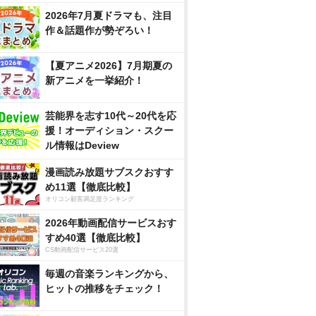
2026年7月夏ドラマも、注目
作＆話題作が勢ぞろい！
【夏アニメ2026】7月期夏の
新アニメを一挙紹介！
芸能界を志す10代～20代を応
援！オーディション・スクー
ル情報はDeview
漫画読み放題サブスクおすす
め11選【徹底比較】
オリコン顧客満足度ランキング
2026年動画配信サービスおす
すめ40選【徹底比較】
CS動画配信サービス20選
毎週の音楽ランキングから、
ヒットの推移をチェック！