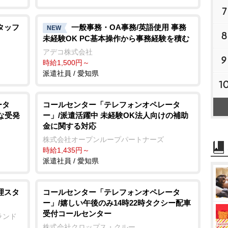
7
タッフ
一般事務・OA事務/英語使用 事務
NEW
8
未経験OK PC基本操作から事務経験を積む
アデコ株式会社
9
時給1,500円～
派遣社員 / 愛知県
1
ータ
コールセンター「テレフォンオペレータ
な受発
ー」/派遣活躍中 未経験OK法人向けの補助
金に関する対応
株式会社オープンループパートナーズ
時給1,435円～
派遣社員 / 愛知県
理スタ
コールセンター「テレフォンオペレータ
ー」/嬉しい午後のみ14時22時タクシー配車
受付コールセンター
ランド
株式会社クロップス・クルー