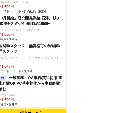
会社ベルシステム24
1,700円
バイト・パート / 契約社員 / 東京都
10月開始」研究開発業務/石津川駅チ
!環境分析のお仕事!時給1650円
ーソルテンプスタッフ株式会社
1,650円
社員 / 大阪府
理補助スタッフ・無資格可の調理師/
理スタッフ
会社アイハピネス ノアガーデン レジェンド内
厨房
1,075円
バイト・パート / 北海道
一般事務・OA事務/英語使用 事
EW
未経験OK PC基本操作から事務経験
積む
デコ株式会社
1,500円～
社員 / 愛知県