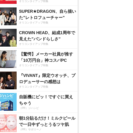
オリコンタイアップ特集
SUPER★DRAGON、自ら描い
た”レトロフューチャー”
オリコンタイアップ特集
CROWN HEAD、結成1周年で
見えた”バンドらしさ”
オリコンタイアップ特集
【驚愕】メーカー社員が推す
「10万円台」神コスパPC
オリコンタイアップ特集
『VIVANT』限定ウオッチ、プ
ロデューサーの感想は
オリコンタイアップ特集
自販機にピッ！ですぐに買え
ちゃう
（PR）ジハンピ
朝1分貼るだけ！ミルクピール
で一日中ずっとうるツヤ肌
（PR）サボリーノ