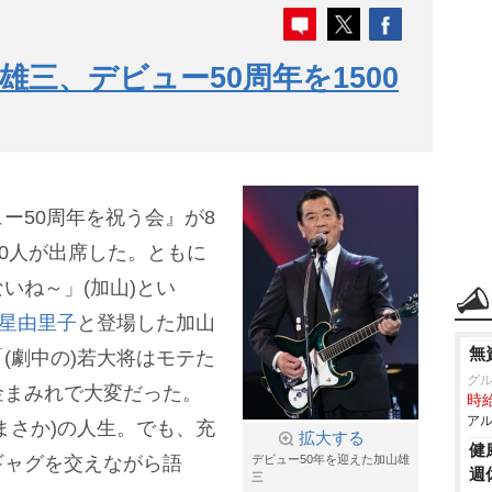
雄三、デビュー50周年を1500
ー50周年を祝う会』が8
00人が出席した。ともに
いね～」(加山)とい
星由里子
と登場した加山
無
(劇中の)若大将はモテた
グ
金まみれで大変だった。
時給
アル
まさか)の人生。でも、充
拡大する
健
ギャグを交えながら語
デビュー50年を迎えた加山雄
週
三