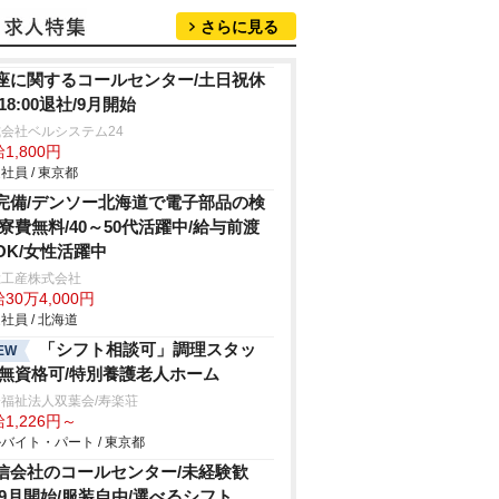
さらに見る
座に関するコールセンター/土日祝休
18:00退社/9月開始
会社ベルシステム24
1,800円
社員 / 東京都
完備/デンソー北海道で電子部品の検
/寮費無料/40～50代活躍中/給与前渡
OK/女性活躍中
総工産株式会社
30万4,000円
社員 / 北海道
「シフト相談可」調理スタッ
EW
/無資格可/特別養護老人ホーム
福祉法人双葉会/寿楽荘
1,226円～
バイト・パート / 東京都
信会社のコールセンター/未経験歓
/9月開始/服装自由/選べるシフト