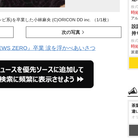
株式
時給
アル
系)を卒業した小林麻央 (C)ORICON DD inc. （1/1枚）
設
次の写真
持
株
時給
WS ZERO』卒業 涙を浮かべあいさつ
派遣
茶
違
オ