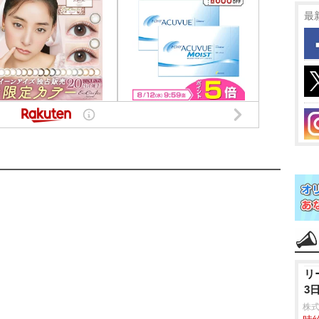
最
リ
3
株式