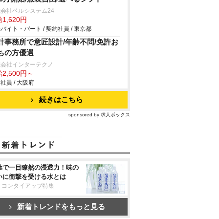
会社ベルシステム24
1,620円
バイト・パート / 契約社員 / 東京都
計事務所で意匠設計/年齢不問/免許お
ちの方優遇
式会社インターテクノ
2,500円～
社員 / 大阪府
続きはこちら
sponsored by 求人ボックス
葉で一目瞭然の浸透力！味の
いに衝撃を受ける水とは
リコンタイアップ特集
新着トレンドをもっと見る