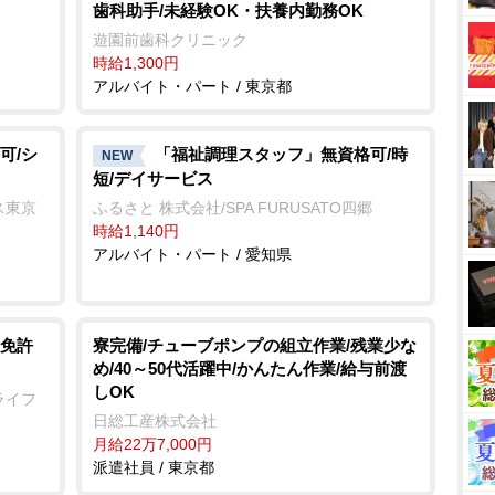
歯科助手/未経験OK・扶養内勤務OK
遊園前歯科クリニック
時給1,300円
アルバイト・パート / 東京都
可/シ
「福祉調理スタッフ」無資格可/時
NEW
短/デイサービス
ス東京
ふるさと 株式会社/SPA FURUSATO四郷
時給1,140円
アルバイト・パート / 愛知県
免許
寮完備/チューブポンプの組立作業/残業少な
め/40～50代活躍中/かんたん作業/給与前渡
しOK
ライフ
日総工産株式会社
月給22万7,000円
派遣社員 / 東京都