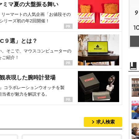
ァミマ夏の大盤振る舞い
9
ミリーマートの人気企画「お値段その
、シリーズ初の年2回開催！
1
C９選」とは？
い。そこで、マウスコンピューターの
をご紹介！
界観表現した腕時計登場
NT』コラボレーションウオッチを製
担当者が魅力を解説する。
求人検索