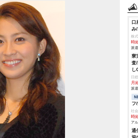
口
み/
株式
時給
派遣
寮
査
し
日
月給
派遣
N
フ
社会
時給
アル
通
迎