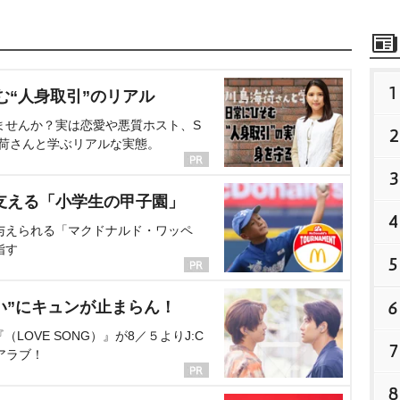
1
む“人身取引”のリアル
ませんか？実は恋愛や悪質ホスト、S
2
海荷さんと学ぶリアルな実態。
3
支える「小学生の甲子園」
4
与えられる「マクドナルド・ワッペ
指す
5
6
い”にキュンが止まらん！
OVE SONG）』が8／５よりJ:C
7
アラブ！
8