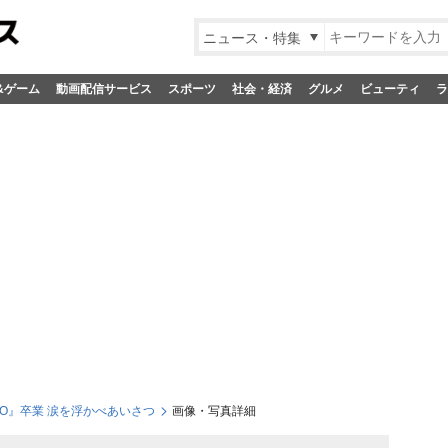
ニュース・特集
&ゲーム
動画配信サービス
スポーツ
社会・経済
グルメ
ビューティ
ラ
RO』卒業 涙を浮かべあいさつ
画像・写真詳細