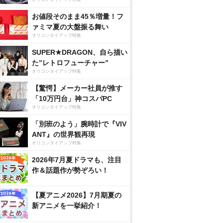
お値段そのまま45％増量！フ
ァミマ夏の大盤振る舞い
オリコンタイアップ特集
SUPER★DRAGON、自ら描い
た”レトロフューチャー”
オリコンタイアップ特集
【驚愕】メーカー社員が推す
「10万円台」神コスパPC
オリコンタイアップ特集
「別班のよう」腕時計で『VIV
ANT』の世界観再現
オリコンタイアップ特集
2026年7月夏ドラマも、注目
作＆話題作が勢ぞろい！
【夏アニメ2026】7月期夏の
新アニメを一挙紹介！