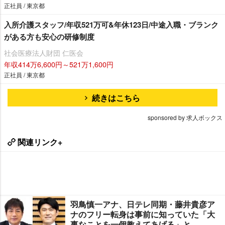
正社員 / 東京都
入所介護スタッフ/年収521万可&年休123日/中途入職・ブランク
がある方も安心の研修制度
社会医療法人財団 仁医会
年収414万6,600円～521万1,600円
正社員 / 東京都
続きはこちら
sponsored by 求人ボックス
関連リンク+
羽鳥慎一アナ、日テレ同期・藤井貴彦ア
ナのフリー転身は事前に知っていた「大
事なことを一個教えてあげる」と