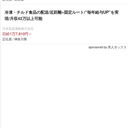
冷凍・チルド食品の配送/近距離×固定ルート/“毎年給与UP”を実
現/月収42万以上可能
日本低温運輸株式会社
日給1万7,810円～
正社員 / 神奈川県
sponsored by 求人ボックス