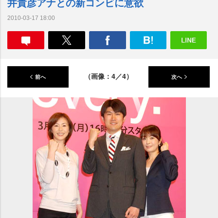
井貴彦アナとの新コンビに意欲
2010-03-17 18:00
（画像：4／4）
前へ
次へ