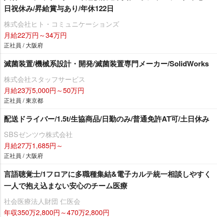
日祝休み/昇給賞与あり/年休122日
株式会社ヒト・コミュニケーションズ
月給22万円～34万円
正社員 / 大阪府
滅菌装置/機械系設計・開発/滅菌装置専門メーカー/SolidWorks
株式会社スタッフサービス
月給23万5,000円～50万円
正社員 / 東京都
配送ドライバー/1.5t/生協商品/日勤のみ/普通免許AT可/土日休み
SBSゼンツウ株式会社
月給27万1,685円～
正社員 / 大阪府
言語聴覚士/1フロアに多職種集結&電子カルテ統一相談しやすく
一人で抱え込まない安心のチーム医療
社会医療法人財団 仁医会
年収350万2,800円～470万2,800円