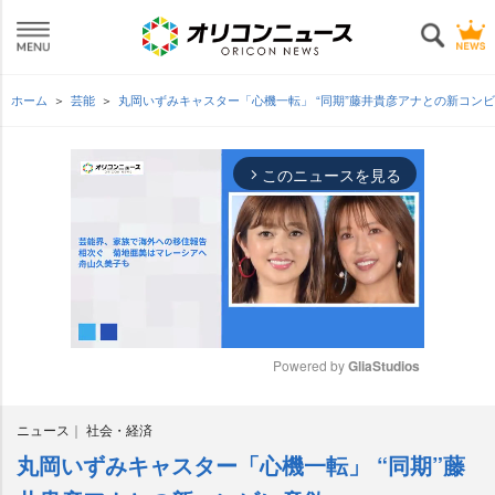
ホーム
芸能
丸岡いずみキャスター「心機一転」 “同期”藤井貴彦アナとの新コン
このニュースを見る
arrow_forward_ios
Powered by 
GliaStudios
M
ニュース
社会・経済
u
t
丸岡いずみキャスター「心機一転」 “同期”藤
e