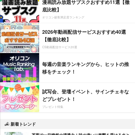
漫画読み放題サブスクおすすめ11選【徹
底比較】
オリコン顧客満足度ランキング
2026年動画配信サービスおすすめ40選
【徹底比較】
CS動画配信サービス20選
毎週の音楽ランキングから、ヒットの推
移をチェック！
試写会、登壇イベント、サインチェキな
どプレゼント！
プレゼント特集
新着トレンド
茶葉で一目瞭然の浸透力！味の違いに衝撃を受ける水と