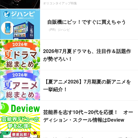
オリコンタイアップ特集
自販機にピッ！ですぐに買えちゃう
（PR）ジハンピ
2026年7月夏ドラマも、注目作＆話題作
が勢ぞろい！
【夏アニメ2026】7月期夏の新アニメを
一挙紹介！
芸能界を志す10代～20代を応援！ オー
ディション・スクール情報はDeview