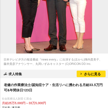
日本テレビ夕方の報道番組『news every.』に出演する(左から)陣内貴美子、
藤井貴彦アナウンサー、丸岡いずみキャスター (C)ORICON DD inc.
求人特集
さらに見る
老健の作業療法士/認知症ケア・生活リハに携われる月給33.5万円
可&年間休日123日
社会医療法人財団 仁医会
月給25万5,000円～33万5,000円
正社員 / 東京都