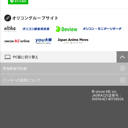
PC版に切り替え
禁無断複写転載
クッキーの使用について
© oricon ME inc.
JASRAC許諾番号：
9009642140Y38026