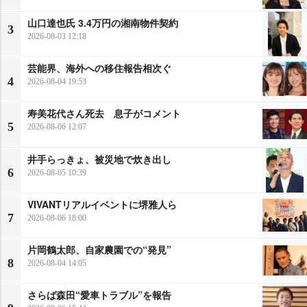
山口達也氏 3.4万円の湘南物件契約
3
2026-08-03 12:18
芸能界、海外への移住報告相次ぐ
4
2026-08-04 19:53
寿美花代さん死去 息子がコメント
5
2026-08-06 12:07
井手らっきょ、被災地で炊き出し
6
2026-08-05 10:39
VIVANTリアルイベントに堺雅人ら
7
2026-08-06 18:00
片岡鶴太郎、自家農園での“発見”
8
2026-08-04 14:05
さらば森田“愛車トラブル”を報告