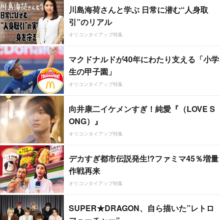
川島海荷さんと学ぶ 日常に潜む“人身取
引”のリアル
オリコンタイアップ特集
マクドナルドが40年にわたり支える「小学
生の甲子園」
オリコンタイアップ特集
向井康二イケメンすぎ！純愛『（LOVE S
ONG）』
オリコンタイアップ特集
デカすぎ都市伝説発生!?ファミマ45％増量
作戦再来
オリコンタイアップ特集
SUPER★DRAGON、自ら描いた”レトロ