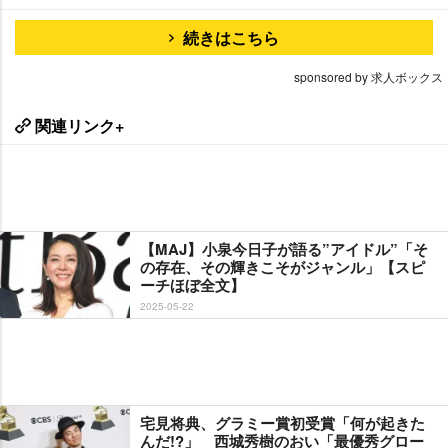
続きはこちら
sponsored by 求人ボックス
関連リンク+
【MAJ】小泉今日子が語る”アイドル”「そ
の存在、その輝きこそがジャンル」【スピ
ーチほぼ全文】
2025-05-22
宅見将典、グラミー賞初受賞「何が起きた
んだ!?」 西城秀樹のおい「最優秀グロー