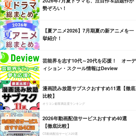
2026年7月夏ドラマも、注目作＆話題作が
勢ぞろい！
【夏アニメ2026】7月期夏の新アニメを一
挙紹介！
芸能界を志す10代～20代を応援！ オーデ
ィション・スクール情報はDeview
漫画読み放題サブスクおすすめ11選【徹底
比較】
オリコン顧客満足度ランキング
2026年動画配信サービスおすすめ40選
【徹底比較】
CS動画配信サービス20選