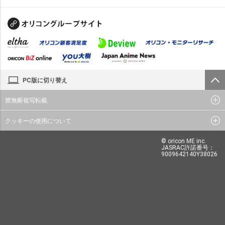
PC版に切り替え
禁無断複写転載
クッキーの使用について
© oricon ME inc.
JASRAC許諾番号：
9009642140Y38026