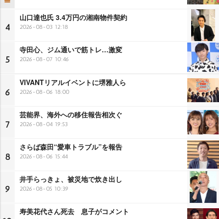
山口達也氏 3.4万円の湘南物件契約
4
2026-08-03 12:18
寺田心、ジム通いで筋トレ…激変
5
2026-08-07 10:46
VIVANTリアルイベントに堺雅人ら
6
2026-08-06 18:00
芸能界、海外への移住報告相次ぐ
7
2026-08-04 19:53
さらば森田“愛車トラブル”を報告
8
2026-08-06 15:44
井手らっきょ、被災地で炊き出し
9
2026-08-05 10:39
寿美花代さん死去 息子がコメント