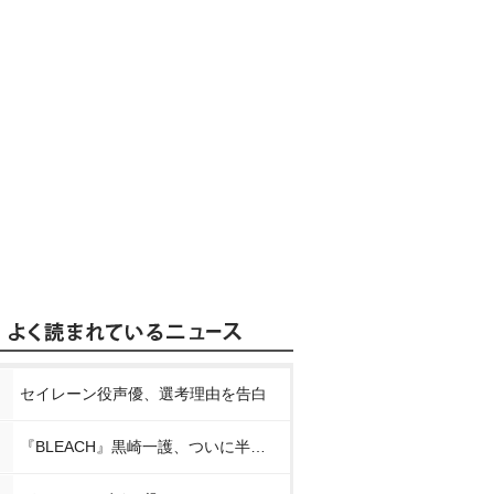
セイレーン役声優、選考理由を告白
『BLEACH』黒崎一護、ついに半虚化