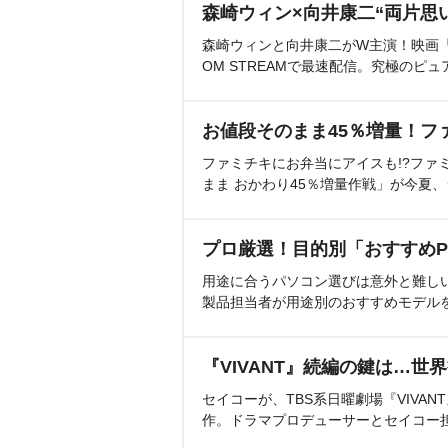
森崎ウィン×向井康二“両片思
森崎ウィンと向井康二がW主演！映画『（L
OM STREAMで最速配信。究極のピュ
お値段そのまま45％増量！フ
ファミチキにお弁当にアイスも!?ファ
まま おかわり45％増量作戦」が今夏
プロ厳選！目的別「おすすめP
用途に合うパソコン選びは意外と難し
製品担当者が用途別のおすすめモデル
『VIVANT』続編の鍵は…世
セイコーが、TBS系日曜劇場『VIVA
作。ドラマプロデューサーとセイコー