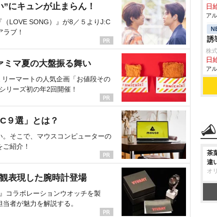
い”にキュンが止まらん！
日給
アル
OVE SONG）』が8／５よりJ:C
N
アラブ！
誘
株式
日給
ァミマ夏の大盤振る舞い
アル
ミリーマートの人気企画「お値段その
、シリーズ初の年2回開催！
C９選」とは？
い。そこで、マウスコンピューターの
をご紹介！
茶
違
オ
界観表現した腕時計登場
NT』コラボレーションウオッチを製
担当者が魅力を解説する。