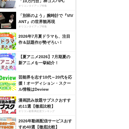
「10万円台」神コスパPC
オリコンタイアップ特集
「別班のよう」腕時計で『VIV
ANT』の世界観再現
オリコンタイアップ特集
2026年7月夏ドラマも、注目
作＆話題作が勢ぞろい！
【夏アニメ2026】7月期夏の
新アニメを一挙紹介！
芸能界を志す10代～20代を応
援！オーディション・スクー
ル情報はDeview
漫画読み放題サブスクおすす
め11選【徹底比較】
オリコン顧客満足度ランキング
2026年動画配信サービスおす
すめ40選【徹底比較】