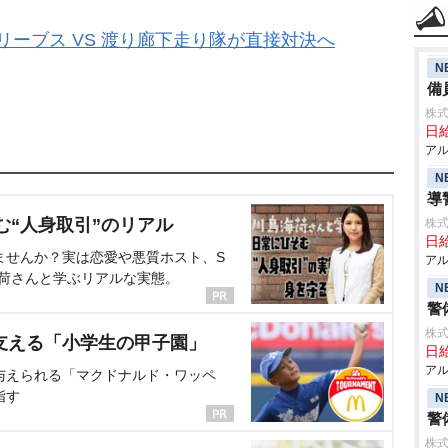
ースリーブス VS 渡り廊下走り隊が直接対決へ
N
備
株式
日給
アル
N
導
む“人身取引”のリアル
株式
日給
ませんか？実は恋愛や悪質ホスト、S
アル
海荷さんと学ぶリアルな実態。
N
警
株式
支える「小学生の甲子園」
日給
アル
与えられる「マクドナルド・ワッペ
指す
N
警
株式