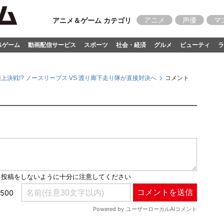
アニメ
声優
マ
アニメ＆ゲーム カテゴリ
&ゲーム
動画配信サービス
スポーツ
社会・経済
グルメ
ビューティ
ラ
8頂上決戦!? ノースリーブス VS 渡り廊下走り隊が直接対決へ
コメント