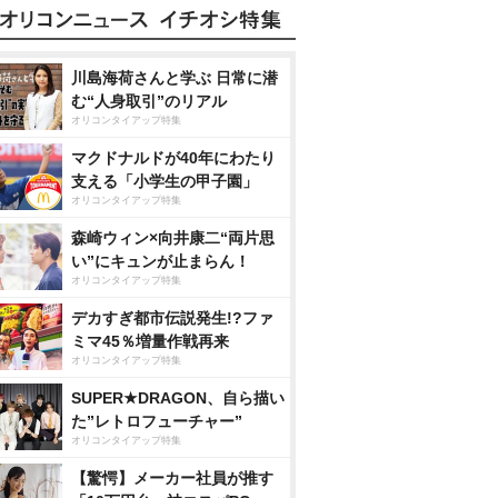
川島海荷さんと学ぶ 日常に潜
む“人身取引”のリアル
オリコンタイアップ特集
マクドナルドが40年にわたり
支える「小学生の甲子園」
オリコンタイアップ特集
森崎ウィン×向井康二“両片思
い”にキュンが止まらん！
オリコンタイアップ特集
デカすぎ都市伝説発生!?ファ
ミマ45％増量作戦再来
オリコンタイアップ特集
SUPER★DRAGON、自ら描い
た”レトロフューチャー”
オリコンタイアップ特集
【驚愕】メーカー社員が推す