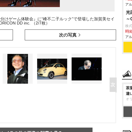
アル
光
～
山分けゲーム体験会』に“峰不二子ルック”で登場した加賀美セイ
ORICON DD inc. （2/7枚）
株式
時給
次の写真
アル
茶
違
オ