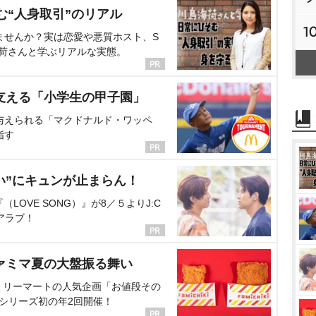
む“人身取引”のリアル
1
ませんか？実は恋愛や悪質ホスト、S
海荷さんと学ぶリアルな実態。
支える「小学生の甲子園」
与えられる「マクドナルド・ワッペ
指す
い”にキュンが止まらん！
OVE SONG）』が8／５よりJ:C
アラブ！
ァミマ夏の大盤振る舞い
ミリーマートの人気企画「お値段その
、シリーズ初の年2回開催！