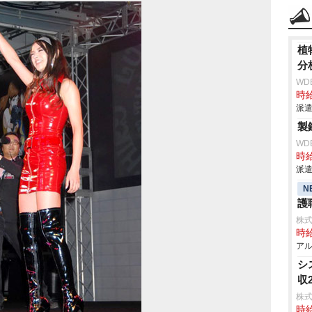
植
分
WD
時給
派遣
製
WD
時給
派遣
N
護
株
時給
アル
シ
収
株式
時給