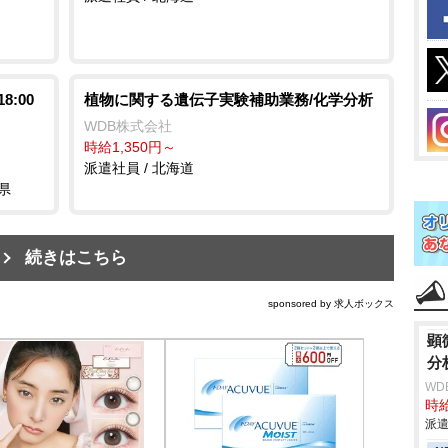
:00
植物に関する遺伝子実験補助業務/化学分析
WDB株式会社
時給1,350円～
派遣社員 / 北海道
県
続きはこちら
sponsored by 求人ボックス
顕
分
WD
時給
派遣