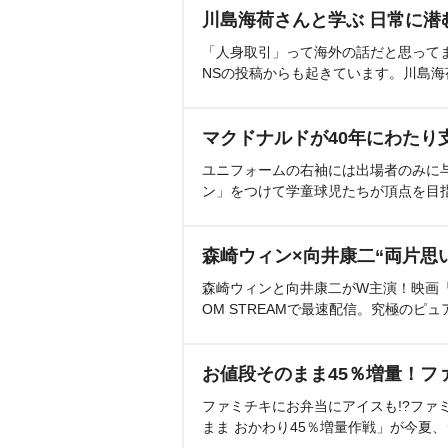
川島海荷さんと学ぶ 日常に潜
「人身取引」って海外の話だと思って
NSの投稿からも起きています。川島
マクドナルドが40年にわたり
ユニフォームの右袖には出場者のみに
ン」をつけて学童球児たちが頂点を目
森崎ウィン×向井康二“両片思
森崎ウィンと向井康二がW主演！映画『（L
OM STREAMで最速配信。究極のピュ
お値段そのまま45％増量！フ
ファミチキにお弁当にアイスも!?ファ
まま おかわり45％増量作戦」が今夏