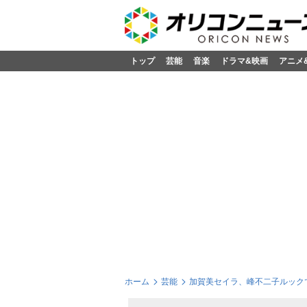
トップ
芸能
音楽
ドラマ&映画
アニメ
ホーム
芸能
加賀美セイラ、峰不二子ルック