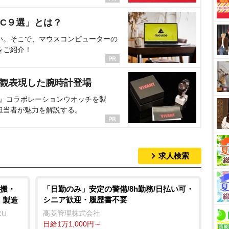
C９選」とは？
い。そこで、マウスコンピューターの
をご紹介！
界観表現した腕時計登場
NT』コラボレーションウオッチを製
担当者が魅力を解説する。
求人検索
搬・
「日勤のみ」安定の警備/8h勤務/日払い可・
シニア歓迎・履歴書不要
・製造
髙菱管理株式会社
CU
日給1万1,000円～