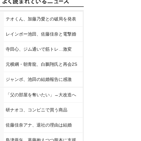
テオくん、加藤乃愛との破局を発表
レインボー池田、佐藤佳奈と電撃婚
寺田心、ジム通いで筋トレ…激変
元横綱・朝青龍、白鵬翔氏と再会2S
ジャンボ、池田の結婚報告に感激
「父の部屋を奪いたい」→大改造へ
研ナオコ、コンビニで買う商品
佐藤佳奈アナ、退社の理由は結婚
島津亜矢、葛藤抱えつつ熊本に支援