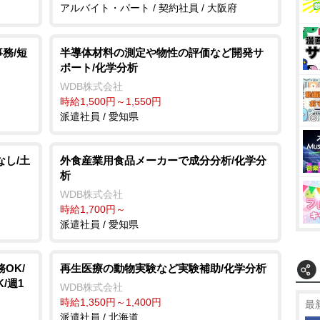
アルバイト・パート / 契約社員 / 大阪府
務/短
半導体材料の測定や物性の評価など開発サ
ポート/化学分析
WDB株式会社
時給1,500円～1,550円
派遣社員 / 愛知県
なし/土
外食産業用食品メーカーで成分分析/化学分
析
WDB株式会社
時給1,700円～
派遣社員 / 愛知県
OK/
再生医療の動物実験など実験補助/化学分析
/週1
WDB株式会社
時給1,350円～1,400円
最
派遣社員 / 北海道