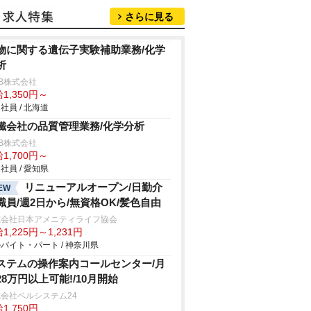
さらに見る
物に関する遺伝子実験補助業務/化学
析
B株式会社
1,350円～
社員 / 北海道
鐵会社の品質管理業務/化学分析
B株式会社
1,700円～
社員 / 愛知県
リニューアルオープン/日勤介
EW
職員/週2日から/無資格OK/髪色自由
式会社日本アメニティライフ協会
1,225円～1,231円
バイト・パート / 神奈川県
ステムの操作案内コールセンター/月
28万円以上可能!/10月開始
会社ベルシステム24
1,750円