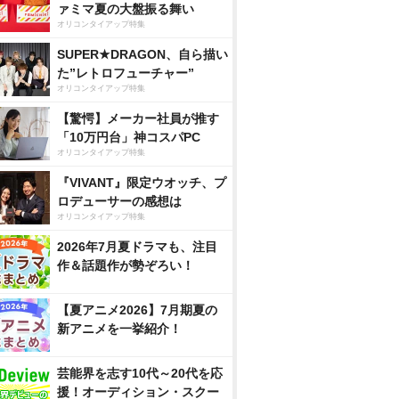
ァミマ夏の大盤振る舞い
オリコンタイアップ特集
SUPER★DRAGON、自ら描い
た”レトロフューチャー”
オリコンタイアップ特集
【驚愕】メーカー社員が推す
「10万円台」神コスパPC
オリコンタイアップ特集
『VIVANT』限定ウオッチ、プ
ロデューサーの感想は
オリコンタイアップ特集
2026年7月夏ドラマも、注目
作＆話題作が勢ぞろい！
【夏アニメ2026】7月期夏の
新アニメを一挙紹介！
芸能界を志す10代～20代を応
援！オーディション・スクー