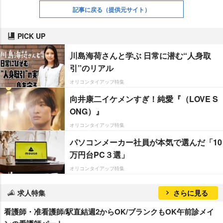
記事に戻る
（提供元サイト）
PICK UP
川島海荷さんと学ぶ 日常に潜む“人身取
引”のリアル
オリコンタイアップ特集
向井康二イケメンすぎ！純愛『（LOVE S
ONG）』
オリコンタイアップ特集
パソコンメーカー社員が本気で選んだ「10
万円台PC３選」
オリコンタイアップ特集
求人特集
さらに見る
看護師・准看護師/駅直結週2からOK/ブランクもOK午前診メイ