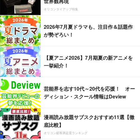
世界観再現
オリコンタイアップ特集
2026年7月夏ドラマも、注目作＆話題作
が勢ぞろい！
【夏アニメ2026】7月期夏の新アニメを
一挙紹介！
芸能界を志す10代～20代を応援！ オー
ディション・スクール情報はDeview
漫画読み放題サブスクおすすめ11選【徹
底比較】
オリコン顧客満足度ランキング