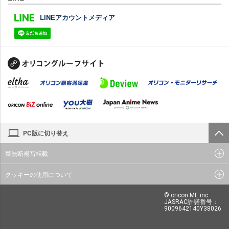
LINEアカウントメディア
PC版に切り替え
禁無断複写転載
クッキーの使用について
© oricon ME inc.
JASRAC許諾番号：
9009642140Y38026