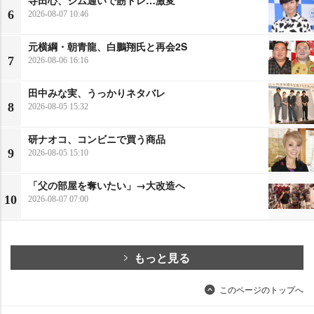
寺田心、ジム通いで筋トレ…激変
6
2026-08-07 10:46
元横綱・朝青龍、白鵬翔氏と再会2S
7
2026-08-06 16:16
田中みな実、うっかりネタバレ
8
2026-08-05 15:32
研ナオコ、コンビニで買う商品
9
2026-08-05 15:10
「父の部屋を奪いたい」→大改造へ
10
2026-08-07 07:00
もっと見る
このページのトップへ