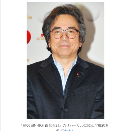
『第60回NHK紅白歌合戦』のリハーサルに臨んだ布施明
拡大する