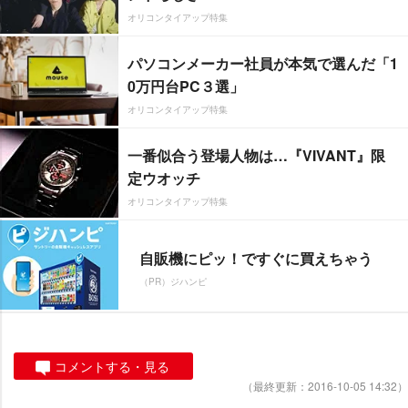
オリコンタイアップ特集
パソコンメーカー社員が本気で選んだ「1
0万円台PC３選」
オリコンタイアップ特集
一番似合う登場人物は…『VIVANT』限
定ウオッチ
オリコンタイアップ特集
自販機にピッ！ですぐに買えちゃう
（PR）ジハンピ
コメントする・見る
（最終更新：2016-10-05 14:32）