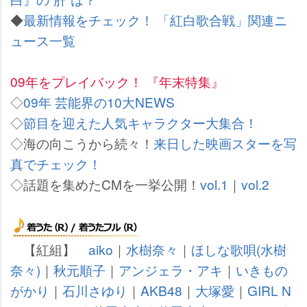
◆
最新情報をチェック！ 「紅白歌合戦」関連ニ
ュース一覧
09年をプレイバック！ 『年末特集』
◇
09年 芸能界の10大NEWS
◇
節目を迎えた人気キャラクター大集合！
◇海の向こうから続々！
来日した映画スターを写
真でチェック！
◇話題を集めたCMを一挙公開！
vol.1
｜
vol.2
【紅組】
aiko
｜
水樹奈々
｜
ほしな歌唄(水樹
奈々)
｜
秋元順子
｜
アンジェラ・アキ
｜
いきもの
がかり
｜
石川さゆり
｜
AKB48
｜
大塚愛
｜
GIRL N