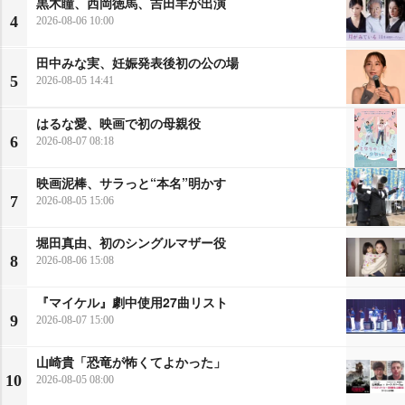
黒木瞳、西岡徳馬、吉田羊が出演
4
2026-08-06 10:00
田中みな実、妊娠発表後初の公の場
5
2026-08-05 14:41
はるな愛、映画で初の母親役
6
2026-08-07 08:18
映画泥棒、サラっと“本名”明かす
7
2026-08-05 15:06
堀田真由、初のシングルマザー役
8
2026-08-06 15:08
『マイケル』劇中使用27曲リスト
9
2026-08-07 15:00
山崎貴「恐竜が怖くてよかった」
10
2026-08-05 08:00