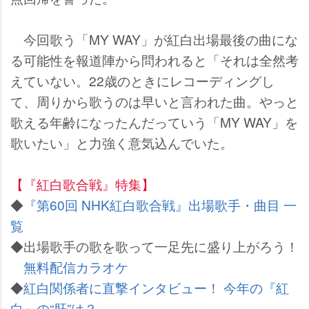
今回歌う「MY WAY」が紅白出場最後の曲にな
る可能性を報道陣から問われると「それは全然考
えていない。22歳のときにレコーディングし
て、周りから歌うのは早いと言われた曲。やっと
歌える年齢になったんだっていう「MY WAY」を
歌いたい」と力強く意気込んでいた。
【『紅白歌合戦』特集】
◆
『第60回 NHK紅白歌合戦』出場歌手・曲目 一
覧
◆出場歌手の歌を歌って一足先に盛り上がろう！
無料配信カラオケ
◆
紅白関係者に直撃インタビュー！ 今年の『紅
白』の“肝”は？