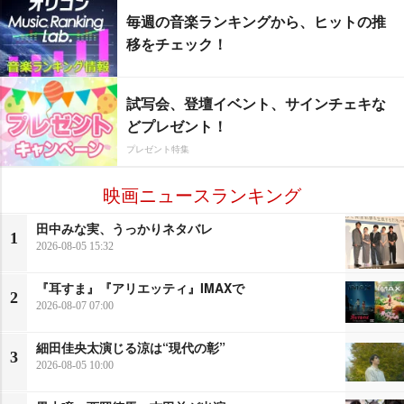
毎週の音楽ランキングから、ヒットの推
移をチェック！
試写会、登壇イベント、サインチェキな
どプレゼント！
プレゼント特集
映画ニュースランキング
田中みな実、うっかりネタバレ
1
2026-08-05 15:32
『耳すま』『アリエッティ』IMAXで
2
2026-08-07 07:00
細田佳央太演じる涼は“現代の彰”
3
2026-08-05 10:00