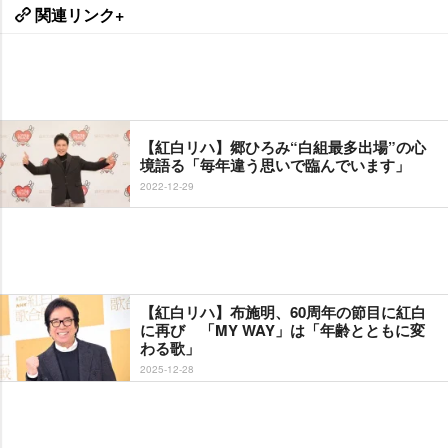
関連リンク+
【紅白リハ】郷ひろみ“白組最多出場”の心
境語る「毎年違う思いで臨んでいます」
2022-12-29
【紅白リハ】布施明、60周年の節目に紅白
に再び 「MY WAY」は「年齢とともに変
わる歌」
2025-12-28