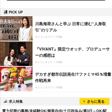
PICK UP
川島海荷さんと学ぶ 日常に潜む“人身取
引”のリアル
オリコンタイアップ特集
『VIVANT』限定ウオッチ、プロデューサ
ーの感想は
オリコンタイアップ特集
デカすぎ都市伝説発生!?ファミマ45％増量
作戦再来
オリコンタイアップ特集
求人特集
さらに見る
電力切替の事務/未経験OK/服装自由/土日祝休み/週3日～OK/駅