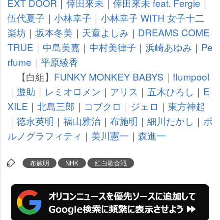
EXT DOOR
｜
倖田來未
｜
倖田來未 feat. Fergie
｜
伍代夏子
｜
小林幸子
｜
小林幸子 WITH 女子十二
楽坊
｜
坂本冬美
｜
天童よしみ
｜
DREAMS COME
TRUE
｜
中島美嘉
｜
中村美律子
｜
浜崎あゆみ
｜
Pe
rfume
｜
平原綾香
【白組】
FUNKY MONKEY BABYS
｜
flumpool
｜
遊助
｜
レミオロメン
｜
アリス
｜
五木ひろし
｜
E
XILE
｜
北島三郎
｜
コブクロ
｜
ジェロ
｜
東方神起
｜
徳永英明
｜
福山雅治
｜
布施明
｜
細川たかし
｜
ポ
ルノグラフィティ
｜
美川憲一
｜
森進一
布施明
NHK
紅白歌合戦