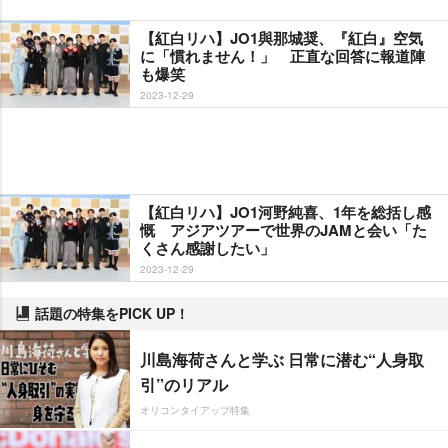
【紅白リハ】JO1與那城奨、『紅白』空気
に「慣れません！」 正直な回答に報道陣
も爆笑
2023-12-29
【紅白リハ】JO1河野純喜、1年を総括し感
慨 アジアツアーで世界のJAMと会い「た
くさん感謝したい」
2023-12-29
話題の特集をPICK UP！
川島海荷さんと学ぶ 日常に潜む“人身取
引”のリアル
オリコンタイアップ特集