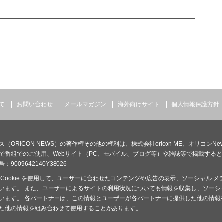
て
お問い合わせ
メールマガジン
海外向けサイト
個人情報保護方針
（ORICON NEWS）の著作権その他の権利は、株式会社oricon ME、オリコ
で番組でのご使用、Webサイト（PC、モバイル、ブログ等）や雑誌等で掲載する
：9009642140Y38026
 Cookie を使用して、ユーザーに合わせたコンテンツや広告の表示、ソーシャル
います。 また、ユーザーによるサイトの利用状況についても情報を収集し、ソーシ
います。 各パートナーは、この情報とユーザーが各パートナーに提供した他の情報
た他の情報を組み合わせて使用することがあります。