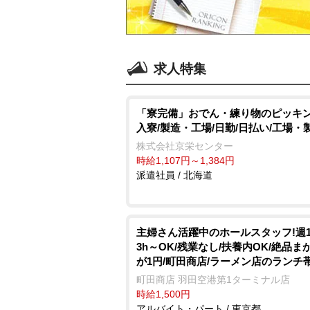
求人特集
「寮完備」おでん・練り物のピッキン
入寮/製造・工場/日勤/日払い/工場・
株式会社京栄センター
時給1,107円～1,384円
派遣社員 / 北海道
主婦さん活躍中のホールスタッフ!週
3h～OK/残業なし/扶養内OK/絶品ま
が1円/町田商店/ラーメン店のランチ
ル
町田商店 羽田空港第1ターミナル店
時給1,500円
アルバイト・パート / 東京都