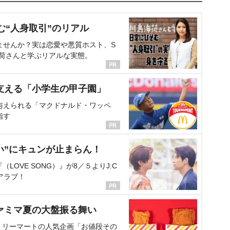
む“人身取引”のリアル
ませんか？実は恋愛や悪質ホスト、S
海荷さんと学ぶリアルな実態。
支える「小学生の甲子園」
与えられる「マクドナルド・ワッペ
指す
い”にキュンが止まらん！
OVE SONG）』が8／５よりJ:C
アラブ！
ァミマ夏の大盤振る舞い
ミリーマートの人気企画「お値段その