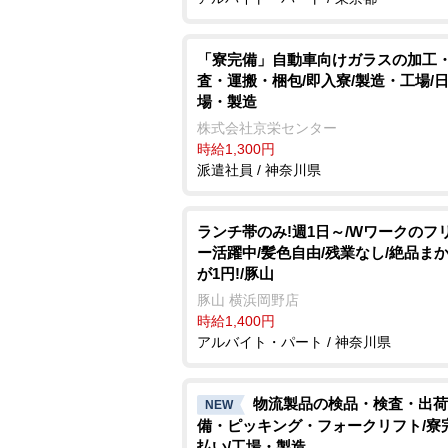
「寮完備」自動車向けガラスの加工
査・運搬・梱包/即入寮/製造・工場/日
場・製造
株式会社京栄センター
時給1,300円
派遣社員 / 神奈川県
ランチ帯のみ!週1日～/Wワークのフ
ー活躍中/髪色自由/残業なし/絶品ま
が1円!/豚山
豚山 横浜岡野店
時給1,400円
アルバイト・パート / 神奈川県
物流製品の検品・検査・出荷
NEW
備・ピッキング・フォークリフト/寮
払い/工場・製造