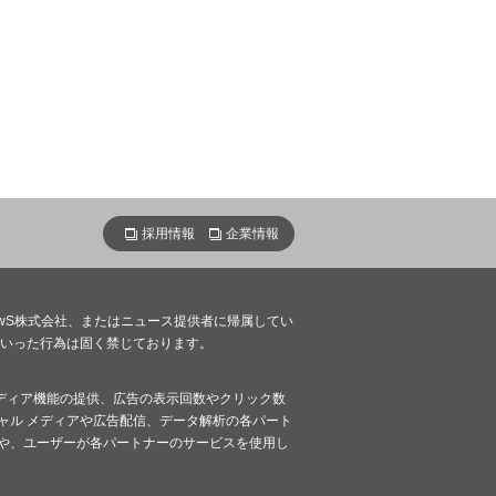
採用情報
企業情報
ンNewS株式会社、またはニュース提供者に帰属してい
といった行為は固く禁じております。
 メディア機能の提供、広告の表示回数やクリック数
ャル メディアや広告配信、データ解析の各パート
や、ユーザーが各パートナーのサービスを使用し