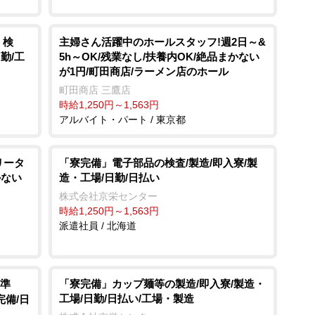
・検
主婦さん活躍中のホールスタッフ!週2日～&
勤/工
5h～OK/残業なし/扶養内OK/絶品まかない
が1円/町田商店/ラーメン店のホール
町田商店 三鷹店
時給1,250円～1,563円
アルバイト・パート / 東京都
リータ
「寮完備」電子部品の検査/製造/即入寮/製
かない
造・工場/日勤/日払い
株式会社京栄センター
時給1,250円～1,563円
派遣社員 / 北海道
準
「寮完備」カップ麺等の製造/即入寮/製造・
工場/日勤/日払い/工場・製造
完備/日