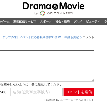
&ゲーム
動画配信サービス
スポーツ
社会・経済
グルメ
ビューティ
ラ
・デップの来日イベントに応募殺到倍率30倍 WEB中継も決定
コメント