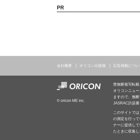
PR
会社概要
オリコン出版物
広告掲載につい
禁無断複写転載
オリコンニュース
ますので、無断
© oricon ME inc.
JASRAC許諾番号
このサイトでは
の測定を行って
ナーに提供して
たときに収集し