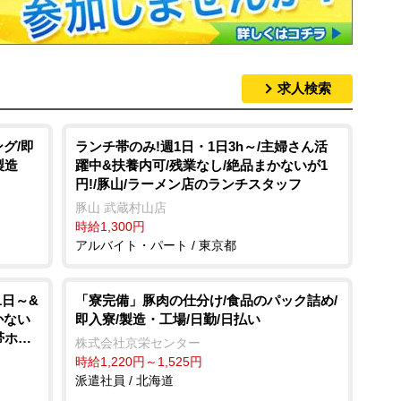
求人検索
グ/即
ランチ帯のみ!週1日・1日3h～/主婦さん活
製造
躍中&扶養内可/残業なし/絶品まかないが1
円!/豚山/ラーメン店のランチスタッフ
豚山 武蔵村山店
時給1,300円
アルバイト・パート / 東京都
1日～&
「寮完備」豚肉の仕分け/食品のパック詰め/
かない
即入寮/製造・工場/日勤/日払い
帯ホー
株式会社京栄センター
時給1,220円～1,525円
派遣社員 / 北海道