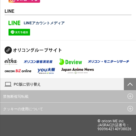
LINE
LINEアカウントメディア
PC版に切り替え
禁無断複写転載
クッキーの使用について
© oricon ME inc.
JASRAC許諾番号：
9009642140Y38026