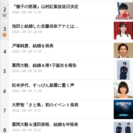
『徹子の部屋』山村紅葉放送日決定
2
2026-08-09 17:05
池田と結婚した佐藤佳奈アナとは…
3
2026-08-07 20:08
戸塚純貴、結婚を発表
4
2026-08-08 17:54
重岡大毅、結婚＆第1子誕生を報告
5
2026-08-09 18:00
松本伊代、すっぴん披露に驚く声
6
2026-08-09 11:30
大野智「さと島」初のイベント発表
7
2026-08-09 13:15
重岡大毅＆濵田崇裕、結婚をW発表
8
2026-08-09 18:01