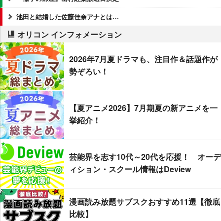
池田と結婚した佐藤佳奈アナとは…
オリコン インフォメーション
2026年7月夏ドラマも、注目作＆話題作が
勢ぞろい！
【夏アニメ2026】7月期夏の新アニメを一
挙紹介！
芸能界を志す10代～20代を応援！ オーデ
ィション・スクール情報はDeview
漫画読み放題サブスクおすすめ11選【徹底
比較】