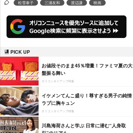
映画に対して感動して泣いている
松雪泰子
三浦友和
渡辺謙
映画
のではないのです。ここまでくる
のにどれだけ、どれだけみんなが
辛い思いをしてこの映画を作って
きたかを思うと、ちょっとだけご
理解いただければと思います」と
PICK UP
男泣きに言葉を詰まらせた。
お値段そのまま45％増量！ファミマ夏の大
盤振る舞い
オリコンタイアップ特集
イケメンてんこ盛り！尊すぎる男子の純情
ラブに胸キュン
オリコンタイアップ特集
川島海荷さんと学ぶ 日常に潜む“人身取
引”のリアル