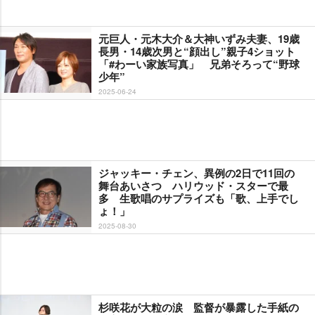
元巨人・元木大介＆大神いずみ夫妻、19歳
長男・14歳次男と“顔出し”親子4ショット
「#わーい家族写真」 兄弟そろって“野球
少年”
2025-06-24
ジャッキー・チェン、異例の2日で11回の
舞台あいさつ ハリウッド・スターで最
多 生歌唱のサプライズも「歌、上手でし
ょ！」
2025-08-30
杉咲花が大粒の涙 監督が暴露した手紙の