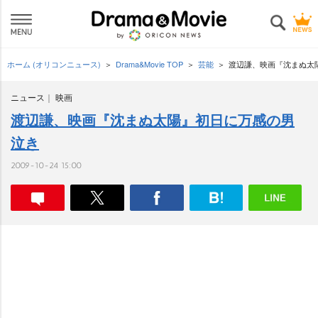
ホーム (オリコンニュース)
Drama&Movie TOP
芸能
渡辺謙、映画『沈まぬ太
ニュース
映画
渡辺謙、映画『沈まぬ太陽』初日に万感の男
泣き
2009-10-24 15:00