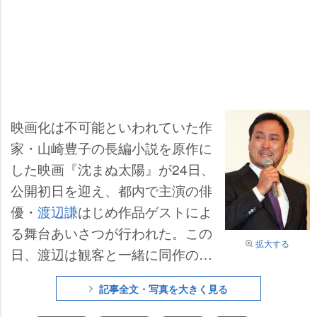
映画化は不可能といわれていた作
家・山崎豊子の長編小説を原作に
した映画『沈まぬ太陽』が24日、
公開初日を迎え、都内で主演の俳
優・
渡辺謙
はじめ作品ゲストによ
る舞台あいさつが行われた。この
拡大する
日、渡辺は観客と一緒に同作の完
成版を鑑賞。その直後に目を赤く
記事全文・写真を大きく見る
腫らしながら舞台に立ち「自分の