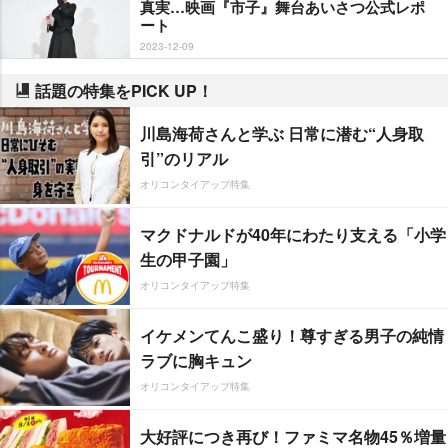
真実…映画『市子』舞台あいさつ公式レポ
ート
2023-12-09
話題の特集をPICK UP！
川島海荷さんと学ぶ 日常に潜む“人身取
引”のリアル
オリコンタイアップ特集
マクドナルドが40年にわたり支える「小学
生の甲子園」
オリコンタイアップ特集
イケメンてんこ盛り！尊すぎる男子の純情
ラブに胸キュン
オリコンタイアップ特集
大好評につき再び！ファミマ名物45％増量