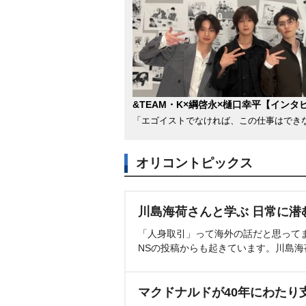
&TEAM・K×綱啓永×樋口幸平【インタ
「エゴイストでなければ、この仕事はでき
オリコントピックス
川島海荷さんと学ぶ 日常に潜
「人身取引」って海外の話だと思って
NSの投稿からも起きています。川島
マクドナルドが40年にわたり