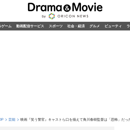
&ゲーム
動画配信サービス
スポーツ
社会・経済
グルメ
ビューティ
ラ
OP
芸能
映画『笑う警官』キャストら口を揃えて角川春樹監督は「恐怖」だっ