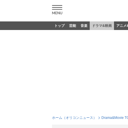
トップ
芸能
音楽
ドラマ&映画
アニメ
ホーム（オリコンニュース）
Drama&Movie T