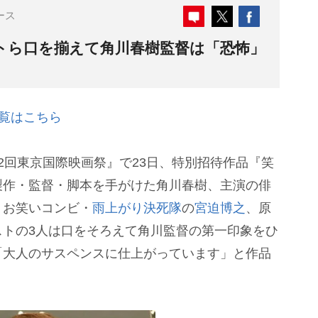
ース
トら口を揃えて角川春樹監督は「恐怖」
覧はこちら
回東京国際映画祭』で23日、特別招待作品『笑
製作・監督・脚本を手がけた角川春樹、主演の俳
、お笑いコンビ・
雨上がり決死隊
の
宮迫博之
、原
ストの3人は口をそろえて角川監督の第一印象をひ
「大人のサスペンスに仕上がっています」と作品