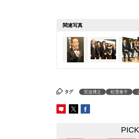
関連写真
タグ
宮迫博之
松雪泰子
PIC