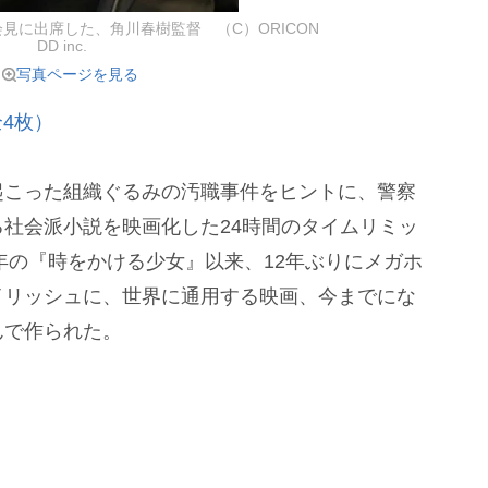
見に出席した、角川春樹監督 （C）ORICON
DD inc.
写真ページを見る
4枚）
こった組織ぐるみの汚職事件をヒントに、警察
社会派小説を映画化した24時間のタイムリミッ
7年の『時をかける少女』以来、12年ぶりにメガホ
イリッシュに、世界に通用する映画、今までにな
んで作られた。