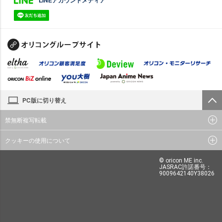
PC版に切り替え
禁無断複写転載
クッキーの使用について
© oricon ME inc.
JASRAC許諾番号：
9009642140Y38026