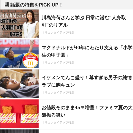
話題の特集をPICK UP！
川島海荷さんと学ぶ 日常に潜む“人身取
引”のリアル
オリコンタイアップ特集
マクドナルドが40年にわたり支える「小学
生の甲子園」
オリコンタイアップ特集
イケメンてんこ盛り！尊すぎる男子の純情
ラブに胸キュン
オリコンタイアップ特集
お値段そのまま45％増量！ファミマ夏の大
盤振る舞い
オリコンタイアップ特集