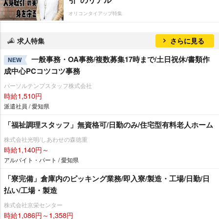
オリコンタイアップ特集
求人特集
さらに見る
一般事務・OA事務/複数募集17時まで/土日祝休/書類作
NEW
成中心PCコツコツ事務
パーソルテンプスタッフ株式会社
時給1,510円
派遣社員 / 愛知県
「福祉調理スタッフ」無資格可/日勤のみ/住宅型有料老人ホーム
株式会社光明/しあわせの森徳重
時給1,140円～
アルバイト・パート / 愛知県
「寮完備」倉庫内のピッキング業務/即入寮/製造・工場/日勤/日
払い/工場・製造
株式会社京栄センター
時給1,086円～1,358円