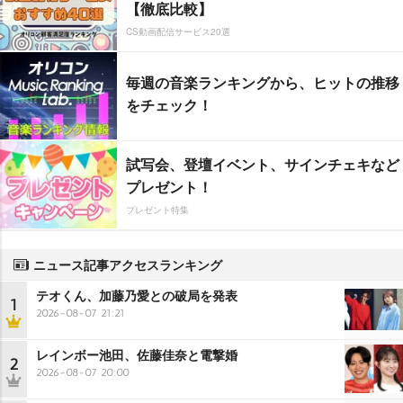
【徹底比較】
CS動画配信サービス20選
毎週の音楽ランキングから、ヒットの推移
をチェック！
試写会、登壇イベント、サインチェキなど
プレゼント！
プレゼント特集
ニュース記事アクセスランキング
テオくん、加藤乃愛との破局を発表
1
2026-08-07 21:21
レインボー池田、佐藤佳奈と電撃婚
2
2026-08-07 20:00