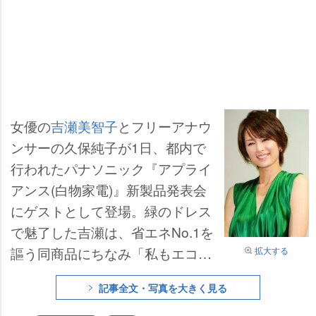
女優の
吉瀬美智子
とフリーアナウ
ンサーの久保純子が1日、都内で
行われたパナソニック『アプライ
アンス(白物家電)』新製品発表会
にゲストとして登場。緑のドレス
で魅了した吉瀬は、省エネNo.1を
謳う同商品にちなみ「私もエコ箸
拡大する
を使ったり、エアコンの温度を
記事全文・写真を大きく見る
1℃下げたりしています」とエコ