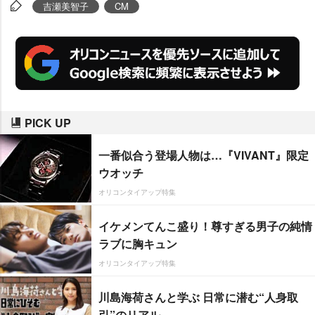
アピールに務めた。
吉瀬美智子
CM
PICK UP
一番似合う登場人物は…『VIVANT』限定
ウオッチ
オリコンタイアップ特集
イケメンてんこ盛り！尊すぎる男子の純情
ラブに胸キュン
オリコンタイアップ特集
川島海荷さんと学ぶ 日常に潜む“人身取
引”のリアル