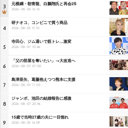
元横綱・朝青龍、白鵬翔氏と再会2S
3
2026-08-06 16:16
研ナオコ、コンビニで買う商品
4
2026-08-05 15:10
寺田心、ジム通いで筋トレ…激変
5
2026-08-07 10:46
「父の部屋を奪いたい」→大改造へ
6
2026-08-07 07:00
島津亜矢、葛藤抱えつつ熊本に支援
7
2026-08-07 11:50
ジャンボ、池田の結婚報告に感激
8
2026-08-07 20:46
15歳で当時27歳の夫に一目惚れ
9
2026-08-05 16:09