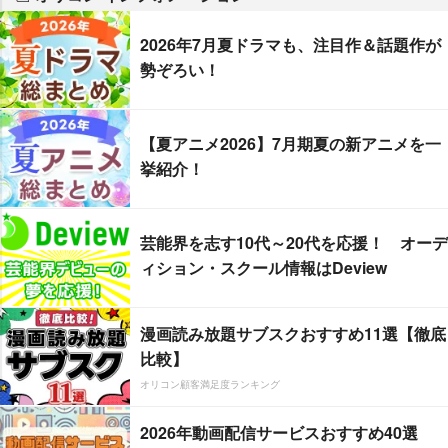
2026年7月夏ドラマも、注目作＆話題作が
勢ぞろい！
【夏アニメ2026】7月期夏の新アニメを一
挙紹介！
芸能界を志す10代～20代を応援！ オーデ
ィション・スクール情報はDeview
漫画読み放題サブスクおすすめ11選【徹底
比較】
オリコン顧客満足度ランキング
2026年動画配信サービスおすすめ40選