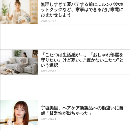
無理しすぎて夏バテする前に…ルンバやホ
ットクックなど、家事はできるだけ家電に
おまかせしよう
2025-07-17
「こたつは生活感が…」「おしゃれ部屋を
守りたい」けど寒い…“置かないこたつ”と
いう選択
2026-02-17
宇垣美里、ヘアケア新製品への勘違いに自
虐「貧乏性が出ちゃった」
2025-06-24