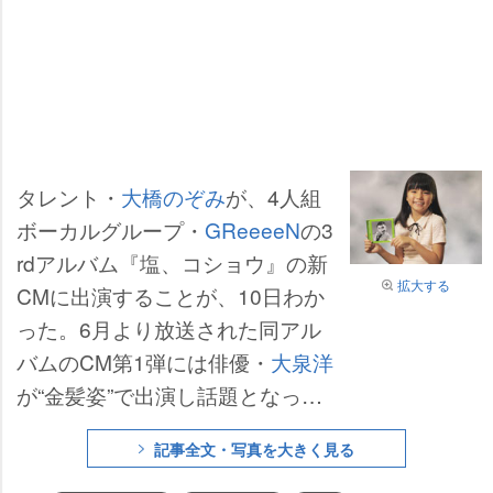
タレント・
大橋のぞみ
が、4人組
ボーカルグループ・
GReeeeN
の3
rdアルバム『塩、コショウ』の新
拡大する
CMに出演することが、10日わか
った。6月より放送された同アル
バムのCM第1弾には俳優・
大泉洋
が“金髪姿”で出演し話題となった
が、CM第2弾では大橋がGReeee
記事全文・写真を大きく見る
Nのヒット曲をキュートに歌い上