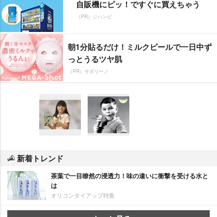
自販機にピッ！ですぐに買えちゃう
（PR）ジハンピ
朝1分貼るだけ！ミルクピールで一日中ず
っとうるツヤ肌
（PR）サボリーノ
新着トレンド
茶葉で一目瞭然の浸透力！味の違いに衝撃を受ける水と
は
オリコンタイアップ特集