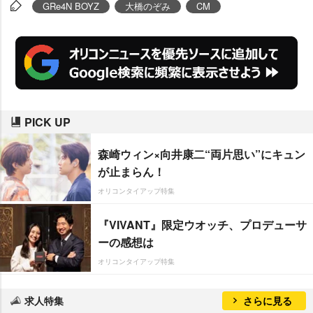
げる。
GRe4N BOYZ
大橋のぞみ
CM
PICK UP
森崎ウィン×向井康二“両片思い”にキュン
が止まらん！
オリコンタイアップ特集
『VIVANT』限定ウオッチ、プロデューサ
ーの感想は
オリコンタイアップ特集
求人特集
さらに見る