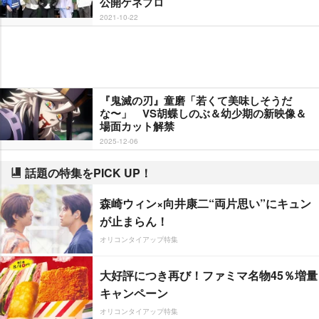
公開ゲネプロ
2021-10-22
『鬼滅の刃』童磨「若くて美味しそうだ
な〜」 VS胡蝶しのぶ＆幼少期の新映像＆
場面カット解禁
2025-12-06
話題の特集をPICK UP！
森崎ウィン×向井康二“両片思い”にキュン
が止まらん！
オリコンタイアップ特集
大好評につき再び！ファミマ名物45％増量
キャンペーン
オリコンタイアップ特集