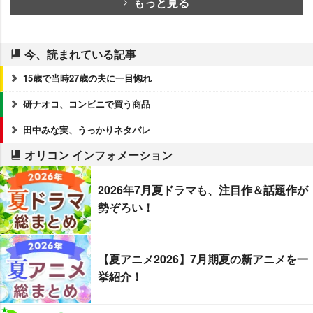
もっと見る
今、読まれている記事
15歳で当時27歳の夫に一目惚れ
研ナオコ、コンビニで買う商品
田中みな実、うっかりネタバレ
オリコン インフォメーション
2026年7月夏ドラマも、注目作＆話題作が
勢ぞろい！
【夏アニメ2026】7月期夏の新アニメを一
挙紹介！