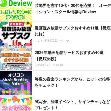
芸能界を志す10代～20代を応援！ オーデ
ィション・スクール情報はDeview
漫画読み放題サブスクおすすめ11選【徹底
比較】
オリコン顧客満足度ランキング
2026年動画配信サービスおすすめ40選
【徹底比較】
CS動画配信サービス20選
毎週の音楽ランキングから、ヒットの推移
をチェック！
試写会、登壇イベント、サインチェキなど
プレゼント！