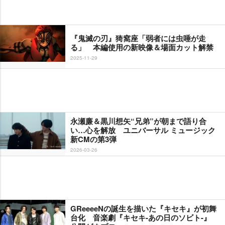
『鬼滅の刃』猗窩座「弱者には虫唾が走
る」 本編使用の新映像＆場面カット解禁
2025-11-29
永瀬廉＆黒川想矢“兄弟”が朝まで語り合
い…心を解放 ユニバーサル ミュージック
新CMの第3弾
2026-03-26
GReeeeNの誕生を描いた『キセキ』が初舞
台化 音楽劇『キセキ-あの日のソビト-』