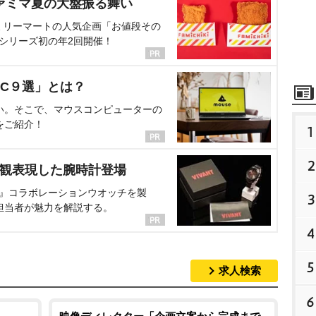
ァミマ夏の大盤振る舞い
ミリーマートの人気企画「お値段その
、シリーズ初の年2回開催！
C９選」とは？
い。そこで、マウスコンピューターの
をご紹介！
1
2
界観表現した腕時計登場
NT』コラボレーションウオッチを製
3
担当者が魅力を解説する。
4
5
求人検索
6