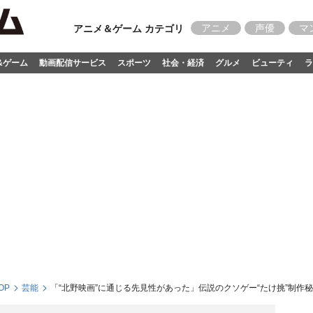
アニメ
声優
マ
アニメ＆ゲーム カテゴリ
&ゲーム
動画配信サービス
スポーツ
社会・経済
グルメ
ビューティ
ラ
OP
芸能
「“北野映画”に通じる先見性があった」伝説のクソゲー“たけ挑”制作