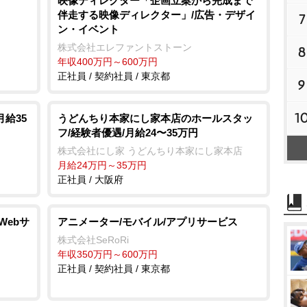
映像ディレクター「企画立案から完成まで
伴走する映像ディレクター」/広告・デザイ
7
ン・イベント
株式会社エレファントストーン
8
年収400万円～600万円
正社員 / 契約社員 / 東京都
9
1
給35
うどんちり本家にし家本店のホールスタッ
フ/経験者優遇/月給24〜35万円
株式会社にし家 うどんちり本家にし家本店
月給24万円～35万円
正社員 / 大阪府
Webサ
アニメーター/モバイル/アプリサービス
株式会社SeRoRi
年収350万円～600万円
正社員 / 契約社員 / 東京都