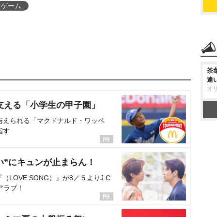
ゲーム
茶
違
オ
支える「小学生の甲子園」
与えられる「マクドナルド・ワッペ
指す
い”にキュンが止まらん！
OVE SONG）』が8／５よりJ:C
アラブ！