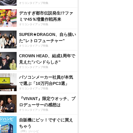
オリコンタイアップ特集
デカすぎ都市伝説発生!?ファ
ミマ45％増量作戦再来
オリコンタイアップ特集
SUPER★DRAGON、自ら描い
た”レトロフューチャー”
オリコンタイアップ特集
CROWN HEAD、結成1周年で
見えた”バンドらしさ”
オリコンタイアップ特集
パソコンメーカー社員が本気
で選ぶ「10万円台PC3選」
オリコンタイアップ特集
『VIVANT』限定ウオッチ、プ
ロデューサーの感想は
オリコンタイアップ特集
自販機にピッ！ですぐに買え
ちゃう
（PR）ジハンピ