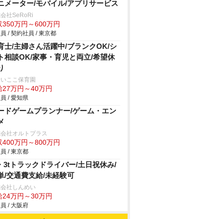
ニメーター/モバイル/アプリサービス
会社SeRoRi
350万円～600万円
員 / 契約社員 / 東京都
育士/主婦さん活躍中/ブランクOK/シ
ト相談OK/家事・育児と両立/希望休
り
らいここ保育園
給27万円～40万円
員 / 愛知県
ードゲームプランナー/ゲーム・エン
メ
式会社オルトプラス
400万円～800万円
員 / 東京都
t・3tトラックドライバー/土日祝休み/
単/交通費支給/未経験可
式会社しんめい
給24万円～30万円
員 / 大阪府