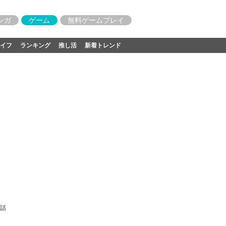
ンガ
ゲーム
無料ゲームプレイ
イフ
ランキング
推し活
新着トレンド
秘話