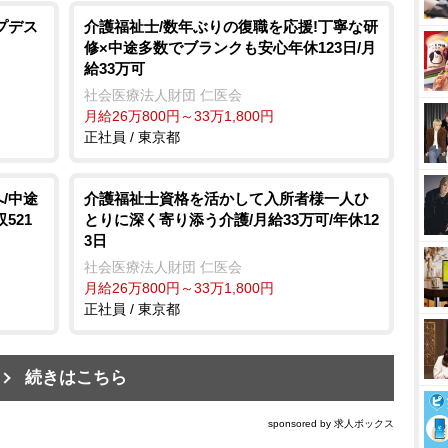
プデス
介護福祉士/数年ぶりの復職を応援!丁寧な研
修×中途多数でブランクも安心年休123日/月
給33万可
社会医療法人財団 仁医会
月給26万800円～33万1,800円
正社員 / 東京都
/中途
介護福祉士資格を活かして入所者様一人ひ
521
とりに深く寄り添う介護/月給33万可/年休12
3日
社会医療法人財団 仁医会
月給26万800円～33万1,800円
正社員 / 東京都
続きはこちら
sponsored by 求人ボックス