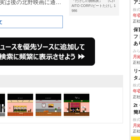
『たけしの挑戦状』 （C)T
。実は後の北野映画に通じ
ア
AITO CORP./ビートたけし 1
株式
986
実を明かす。
年収
正社
文
保
フ
あ
み
月
正社
リ
タ
株
年収
正社
2
簡
株
月
正社