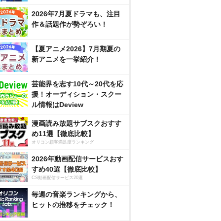
2026年7月夏ドラマも、注目
作＆話題作が勢ぞろい！
【夏アニメ2026】7月期夏の
新アニメを一挙紹介！
芸能界を志す10代～20代を応
援！オーディション・スクー
ル情報はDeview
漫画読み放題サブスクおすす
め11選【徹底比較】
オリコン顧客満足度ランキング
2026年動画配信サービスおす
すめ40選【徹底比較】
CS動画配信サービス20選
毎週の音楽ランキングから、
ヒットの推移をチェック！