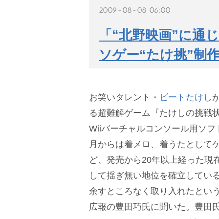
2009-08-08 06:00
「“北野映画”に通
ソゲー“たけ挑”制
お笑いタレント・
ビートたけし
る超難解ゲーム『たけしの挑戦状
Wiiバーチャルコンソール用ソ
月からは着メロ、着うたとして
ど、発売から20年以上経った現在
して揺ぎ無い地位を確立してい
余すところなく取り入れたとい
広報の豊田巧氏に聞いた。豊田