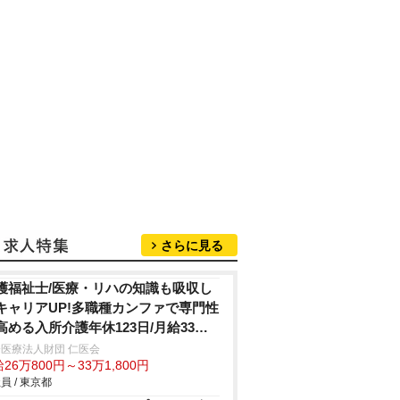
さらに見る
護福祉士/医療・リハの知識も吸収し
キャリアUP!多職種カンファで専門性
高める入所介護年休123日/月給33万
医療法人財団 仁医会
26万800円～33万1,800円
員 / 東京都