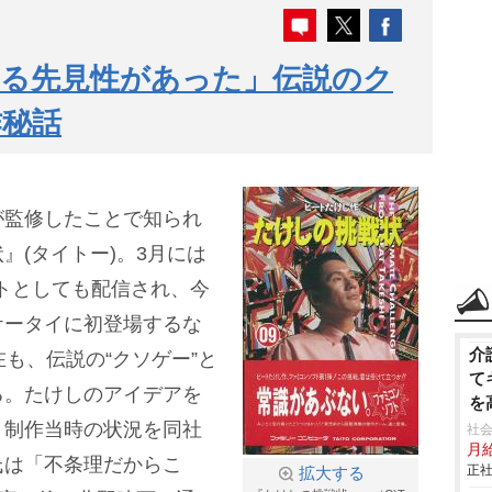
じる先見性があった」伝説のク
作秘話
が監修したことで知られ
』(タイトー)。3月には
フトとしても配信され、今
ケータイに初登場するな
介
も、伝説の“クソゲー”と
て
る。たけしのアイデアを
を
可
う制作当時の状況を同社
社会
月給
氏は「不条理だからこ
正社
拡大する