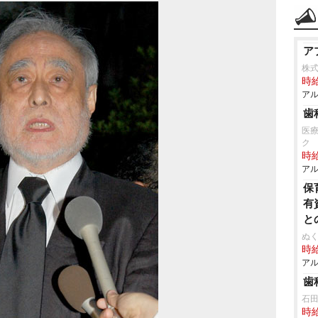
ア
株
時給
アル
歯
医
ク
時給
アル
保
有
と
ぬく
時給
アル
歯
石
時給