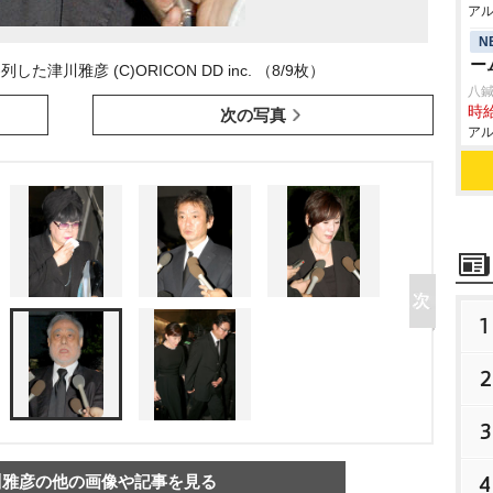
アル
N
ー
津川雅彦 (C)ORICON DD inc. （8/9枚）
八鍼
時給
次の写真
アル
1
2
3
4
川雅彦の他の画像や記事を見る