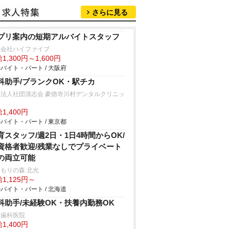
さらに見る
プリ案内の短期アルバイトスタッフ
式会社ハイファイブ
1,300円～1,600円
バイト・パート / 大阪府
科助手/ブランクOK・駅チカ
療法人社団清志会 豪徳寺川村デンタルクリニッ
1,400円
バイト・パート / 東京都
育スタッフ/週2日・1日4時間からOK/
資格者歓迎/残業なしでプライベート
の両立可能
もりの森 北光
1,125円～
バイト・パート / 北海道
科助手/未経験OK・扶養内勤務OK
田歯科医院
1,400円