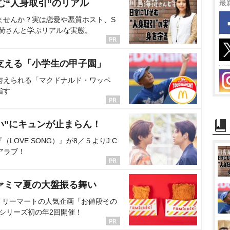
む“人身取引”のリアル
最
ませんか？実は恋愛や悪質ホスト、S
海荷さんと学ぶリアルな実態。
支える「小学生の甲子園」
与えられる「マクドナルド・ワッペ
指す
い”にキュンが止まらん！
OVE SONG）』が8／５よりJ:C
アラブ！
ァミマ夏の大盤振る舞い
ミリーマートの人気企画「お値段その
、シリーズ初の年2回開催！