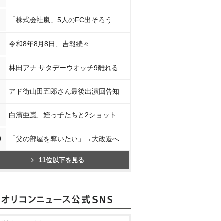
「株式会社嵐」5人のFC出そろう
令和8年8月8日、吉報続々
林田アナ サタデーウオッチ9離れる
アド街山田五郎さん最後出演回告知
白濱亜嵐、姪っ子たちと2ショット
0
「父の部屋を奪いたい」→大改造へ
11位以下を見る