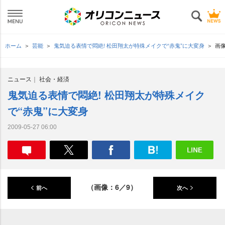
ホーム
芸能
鬼気迫る表情で悶絶! 松田翔太が特殊メイクで“赤鬼”に大変身
画
ニュース
社会・経済
鬼気迫る表情で悶絶! 松田翔太が特殊メイク
で“赤鬼”に大変身
2009-05-27 06:00
（画像：6／9）
前へ
次へ