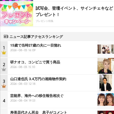
試写会、登壇イベント、サインチェキなど
プレゼント！
プレゼント特集
ニュース記事アクセスランキング
15歳で当時27歳の夫に一目惚れ
1
2026-08-05 16:09
研ナオコ、コンビニで買う商品
2
2026-08-05 15:10
山口達也氏 3.4万円の湘南物件契約
3
2026-08-03 12:18
芸能界、海外への移住報告相次ぐ
4
2026-08-04 19:53
寿美花代さん死去 息子がコメント