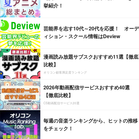
挙紹介！
芸能界を志す10代～20代を応援！ オーデ
ィション・スクール情報はDeview
漫画読み放題サブスクおすすめ11選【徹底
比較】
オリコン顧客満足度ランキング
2026年動画配信サービスおすすめ40選
【徹底比較】
CS動画配信サービス20選
毎週の音楽ランキングから、ヒットの推移
をチェック！