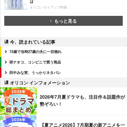
は
オリコンタイアップ特集
もっと見る
今、読まれている記事
15歳で当時27歳の夫に一目惚れ
研ナオコ、コンビニで買う商品
田中みな実、うっかりネタバレ
オリコン インフォメーション
2026年7月夏ドラマも、注目作＆話題作が
勢ぞろい！
【夏アニメ2026】7月期夏の新アニメを一