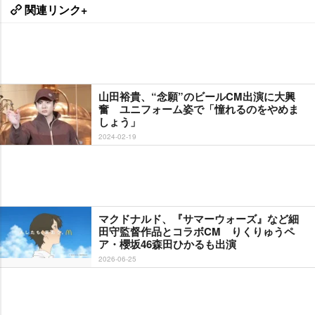
関連リンク+
山田裕貴、“念願”のビールCM出演に大興
奮 ユニフォーム姿で「憧れるのをやめま
しょう」
2024-02-19
マクドナルド、『サマーウォーズ』など細
田守監督作品とコラボCM りくりゅうペ
ア・櫻坂46森田ひかるも出演
2026-06-25