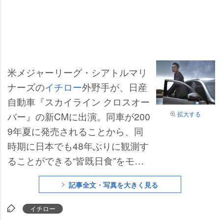
米メジャーリーグ・シアトルマリ
ナーズの
イチロー
外野手が、日産
自動車『スカイライン クロスオー
拡大する
バー』の新CMに出演。同車が200
9年夏に発売されることから、同
時期に日本でも48年ぶりに観測す
ることができる“皆既日食”をモチ
ーフとしたCMとなっており、そ
記事全文・写真を大きく見る
の“輝き”を競い合うかのようなコ
ラボレーションが見どころだ。
イチロー