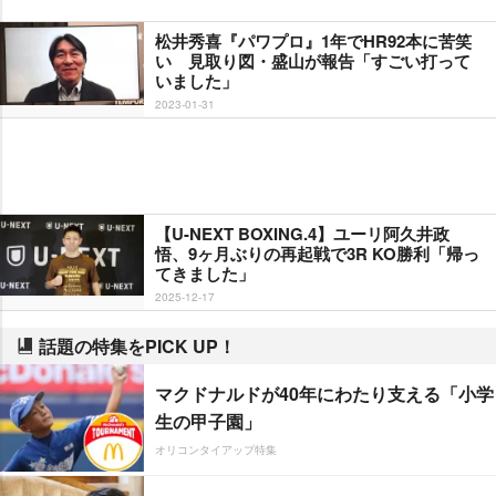
松井秀喜『パワプロ』1年でHR92本に苦笑
い 見取り図・盛山が報告「すごい打って
いました」
2023-01-31
【U-NEXT BOXING.4】ユーリ阿久井政
悟、9ヶ月ぶりの再起戦で3R KO勝利「帰っ
てきました」
2025-12-17
話題の特集をPICK UP！
マクドナルドが40年にわたり支える「小学
生の甲子園」
オリコンタイアップ特集