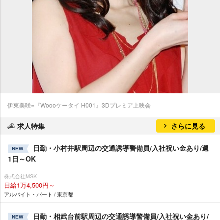
伊東美咲=『Woooケータイ H001』3Dプレミア上映会
求人特集
さらに見る
日勤・小村井駅周辺の交通誘導警備員/入社祝い金あり/週
NEW
1日～OK
株式会社MSK
日給1万4,500円～
アルバイト・パート / 東京都
日勤・相武台前駅周辺の交通誘導警備員/入社祝い金あり/
NEW