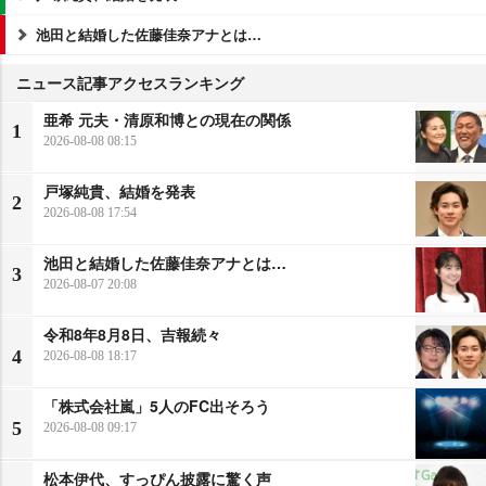
池田と結婚した佐藤佳奈アナとは…
ニュース記事アクセスランキング
亜希 元夫・清原和博との現在の関係
1
2026-08-08 08:15
戸塚純貴、結婚を発表
2
2026-08-08 17:54
池田と結婚した佐藤佳奈アナとは…
3
2026-08-07 20:08
令和8年8月8日、吉報続々
4
2026-08-08 18:17
「株式会社嵐」5人のFC出そろう
5
2026-08-08 09:17
松本伊代、すっぴん披露に驚く声