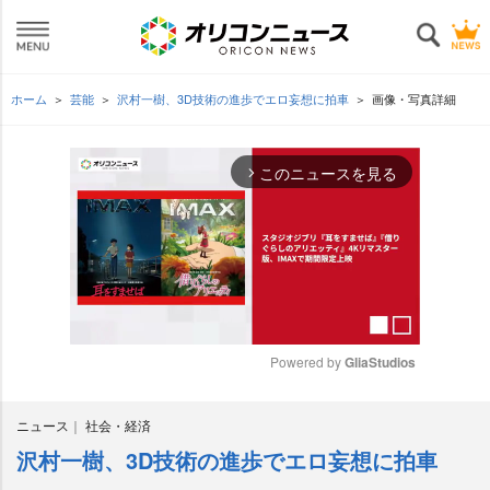
ホーム
芸能
沢村一樹、3D技術の進歩でエロ妄想に拍車
画像・写真詳細
このニュースを見る
arrow_forward_ios
Powered by 
GliaStudios
M
ニュース
社会・経済
u
t
沢村一樹、3D技術の進歩でエロ妄想に拍車
e