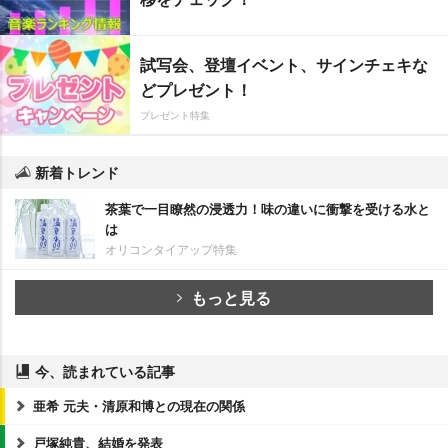
試写会、登壇イベント、サインチェキな
どプレゼント！
プレゼント特集
新着トレンド
茶葉で一目瞭然の浸透力！味の違いに衝撃を受ける水と
は
オリコンタイアップ特集
もっと見る
今、読まれている記事
亜希 元夫・清原和博との現在の関係
戸塚純貴、結婚を発表