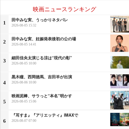
映画ニュースランキング
田中みな実、うっかりネタバレ
1
2026-08-05 15:32
田中みな実、妊娠発表後初の公の場
2
2026-08-05 14:41
細田佳央太演じる涼は“現代の彰”
3
2026-08-05 10:00
黒木瞳、西岡徳馬、吉田羊が出演
4
2026-08-06 10:00
映画泥棒、サラっと“本名”明かす
5
2026-08-05 15:06
『耳すま』『アリエッティ』IMAXで
6
2026-08-07 07:00