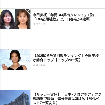
今田美桜「年間CM露出タレント」1位に
「CM起用社数」は川口春奈が4連覇
2025-11-28
【2025CM放送回数ランキング】今田美桜
が総合トップ【トップ20一覧】
2025-12-09
【サッカーW杯】「日本×クロアチア」フジ
視聴率で快挙 毎分最高は38.3％【歴代ベ
スト7一覧あり】