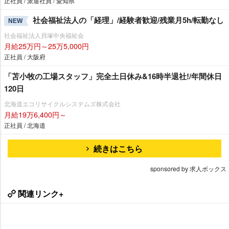
正社員 / 派遣社員 / 愛知県
社会福祉法人の「経理」/経験者歓迎/残業月5h/転勤なし
NEW
社会福祉法人貝塚中央福祉会
月給25万円～25万5,000円
正社員 / 大阪府
「苫小牧の工場スタッフ」完全土日休み&16時半退社!/年間休日
120日
北海道エコリサイクルシステムズ株式会社
月給19万6,400円～
正社員 / 北海道
続きはこちら
sponsored by 求人ボックス
関連リンク+