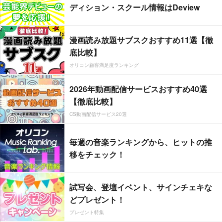
ディション・スクール情報はDeview
漫画読み放題サブスクおすすめ11選【徹
底比較】
オリコン顧客満足度ランキング
2026年動画配信サービスおすすめ40選
【徹底比較】
CS動画配信サービス20選
毎週の音楽ランキングから、ヒットの推
移をチェック！
試写会、登壇イベント、サインチェキな
どプレゼント！
プレゼント特集