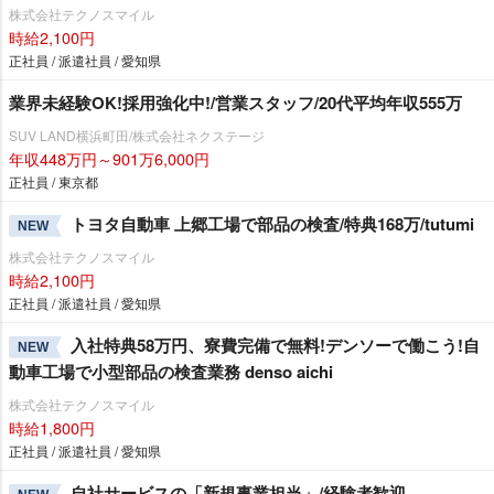
株式会社テクノスマイル
時給2,100円
正社員 / 派遣社員 / 愛知県
業界未経験OK!採用強化中!/営業スタッフ/20代平均年収555万
SUV LAND横浜町田/株式会社ネクステージ
年収448万円～901万6,000円
正社員 / 東京都
トヨタ自動車 上郷工場で部品の検査/特典168万/tutumi
NEW
株式会社テクノスマイル
時給2,100円
正社員 / 派遣社員 / 愛知県
入社特典58万円、寮費完備で無料!デンソーで働こう!自
NEW
動車工場で小型部品の検査業務 denso aichi
株式会社テクノスマイル
時給1,800円
正社員 / 派遣社員 / 愛知県
自社サービスの「新規事業担当」/経験者歓迎