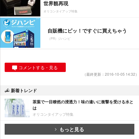
世界観再現
オリコンタイアップ特集
自販機にピッ！ですぐに買えちゃう
（PR）ジハンピ
コメントする・見る
（最終更新：2016-10-05 14:32）
新着トレンド
茶葉で一目瞭然の浸透力！味の違いに衝撃を受ける水と
は
オリコンタイアップ特集
もっと見る