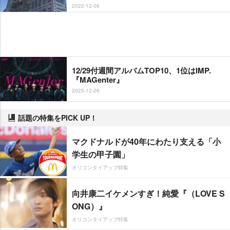
2022-12-06
12/29付週間アルバムTOP10、1位はIMP.
『MAGenter』
2025-12-26
話題の特集をPICK UP！
マクドナルドが40年にわたり支える「小
学生の甲子園」
オリコンタイアップ特集
向井康二イケメンすぎ！純愛『（LOVE S
ONG）』
オリコンタイアップ特集