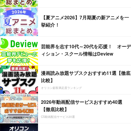
【夏アニメ2026】7月期夏の新アニメを一
挙紹介！
芸能界を志す10代～20代を応援！ オーデ
ィション・スクール情報はDeview
漫画読み放題サブスクおすすめ11選【徹底
比較】
オリコン顧客満足度ランキング
2026年動画配信サービスおすすめ40選
【徹底比較】
CS動画配信サービス20選