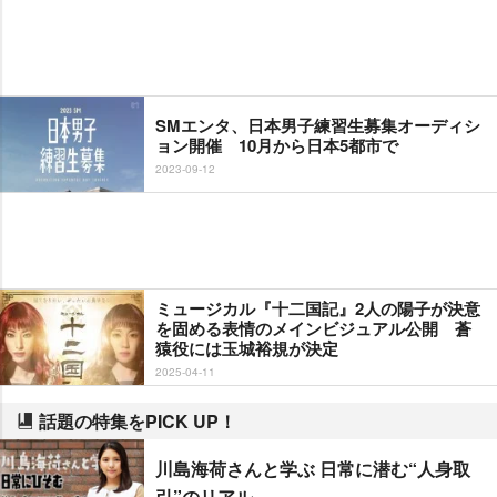
SMエンタ、日本男子練習生募集オーディシ
ョン開催 10月から日本5都市で
2023-09-12
ミュージカル『十二国記』2人の陽子が決意
を固める表情のメインビジュアル公開 蒼
猿役には玉城裕規が決定
2025-04-11
話題の特集をPICK UP！
川島海荷さんと学ぶ 日常に潜む“人身取
引”のリアル