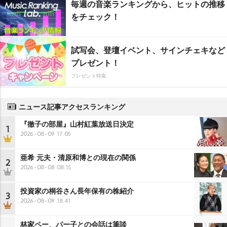
毎週の音楽ランキングから、ヒットの推移
をチェック！
試写会、登壇イベント、サインチェキなど
プレゼント！
プレゼント特集
ニュース記事アクセスランキング
『徹子の部屋』山村紅葉放送日決定
1
2026-08-09 17:05
亜希 元夫・清原和博との現在の関係
2
2026-08-08 08:15
投資家の桐谷さん長年保有の株紹介
3
2026-08-09 18:41
林家ペー、パー子との会話は筆談