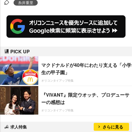
手にも快く応じた。
糸井重里
PICK UP
マクドナルドが40年にわたり支える「小学
生の甲子園」
オリコンタイアップ特集
『VIVANT』限定ウオッチ、プロデューサ
ーの感想は
オリコンタイアップ特集
求人特集
さらに見る