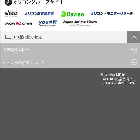
PC版に切り替え
禁無断複写転載
クッキーの使用について
© oricon ME inc.
JASRAC許諾番号：
9009642140Y38026