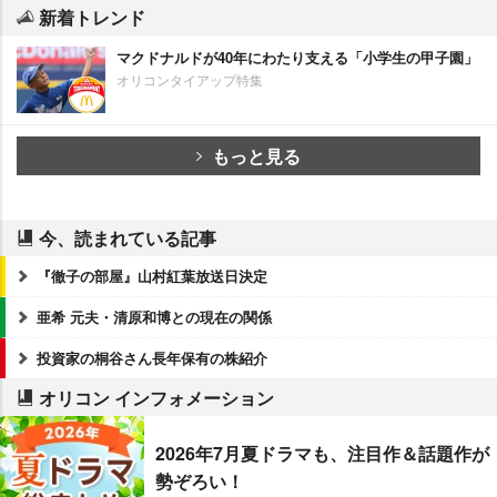
新着トレンド
マクドナルドが40年にわたり支える「小学生の甲子園」
オリコンタイアップ特集
もっと見る
今、読まれている記事
『徹子の部屋』山村紅葉放送日決定
亜希 元夫・清原和博との現在の関係
投資家の桐谷さん長年保有の株紹介
オリコン インフォメーション
2026年7月夏ドラマも、注目作＆話題作が
勢ぞろい！