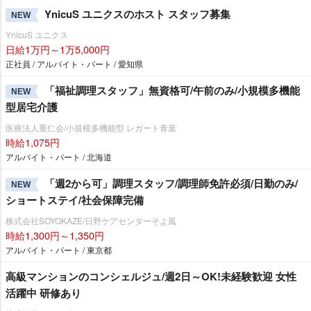
YnicuS ユニクスのホスト スタッフ募集
NEW
YnicuS ユニクス
日給1万円～1万5,000円
正社員 / アルバイト・パート / 愛知県
「福祉調理スタッフ」無資格可/午前のみ/小規模多機能
NEW
型居宅介護
医療法人重仁会/小規模多機能型 レガート青葉
時給1,075円
アルバイト・パート / 北海道
「週2から可」調理スタッフ/調理師免許必須/日勤のみ/
NEW
ショートステイ/社会保障完備
株式会社SOYOKAZE/日野ケアセンターそよ風
時給1,300円～1,350円
アルバイト・パート / 東京都
高級マンションのコンシェルジュ/週2日～OK!未経験歓迎 女性
活躍中 研修あり