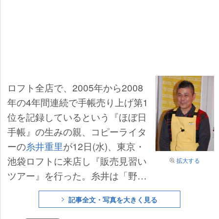
ロフト全店で、2005年から2008
年の4年間連続で手帳売り上げ第1
位を記録しているという『ほぼ日
手帳』の生みの親、コピーライタ
ーの
糸井重里
が12日(水)、東京・
池袋ロフトに来店し『販売見習い
拡大する
ツアー』を行った。糸井は「野次
馬気分で頑張ります」と意気込
記事全文・写真を大きく見る
み、店舗に訪れたファンからの握