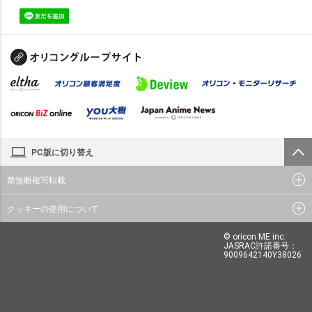
PC版に切り替え
禁無断複写転載
クッキーの使用について
© oricon ME inc.
JASRAC許諾番号：
9009642140Y38026