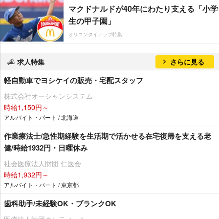
マクドナルドが40年にわたり支える「小学
生の甲子園」
オリコンタイアップ特集
求人特集
さらに見る
軽自動車でヨシケイの販売・宅配スタッフ
株式会社オーシャンシステム
時給1,150円～
アルバイト・パート / 北海道
作業療法士/急性期経験を生活期で活かせる在宅復帰を支える老
健/時給1932円・日曜休み
社会医療法人財団 仁医会
時給1,932円～
アルバイト・パート / 東京都
歯科助手/未経験OK・ブランクOK
医療法人社団クレティール