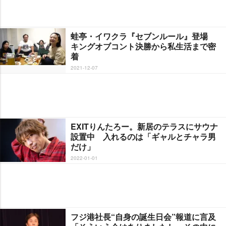
蛙亭・イワクラ『セブンルール』登場
キングオブコント決勝から私生活まで密
着
2021-12-07
EXITりんたろー。新居のテラスにサウナ
設置中 入れるのは「ギャルとチャラ男
だけ」
2022-01-01
フジ港社長“自身の誕生日会”報道に言及