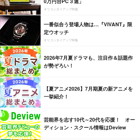
0万円台PC３選」
オリコンタイアップ特集
一番似合う登場人物は…『VIVANT』限
定ウオッチ
オリコンタイアップ特集
2026年7月夏ドラマも、注目作＆話題作
が勢ぞろい！
【夏アニメ2026】7月期夏の新アニメを
一挙紹介！
芸能界を志す10代～20代を応援！ オー
ディション・スクール情報はDeview