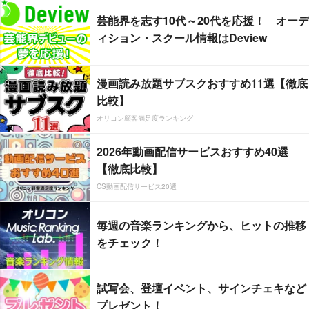
芸能界を志す10代～20代を応援！ オーデ
ィション・スクール情報はDeview
漫画読み放題サブスクおすすめ11選【徹底
比較】
オリコン顧客満足度ランキング
2026年動画配信サービスおすすめ40選
【徹底比較】
CS動画配信サービス20選
毎週の音楽ランキングから、ヒットの推移
をチェック！
試写会、登壇イベント、サインチェキなど
プレゼント！