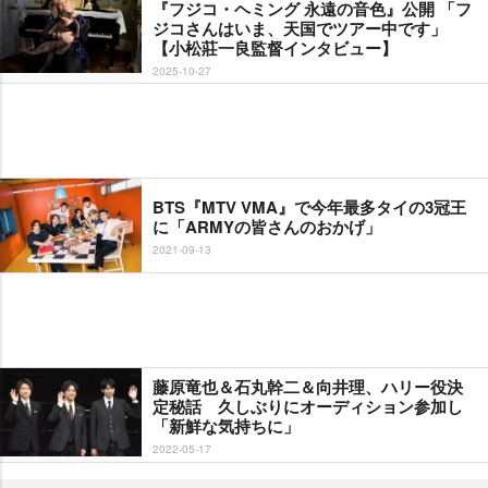
『フジコ・ヘミング 永遠の音色』公開 「フ
ジコさんはいま、天国でツアー中です」
【小松莊一良監督インタビュー】
2025-10-27
BTS『MTV VMA』で今年最多タイの3冠王
に「ARMYの皆さんのおかげ」
2021-09-13
藤原竜也＆石丸幹二＆向井理、ハリー役決
定秘話 久しぶりにオーディション参加し
「新鮮な気持ちに」
2022-05-17