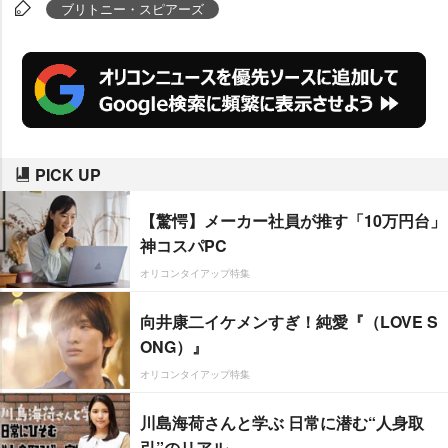
ブリトニー・スピアーズ
PICK UP
【驚愕】メーカー社員が推す「10万円台」
神コスパPC
オリコンタイアップ特集
向井康二イケメンすぎ！純愛『（LOVE S
ONG）』
オリコンタイアップ特集
川島海荷さんと学ぶ 日常に潜む“人身取
引”のリアル