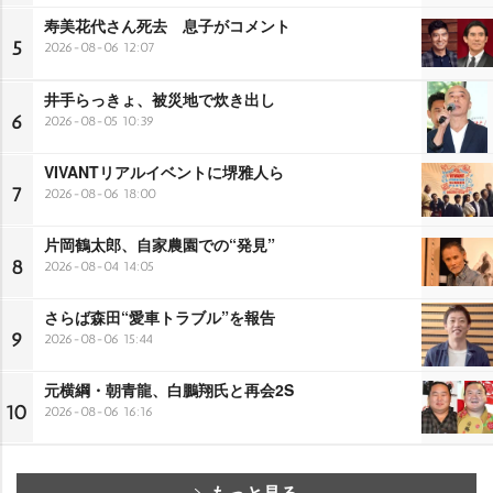
寿美花代さん死去 息子がコメント
5
2026-08-06 12:07
井手らっきょ、被災地で炊き出し
6
2026-08-05 10:39
VIVANTリアルイベントに堺雅人ら
7
2026-08-06 18:00
片岡鶴太郎、自家農園での“発見”
8
2026-08-04 14:05
さらば森田“愛車トラブル”を報告
9
2026-08-06 15:44
元横綱・朝青龍、白鵬翔氏と再会2S
10
2026-08-06 16:16
もっと見る