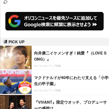
0代(65.7%)のほうが高く、より積
極的に着信音を活用していること
が明らかになった。
PICK UP
向井康二イケメンすぎ！純愛『（LOVE S
ONG）』
オリコンタイアップ特集
マクドナルドが40年にわたり支える「小学
生の甲子園」
オリコンタイアップ特集
『VIVANT』限定ウオッチ、プロデューサ
ーの感想は