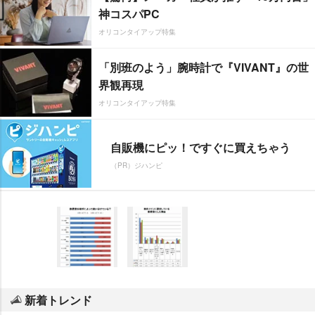
神コスパPC
オリコンタイアップ特集
「別班のよう」腕時計で『VIVANT』の世
界観再現
オリコンタイアップ特集
自販機にピッ！ですぐに買えちゃう
（PR）ジハンピ
新着トレンド