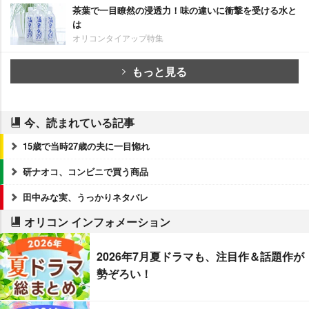
茶葉で一目瞭然の浸透力！味の違いに衝撃を受ける水と
は
オリコンタイアップ特集
もっと見る
今、読まれている記事
15歳で当時27歳の夫に一目惚れ
研ナオコ、コンビニで買う商品
田中みな実、うっかりネタバレ
オリコン インフォメーション
2026年7月夏ドラマも、注目作＆話題作が
勢ぞろい！