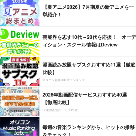
【夏アニメ2026】7月期夏の新アニメを一
挙紹介！
芸能界を志す10代～20代を応援！ オーデ
ィション・スクール情報はDeview
漫画読み放題サブスクおすすめ11選【徹底
比較】
オリコン顧客満足度ランキング
2026年動画配信サービスおすすめ40選
【徹底比較】
CS動画配信サービス20選
毎週の音楽ランキングから、ヒットの推移
をチェック！