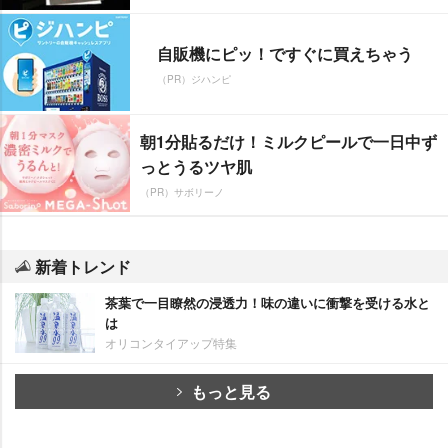
自販機にピッ！ですぐに買えちゃう
（PR）ジハンピ
朝1分貼るだけ！ミルクピールで一日中ず
っとうるツヤ肌
（PR）サボリーノ
新着トレンド
茶葉で一目瞭然の浸透力！味の違いに衝撃を受ける水と
は
オリコンタイアップ特集
もっと見る