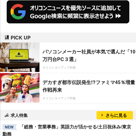
PICK UP
パソコンメーカー社員が本気で選んだ「10
万円台PC３選」
オリコンタイアップ特集
デカすぎ都市伝説発生!?ファミマ45％増量
作戦再来
オリコンタイアップ特集
求人特集
さらに見る
「総務・営業事務」英語力が活かせる/土日祝休み/東京
NEW
勤務