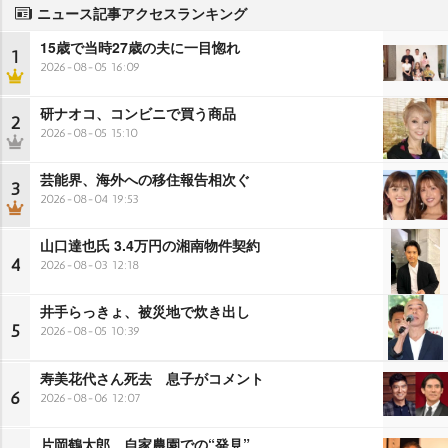
ニュース記事アクセスランキング
15歳で当時27歳の夫に一目惚れ
1
2026-08-05 16:09
研ナオコ、コンビニで買う商品
2
2026-08-05 15:10
芸能界、海外への移住報告相次ぐ
3
2026-08-04 19:53
山口達也氏 3.4万円の湘南物件契約
4
2026-08-03 12:18
井手らっきょ、被災地で炊き出し
5
2026-08-05 10:39
寿美花代さん死去 息子がコメント
6
2026-08-06 12:07
片岡鶴太郎、自家農園での“発見”