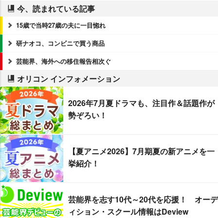
今、読まれている記事
15歳で当時27歳の夫に一目惚れ
研ナオコ、コンビニで買う商品
芸能界、海外への移住報告相次ぐ
オリコン インフォメーション
2026年7月夏ドラマも、注目作＆話題作が
勢ぞろい！
【夏アニメ2026】7月期夏の新アニメを一
挙紹介！
芸能界を志す10代～20代を応援！ オーデ
ィション・スクール情報はDeview