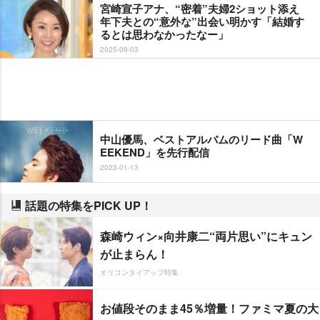
宮崎宣子アナ、“密着”夫婦2ショット添え
年下夫との“意外な”出会い明かす「結婚す
るとは思わなかったなー」
2025-09-03
中山優馬、ベストアルバムのリード曲「W
EEKEND」を先行配信
2023-01-13
話題の特集をPICK UP！
森崎ウィン×向井康二“両片思い”にキュン
が止まらん！
オリコンタイアップ特集
お値段そのまま45％増量！ファミマ夏の大