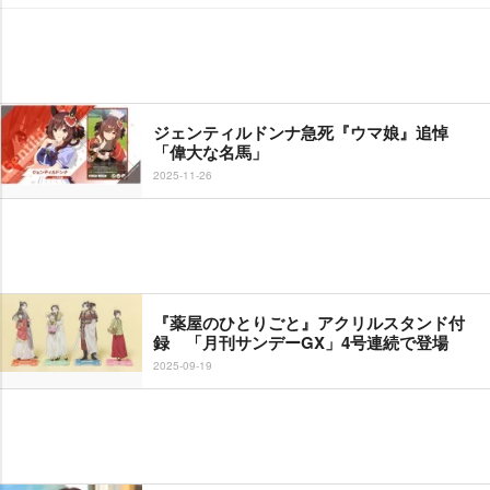
ジェンティルドンナ急死『ウマ娘』追悼
「偉大な名馬」
2025-11-26
『薬屋のひとりごと』アクリルスタンド付
録 「月刊サンデーGX」4号連続で登場
2025-09-19