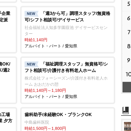
5
手企業
「週3から可」調理スタッフ/無資格
NEW
6
定派
可/シフト相談可/デイサービス
社会福祉法人知多学園葭池 デイサービスセン
7
ター
時給1,140円
8
アルバイト・パート / 愛知県
9
OK/
「福祉調理スタッフ」無資格可/シ
NEW
/週2
フト相談可/介護付き有料老人ホーム
1
株式会社フォーシーズン/介護付き有料老人ホ
ーム おおだかの憩
時給1,140円～1,180円
アルバイト・パート / 愛知県
の工場
歯科助手/未経験OK・ブランクOK
業 夕方
中島歯科医院
時給1,500円～1,800円