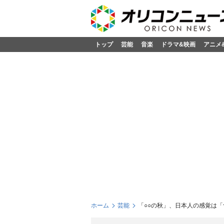
トップ
芸能
音楽
ドラマ&映画
アニメ
ホーム
芸能
「○○の秋」、日本人の感覚は