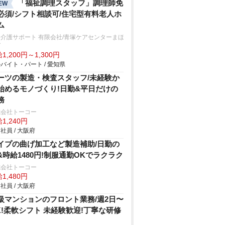
「福祉調理スタッフ」調理師免
EW
必須/シフト相談可/住宅型有料老人ホ
ム
介護サポート 有限会社/青塚ケアセンターまほ
ば
1,200円～1,300円
バイト・パート / 愛知県
ーツの製造・検査スタッフ/未経験か
始めるモノづくり!日勤&平日だけの
務
式会社トーコー
1,240円
社員 / 大阪府
イプの曲げ加工など製造補助/日勤の
&時給1480円!制服通勤OKでラクラク
式会社トーコー
1,480円
社員 / 大阪府
級マンションのフロント業務/週2⽇〜
K!柔軟シフト 未経験歓迎!丁寧な研修