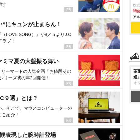
指す
株
時給
アル
い”にキュンが止まらん！
OVE SONG）』が8／５よりJ:C
アラブ！
ァミマ夏の大盤振る舞い
ミリーマートの人気企画「お値段その
茶
違
、シリーズ初の年2回開催！
オ
C９選」とは？
い。そこで、マウスコンピューターの
をご紹介！
界観表現した腕時計登場