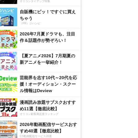
オリコンタイアップ特集
自販機にピッ！ですぐに買え
ちゃう
（PR）ジハンピ
2026年7月夏ドラマも、注目
作＆話題作が勢ぞろい！
【夏アニメ2026】7月期夏の
新アニメを一挙紹介！
芸能界を志す10代～20代を応
援！オーディション・スクー
ル情報はDeview
漫画読み放題サブスクおすす
め11選【徹底比較】
オリコン顧客満足度ランキング
2026年動画配信サービスおす
すめ40選【徹底比較】
CS動画配信サービス20選