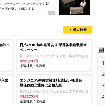
NT』コラボレーションウオッチを製
担当者が魅力を解説する。
求人検索
給180
日払いOK/無料送迎あり/半導体製造装置オ
ペレーター
株式会社ジャパンクリエイト北日本事業統括部
時給2,200円
1
派遣社員 / 北海道
2
即入寮
エンジニア/寮費実質無料/週払い可/赴任・
3
帰任移動交通費は全額支給
株式会社ジャパンクリエイト北日本事業統括部
4
時給2,200円
派遣社員 / 北海道