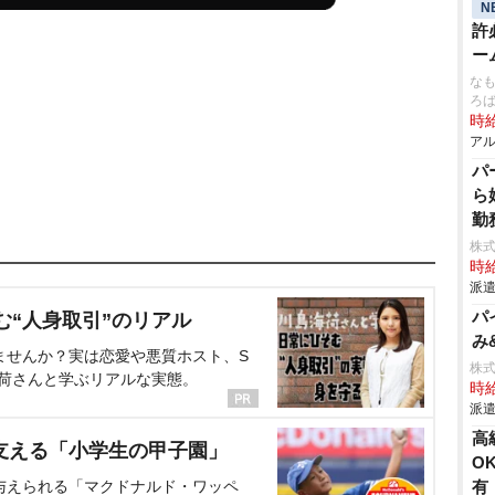
N
許
ー
なも
ろ
時給
アル
パ
ら
勤
株
時給
派遣
パ
む“人身取引”のリアル
み
ませんか？実は恋愛や悪質ホスト、S
株
海荷さんと学ぶリアルな実態。
時給
派遣
⾼
支える「小学生の甲子園」
O
与えられる「マクドナルド・ワッペ
有