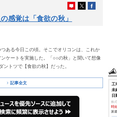
人の感覚は「食欲の秋」
つつある今日この頃。そこでオリコンは、これか
ンケートを実施した。「○○の秋」と聞いて想像
ダントツで【食欲の秋】だった。
記事全文
工
未
日
株
時給
派遣