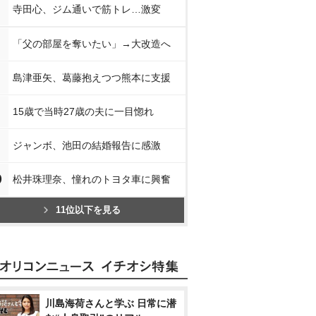
寺田心、ジム通いで筋トレ…激変
「父の部屋を奪いたい」→大改造へ
島津亜矢、葛藤抱えつつ熊本に支援
15歳で当時27歳の夫に一目惚れ
ジャンボ、池田の結婚報告に感激
0
松井珠理奈、憧れのトヨタ車に興奮
11位以下を見る
川島海荷さんと学ぶ 日常に潜