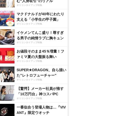
む“人身取引”のリアル
オリコンタイアップ特集
マクドナルドが40年にわたり
支える「小学生の甲子園」
オリコンタイアップ特集
イケメンてんこ盛り！尊すぎ
る男子の純情ラブに胸キュン
オリコンタイアップ特集
お値段そのまま45％増量！フ
ァミマ夏の大盤振る舞い
オリコンタイアップ特集
SUPER★DRAGON、自ら描い
た”レトロフューチャー”
オリコンタイアップ特集
【驚愕】メーカー社員が推す
「10万円台」神コスパPC
オリコンタイアップ特集
一番似合う登場人物は…『VIV
ANT』限定ウオッチ