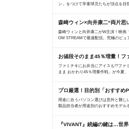
ン」をつけて学童球児たちが頂点を目
森崎ウィン×向井康二“両片思
森崎ウィンと向井康二がW主演！映画『（L
OM STREAMで最速配信。究極のピュ
お値段そのまま45％増量！フ
ファミチキにお弁当にアイスも!?ファ
まま おかわり45％増量作戦」が今夏
プロ厳選！目的別「おすすめP
用途に合うパソコン選びは意外と難し
製品担当者が用途別のおすすめモデル
『VIVANT』続編の鍵は…世