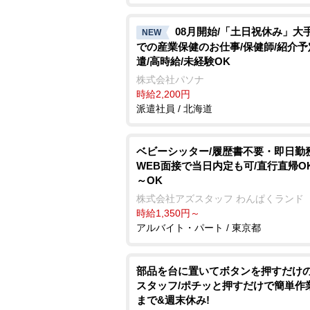
08月開始/「土日祝休み」大
NEW
での産業保健のお仕事/保健師/紹介予
遣/高時給/未経験OK
株式会社パソナ
時給2,200円
派遣社員 / 北海道
ベビーシッター/履歴書不要・即日勤務
WEB面接で当日内定も可/直行直帰OK
～OK
株式会社アズスタッフ わんぱくランド
時給1,350円～
アルバイト・パート / 東京都
部品を台に置いてボタンを押すだけ
スタッフ/ポチッと押すだけで簡単作
まで&週末休み!