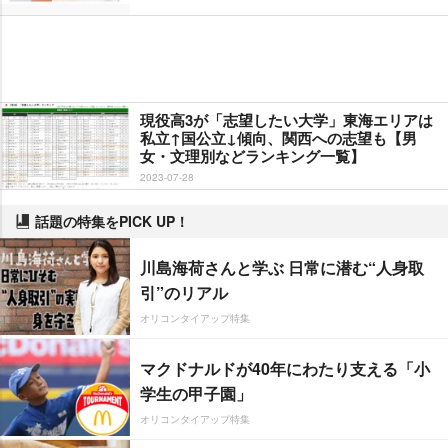
現役高3が「志望したい大学」東海エリアは
私立↑国公立↓傾向、関西への志望も【男
女・文理別などランキング一覧】
2023-07-28
話題の特集をPICK UP！
川島海荷さんと学ぶ 日常に潜む“人身取
引”のリアル
オリコンタイアップ特集
マクドナルドが40年にわたり支える「小
学生の甲子園」
オリコンタイアップ特集