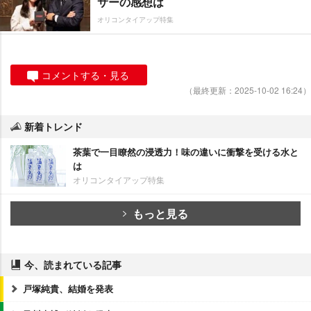
サーの感想は
オリコンタイアップ特集
コメントする・見る
（最終更新：2025-10-02 16:24）
新着トレンド
茶葉で一目瞭然の浸透力！味の違いに衝撃を受ける水と
は
オリコンタイアップ特集
もっと見る
今、読まれている記事
戸塚純貴、結婚を発表