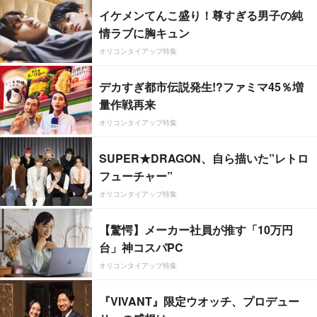
イケメンてんこ盛り！尊すぎる男子の純
情ラブに胸キュン
オリコンタイアップ特集
デカすぎ都市伝説発生!?ファミマ45％増
量作戦再来
オリコンタイアップ特集
SUPER★DRAGON、自ら描いた”レトロ
フューチャー”
オリコンタイアップ特集
【驚愕】メーカー社員が推す「10万円
台」神コスパPC
オリコンタイアップ特集
『VIVANT』限定ウオッチ、プロデュー