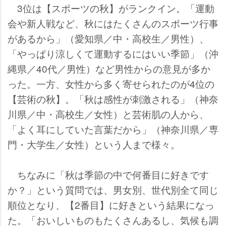
3位は【スポーツの秋】がランクイン。「運動
会や新人戦など、秋にはたくさんのスポーツ行事
があるから」（愛知県／中・高校生／男性）、
「やっぱり涼しくて運動するにはいい季節」（沖
縄県／40代／男性）など男性からの意見が多か
った。一方、女性から多く寄せられたのが4位の
【芸術の秋】。「秋は感性が刺激される」（神奈
川県／中・高校生／女性）と芸術肌の人から、
「よく耳にしていた言葉だから」（神奈川県／専
門・大学生／女性）という人まで様々。
ちなみに「秋は季節の中で何番目に好きです
か？」という質問では、男女別、世代別全て同じ
順位となり、【2番目】に好きという結果になっ
た。「おいしいものもたくさんあるし、気候も調