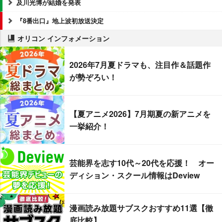
及川光博が結婚を発表
『8番出口』地上波初放送決定
オリコン インフォメーション
2026年7月夏ドラマも、注目作＆話題作
が勢ぞろい！
【夏アニメ2026】7月期夏の新アニメを
一挙紹介！
芸能界を志す10代～20代を応援！ オー
ディション・スクール情報はDeview
漫画読み放題サブスクおすすめ11選【徹
底比較】