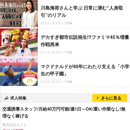
川島海荷さんと学ぶ 日常に潜む“人身取
引”のリアル
オリコンタイアップ特集
デカすぎ都市伝説発生!?ファミマ45％増量
作戦再来
オリコンタイアップ特集
マクドナルドが40年にわたり支える「小学
生の甲子園」
オリコンタイアップ特集
求人特集
さらに見る
交通誘導スタッフ/月給40万円可能/週1日～OK/重い作業なし!無
理なく稼げる
株式会社エイト