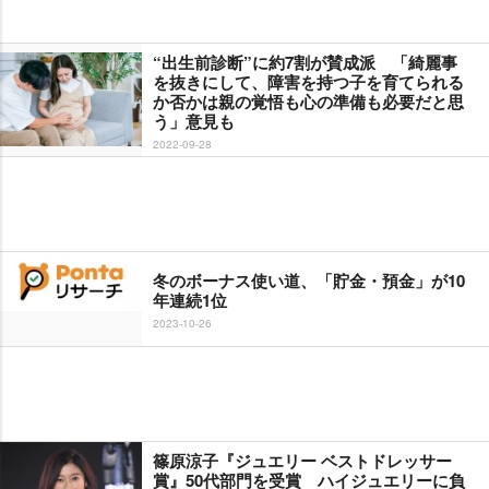
“出生前診断”に約7割が賛成派 「綺麗事
を抜きにして、障害を持つ子を育てられる
か否かは親の覚悟も心の準備も必要だと思
う」意見も
2022-09-28
冬のボーナス使い道、「貯金・預金」が10
年連続1位
2023-10-26
篠原涼子『ジュエリー ベストドレッサー
賞』50代部門を受賞 ハイジュエリーに負