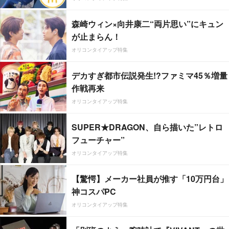
森崎ウィン×向井康二“両片思い”にキュン
が止まらん！
オリコンタイアップ特集
デカすぎ都市伝説発生!?ファミマ45％増量
作戦再来
オリコンタイアップ特集
SUPER★DRAGON、自ら描いた”レトロ
フューチャー”
オリコンタイアップ特集
【驚愕】メーカー社員が推す「10万円台」
神コスパPC
オリコンタイアップ特集