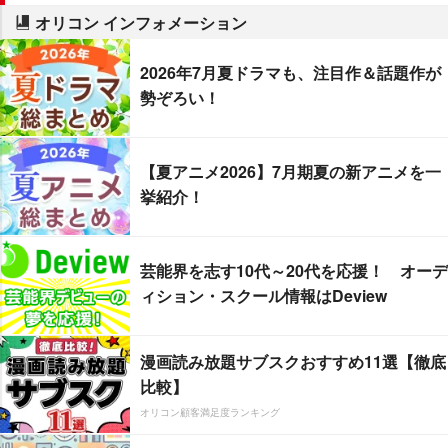
オリコン インフォメーション
2026年7月夏ドラマも、注目作＆話題作が
勢ぞろい！
【夏アニメ2026】7月期夏の新アニメを一
挙紹介！
芸能界を志す10代～20代を応援！ オーデ
ィション・スクール情報はDeview
漫画読み放題サブスクおすすめ11選【徹底
比較】
オリコン顧客満足度ランキング