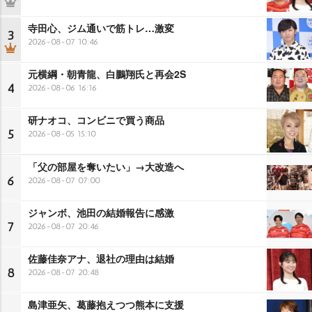
寺田心、ジム通いで筋トレ…激変
3
2026-08-07 10:46
元横綱・朝青龍、白鵬翔氏と再会2S
4
2026-08-06 16:16
研ナオコ、コンビニで買う商品
5
2026-08-05 15:10
「父の部屋を奪いたい」→大改造へ
6
2026-08-07 07:00
ジャンボ、池田の結婚報告に感激
7
2026-08-07 20:46
佐藤佳奈アナ、退社の理由は結婚
8
2026-08-07 20:48
島津亜矢、葛藤抱えつつ熊本に支援