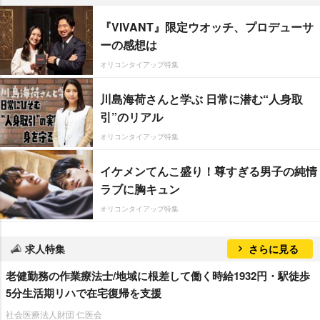
『VIVANT』限定ウオッチ、プロデューサ
ーの感想は
オリコンタイアップ特集
川島海荷さんと学ぶ 日常に潜む“人身取
引”のリアル
オリコンタイアップ特集
イケメンてんこ盛り！尊すぎる男子の純情
ラブに胸キュン
オリコンタイアップ特集
求人特集
さらに見る
老健勤務の作業療法士/地域に根差して働く時給1932円・駅徒歩
5分生活期リハで在宅復帰を支援
社会医療法人財団 仁医会