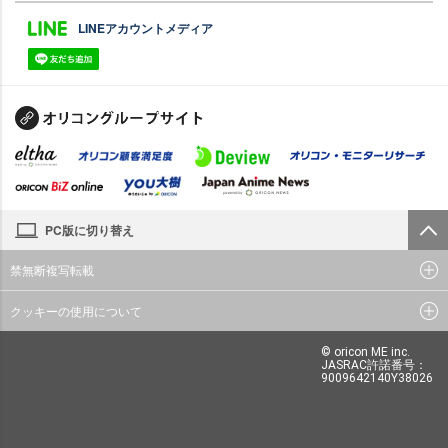
LINEアカウントメディア
PC版に切り替え
禁無断複写転載
クッキーの使用について
© oricon ME inc.
JASRAC許諾番号：
9009642140Y38026