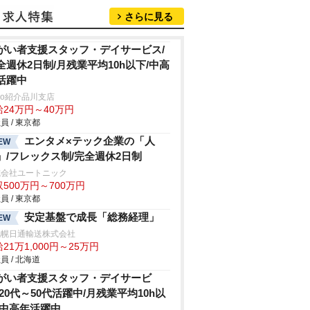
さらに見る
がい者支援スタッフ・デイサービス/
全週休2日制/月残業平均10h以下/中高
活躍中
trio紹介品川支店
給24万円～40万円
員 / 東京都
エンタメ×テック企業の「人
EW
」/フレックス制/完全週休2日制
式会社ユートニック
500万円～700万円
員 / 東京都
安定基盤で成長「総務経理」
EW
札幌日通輸送株式会社
21万1,000円～25万円
員 / 北海道
がい者支援スタッフ・デイサービ
/20代～50代活躍中/月残業平均10h以
/中高年活躍中