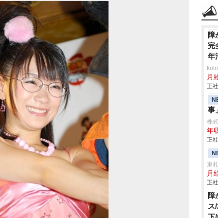
障
完
年
ko
月
正社
N
事
株
年収
正社
N
東
月給
正社
障
ス
下