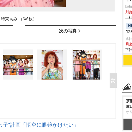
ko
月
正社
時東ぁみ （6/6枚）
N
次の写真
1
旭
月
正社
茶
違
オ
っ子”計画「悟空に眼鏡かけたい」