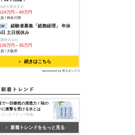
trio紹介横浜支店
給24万円～40万円
員 / 神奈川県
経験者募集「総務経理」 年休
EW
25日 土日祝休み
技建株式会社
給26万円～35万円
員 / 大阪府
続きはこちら
sponsored by 求人ボックス
葉で一目瞭然の浸透力！味の
いに衝撃を受ける水とは
リコンタイアップ特集
新着トレンドをもっと見る