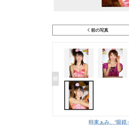
前の写真
時東ぁみ、“眼鏡