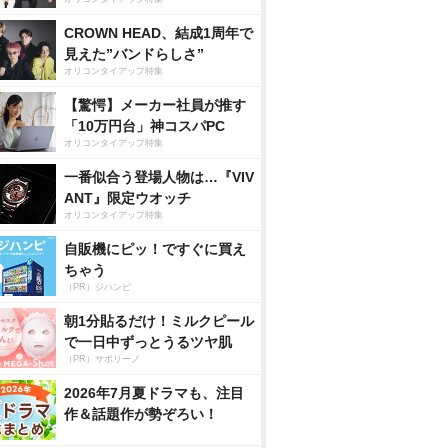
CROWN HEAD、結成1周年で
見えた”バンドらしさ”
オリコンタイアップ特集
【驚愕】メーカー社員が推す
「10万円台」神コスパPC
オリコンタイアップ特集
一番似合う登場人物は…『VIV
ANT』限定ウオッチ
オリコンタイアップ特集
自販機にピッ！ですぐに買え
ちゃう
（PR）ジハンピ
朝1分貼るだけ！ミルクピール
で一日中ずっとうるツヤ肌
（PR）サボリーノ
2026年7月夏ドラマも、注目
作＆話題作が勢ぞろい！