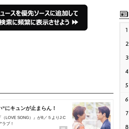
1
2
3
4
5
6
い”にキュンが止まらん！
7
OVE SONG）』が8／５よりJ:C
アラブ！
8