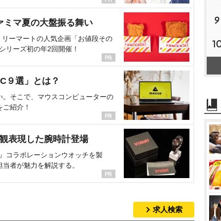
9
ァミマ夏の大盤振る舞い
ミリーマートの人気企画「お値段その
1
、シリーズ初の年2回開催！
C９選」とは？
い。そこで、マウスコンピューターの
をご紹介！
界観表現した腕時計登場
NT』コラボレーションウオッチを製
担当者が魅力を解説する。
求人検索