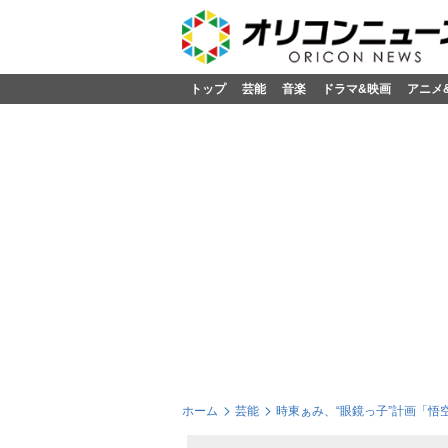
トップ
芸能
音楽
ドラマ&映画
アニメ
ホーム
芸能
時東ぁみ、“眼鏡っ子”計画「悟