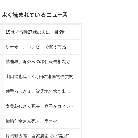
15歳で当時27歳の夫に一目惚れ
研ナオコ、コンビニで買う商品
芸能界、海外への移住報告相次ぐ
山口達也氏 3.4万円の湘南物件契約
井手らっきょ、被災地で炊き出し
寿美花代さん死去 息子がコメント
梅崎伸幸さん死去、享年44
片岡鶴太郎、自家農園での“発見”