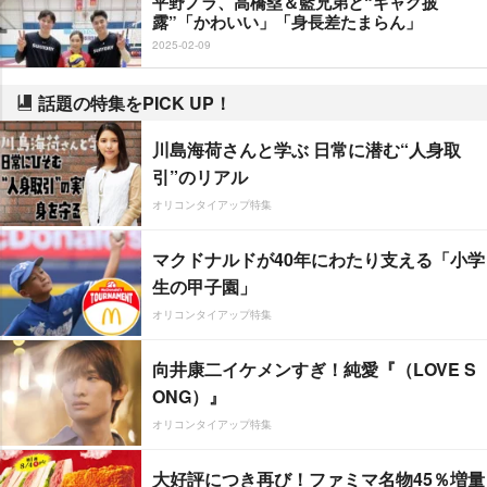
平野ノラ、高橋塁＆藍兄弟と“ギャグ披
露”「かわいい」「身長差たまらん」
2025-02-09
話題の特集をPICK UP！
川島海荷さんと学ぶ 日常に潜む“人身取
引”のリアル
オリコンタイアップ特集
マクドナルドが40年にわたり支える「小学
生の甲子園」
オリコンタイアップ特集
向井康二イケメンすぎ！純愛『（LOVE S
ONG）』
オリコンタイアップ特集
大好評につき再び！ファミマ名物45％増量