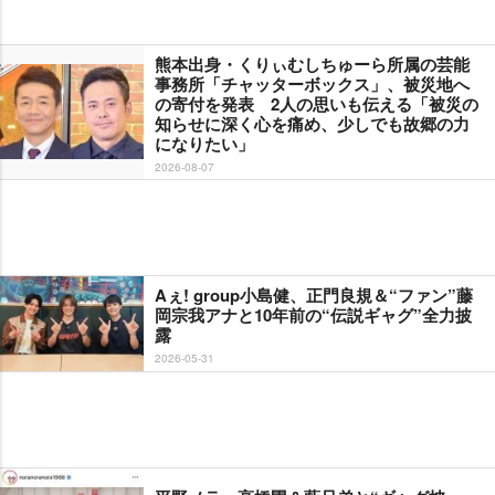
熊本出身・くりぃむしちゅーら所属の芸能
事務所「チャッターボックス」、被災地へ
の寄付を発表 2人の思いも伝える「被災の
知らせに深く心を痛め、少しでも故郷の力
になりたい」
2026-08-07
Aぇ! group小島健、正門良規＆“ファン”藤
岡宗我アナと10年前の“伝説ギャグ”全力披
露
2026-05-31