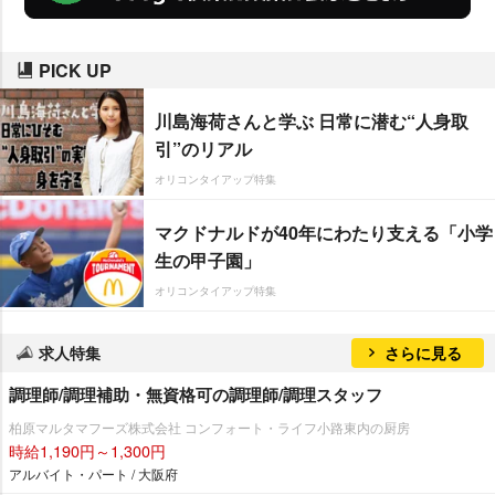
PICK UP
川島海荷さんと学ぶ 日常に潜む“人身取
引”のリアル
オリコンタイアップ特集
マクドナルドが40年にわたり支える「小学
生の甲子園」
オリコンタイアップ特集
求人特集
さらに見る
調理師/調理補助・無資格可の調理師/調理スタッフ
柏原マルタマフーズ株式会社 コンフォート・ライフ小路東内の厨房
時給1,190円～1,300円
アルバイト・パート / 大阪府