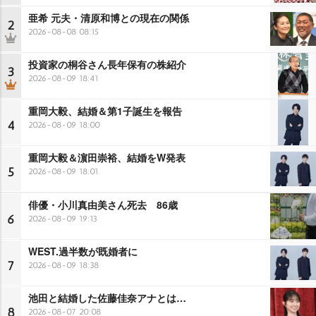
亜希 元夫・清原和博との現在の関係
2
2026-08-08 08:15
投資家の桐谷さん長年保有の株紹介
3
2026-08-09 18:41
重岡大毅、結婚＆第1子誕生を報告
4
2026-08-09 18:00
重岡大毅＆濵田崇裕、結婚をW発表
5
2026-08-09 18:01
俳優・小川真由美さん死去 86歳
6
2026-08-09 19:13
WEST.過半数が既婚者に
7
2026-08-09 18:38
池田と結婚した佐藤佳奈アナとは…
8
2026-08-07 20:08