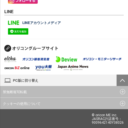
LINE
LINEアカウントメディア
PC版に切り替え
禁無断複写転載
クッキーの使用について
© oricon ME inc.
JASRAC許諾番号：
9009642140Y38026