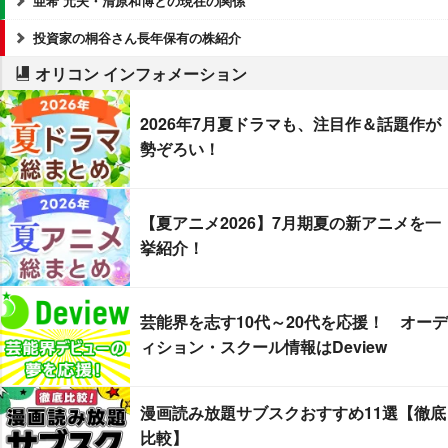
亜希 元夫・清原和博との現在の関係
投資家の桐谷さん長年保有の株紹介
オリコン インフォメーション
2026年7月夏ドラマも、注目作＆話題作が
勢ぞろい！
【夏アニメ2026】7月期夏の新アニメを一
挙紹介！
芸能界を志す10代～20代を応援！ オーデ
ィション・スクール情報はDeview
漫画読み放題サブスクおすすめ11選【徹底
比較】