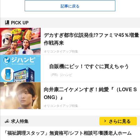
記事に戻る
PICK UP
デカすぎ都市伝説発生!?ファミマ45％増量
作戦再来
オリコンタイアップ特集
自販機にピッ！ですぐに買えちゃう
（PR）ジハンピ
向井康二イケメンすぎ！純愛『（LOVE S
ONG）』
オリコンタイアップ特集
求人特集
さらに見る
「福祉調理スタッフ」無資格可/シフト相談可/養護老人ホーム