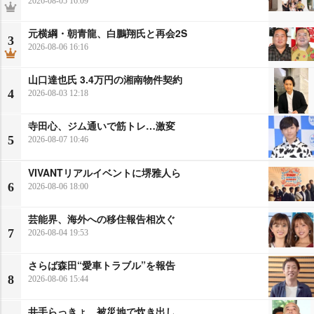
2026-08-05 16:09
元横綱・朝青龍、白鵬翔氏と再会2S
3
2026-08-06 16:16
山口達也氏 3.4万円の湘南物件契約
4
2026-08-03 12:18
寺田心、ジム通いで筋トレ…激変
5
2026-08-07 10:46
VIVANTリアルイベントに堺雅人ら
6
2026-08-06 18:00
芸能界、海外への移住報告相次ぐ
7
2026-08-04 19:53
さらば森田“愛車トラブル”を報告
8
2026-08-06 15:44
井手らっきょ、被災地で炊き出し