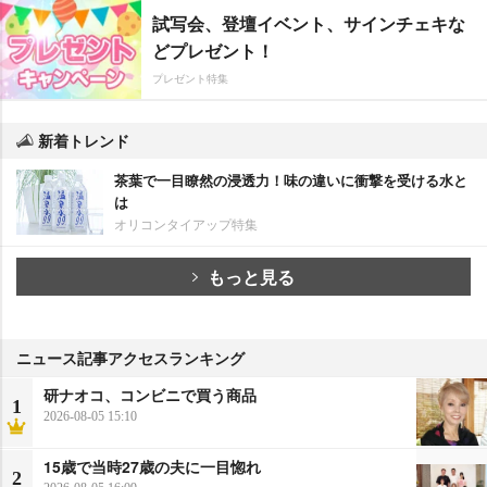
試写会、登壇イベント、サインチェキな
どプレゼント！
プレゼント特集
新着トレンド
茶葉で一目瞭然の浸透力！味の違いに衝撃を受ける水と
は
オリコンタイアップ特集
もっと見る
ニュース記事アクセスランキング
研ナオコ、コンビニで買う商品
1
2026-08-05 15:10
15歳で当時27歳の夫に一目惚れ
2