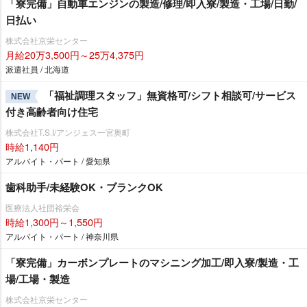
「寮完備」自動車エンジンの製造/修理/即入寮/製造・工場/日勤/
日払い
株式会社京栄センター
月給20万3,500円～25万4,375円
派遣社員 / 北海道
「福祉調理スタッフ」無資格可/シフト相談可/サービス
NEW
付き高齢者向け住宅
株式会社T.S.I/アンジェス一宮奥町
時給1,140円
アルバイト・パート / 愛知県
歯科助手/未経験OK・ブランクOK
医療法人社団裕栄会
時給1,300円～1,550円
アルバイト・パート / 神奈川県
「寮完備」カーボンプレートのマシニング加工/即入寮/製造・工
場/工場・製造
株式会社京栄センター