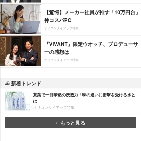
【驚愕】メーカー社員が推す「10万円台」
神コスパPC
オリコンタイアップ特集
『VIVANT』限定ウオッチ、プロデューサ
ーの感想は
オリコンタイアップ特集
新着トレンド
茶葉で一目瞭然の浸透力！味の違いに衝撃を受ける水と
は
オリコンタイアップ特集
もっと見る