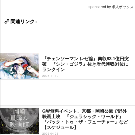
sponsored by 求人ボックス
関連リンク+
『チェンソーマン レゼ篇』興収83.1億円突
破 『シン・ゴジラ』抜き歴代興収81位に
ランクイン
2025-11-10
GW無料イベント、京都・岡崎公園で野外
映画上映 『ジュラシック・ワールド』
『バック・トゥ・ザ・フューチャー』など
【スケジュール】
2026-04-28