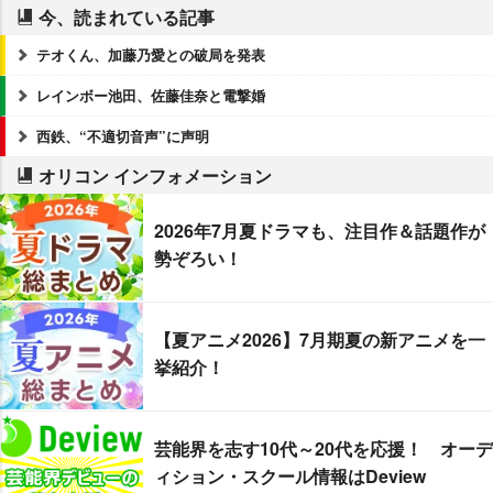
今、読まれている記事
テオくん、加藤乃愛との破局を発表
レインボー池田、佐藤佳奈と電撃婚
西鉄、“不適切音声”に声明
オリコン インフォメーション
2026年7月夏ドラマも、注目作＆話題作が
勢ぞろい！
【夏アニメ2026】7月期夏の新アニメを一
挙紹介！
芸能界を志す10代～20代を応援！ オーデ
ィション・スクール情報はDeview