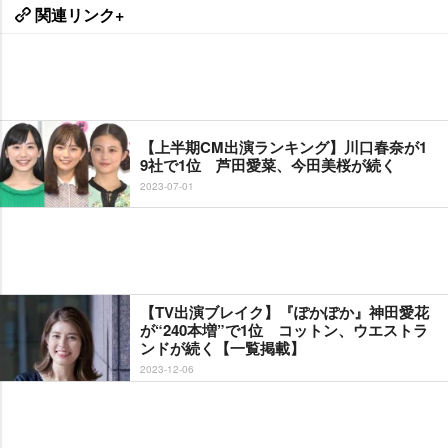
関連リンク+
【上半期CM出演ランキング】川口春奈が1
9社で1位 芦田愛菜、今田美桜が続く
2023-07-01
【TV出演ブレイク】『ぽかぽか』神田愛花
が“240本増”で1位 コットン、ウエストラ
ンドが続く【一覧掲載】
2023-12-06