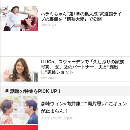
ハラミちゃん“第1章の集大成”武道館ライ
ブの裏側を『情熱大陸』で公開
2022-01-21
LiLiCo、スウェーデンで「久しぶりの家族
写真」 父、父のパートナー、夫と“顔出
し”家族ショット
2025-08-10
話題の特集をPICK UP！
森崎ウィン×向井康二“両片思い”にキュン
が止まらん！
オリコンタイアップ特集