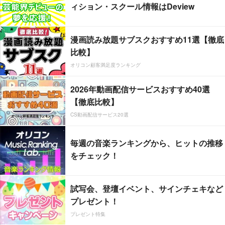
ィション・スクール情報はDeview
漫画読み放題サブスクおすすめ11選【徹底
比較】
オリコン顧客満足度ランキング
2026年動画配信サービスおすすめ40選
【徹底比較】
CS動画配信サービス20選
毎週の音楽ランキングから、ヒットの推移
をチェック！
試写会、登壇イベント、サインチェキなど
プレゼント！
プレゼント特集