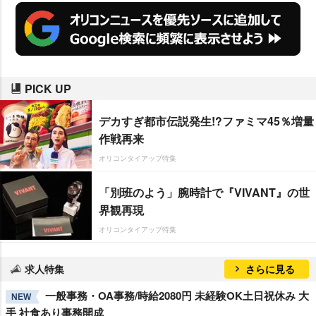
PICK UP
デカすぎ都市伝説発生!?ファミマ45％増量
作戦再来
オリコンタイアップ特集
「別班のよう」腕時計で『VIVANT』の世
界観再現
オリコンタイアップ特集
求人特集
さらに見る
一般事務・OA事務/時給2080円 未経験OK土日祝休み 大
NEW
手 社食あり事務開成