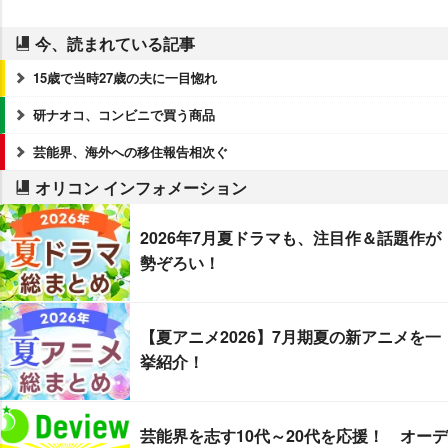
今、読まれている記事
15歳で当時27歳の夫に一目惚れ
研ナオコ、コンビニで買う商品
芸能界、海外への移住報告相次ぐ
オリコン インフォメーション
2026年7月夏ドラマも、注目作＆話題作が
勢ぞろい！
【夏アニメ2026】7月期夏の新アニメを一
挙紹介！
芸能界を志す10代～20代を応援！ オーデ