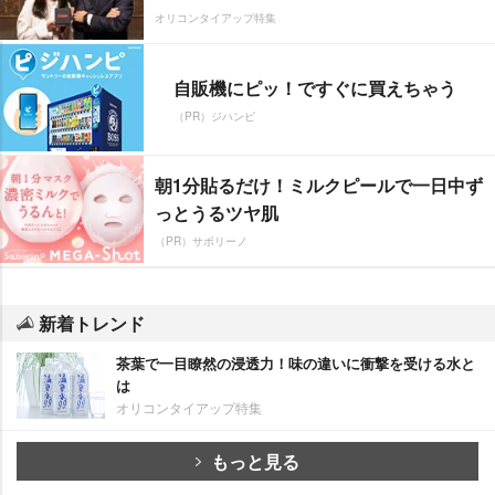
オリコンタイアップ特集
自販機にピッ！ですぐに買えちゃう
（PR）ジハンピ
朝1分貼るだけ！ミルクピールで一日中ず
っとうるツヤ肌
（PR）サボリーノ
新着トレンド
茶葉で一目瞭然の浸透力！味の違いに衝撃を受ける水と
は
オリコンタイアップ特集
もっと見る