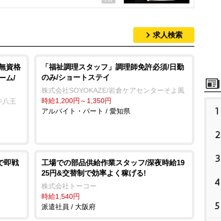
求人検索
/無資格
「福祉調理スタッフ」調理師免許必須/日勤
のみ/ショートステイ
ーム/
株式会社SOYOKAZE/岩倉ケアセンターそよ風
時給1,200円～1,350円
ジ八王
1
アルバイト・パート / 愛知県
2
3
で即戦
工場での部品供給作業スタッフ/深夜時給19
25円&交替制で効率よく稼げる!
4
株式会社トーコー
時給1,540円
5
派遣社員 / 大阪府