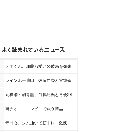
テオくん、加藤乃愛との破局を発表
レインボー池田、佐藤佳奈と電撃婚
元横綱・朝青龍、白鵬翔氏と再会2S
研ナオコ、コンビニで買う商品
寺田心、ジム通いで筋トレ…激変