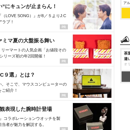
アル
い”にキュンが止まらん！
OVE SONG）』が8／５よりJ:C
アラブ！
ァミマ夏の大盤振る舞い
ミリーマートの人気企画「お値段その
茶
、シリーズ初の年2回開催！
違
オ
C９選」とは？
い。そこで、マウスコンピューターの
をご紹介！
界観表現した腕時計登場
NT』コラボレーションウオッチを製
担当者が魅力を解説する。