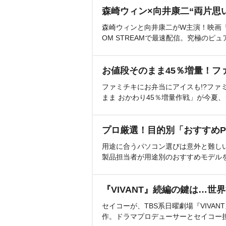
森崎ウィン×向井康二“両片思
森崎ウィンと向井康二がW主演！映画『（L
OM STREAMで最速配信。究極のピュ
お値段そのまま45％増量！フ
ファミチキにお弁当にアイスも!?ファ
まま おかわり45％増量作戦」が今夏
プロ厳選！目的別「おすすめP
用途に合うパソコン選びは意外と難し
製品担当者が用途別のおすすめモデル
『VIVANT』続編の鍵は…世
セイコーが、TBS系日曜劇場『VIVA
作。ドラマプロデューサーとセイコー