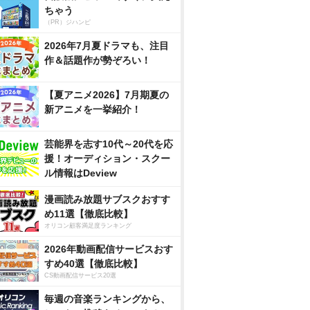
ちゃう
（PR）ジハンピ
2026年7月夏ドラマも、注目
作＆話題作が勢ぞろい！
【夏アニメ2026】7月期夏の
新アニメを一挙紹介！
芸能界を志す10代～20代を応
援！オーディション・スクー
ル情報はDeview
漫画読み放題サブスクおすす
め11選【徹底比較】
オリコン顧客満足度ランキング
2026年動画配信サービスおす
すめ40選【徹底比較】
CS動画配信サービス20選
毎週の音楽ランキングから、