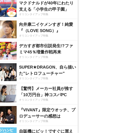
マクドナルドが40年にわたり
支える「小学生の甲子園」
オリコンタイアップ特集
向井康二イケメンすぎ！純愛
『（LOVE SONG）』
オリコンタイアップ特集
デカすぎ都市伝説発生!?ファ
ミマ45％増量作戦再来
オリコンタイアップ特集
SUPER★DRAGON、自ら描い
た”レトロフューチャー”
オリコンタイアップ特集
【驚愕】メーカー社員が推す
「10万円台」神コスパPC
オリコンタイアップ特集
『VIVANT』限定ウオッチ、プ
ロデューサーの感想は
オリコンタイアップ特集
自販機にピッ！ですぐに買え