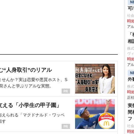
N
可
社
時給
アル
「
相
株
ヴ
時給
アル
む“人身取引”のリアル
N
外観
ませんか？実は恋愛や悪質ホスト、S
海荷さんと学ぶリアルな実態。
株
時給
正社
支える「小学生の甲子園」
実
間
与えられる「マクドナルド・ワッペ
フ
指す
社会
時給