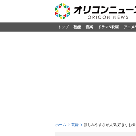
トップ
芸能
音楽
ドラマ&映画
アニメ
ホーム
芸能
親しみやすさが人気!好きなお