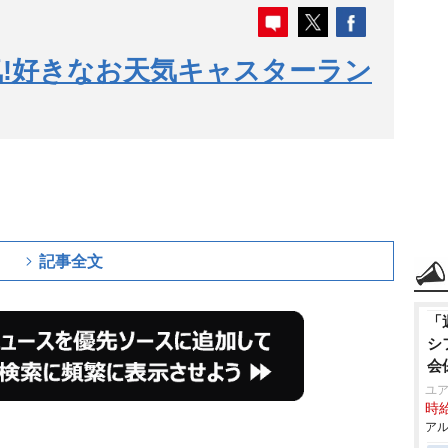
!好きなお天気キャスターラン
記事全文
「
シ
会
ユア
時給
アル