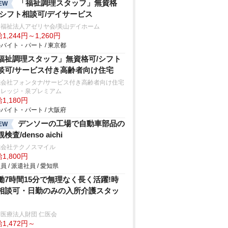
「福祉調理スタッフ」無資格
EW
/シフト相談可/デイサービス
会福祉法人アゼリヤ会/美山デイホーム
1,244円～1,260円
バイト・パート / 東京都
福祉調理スタッフ」無資格可/シフト
談可/サービス付き高齢者向け住宅
式会社フォンタナ/サービス付き高齢者向け住宅
ィレッジ・泉プレミアム
1,180円
バイト・パート / 大阪府
デンソーの工場で自動車部品の
EW
検査/denso aichi
式会社テクノスマイル
1,800円
員 / 派遣社員 / 愛知県
働7時間15分で無理なく長く活躍!時
相談可・日勤のみの入所介護スタッ
医療法人財団 仁医会
1,472円～