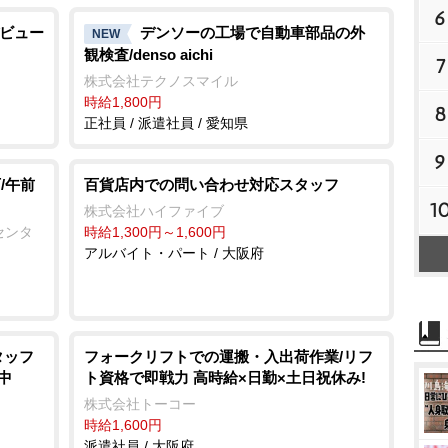
6
デビュー
デンソーの工場で自動車部品の外
NEW
観検査/denso aichi
7
株式会社テクノスマイル
時給1,800円
8
正社員 / 派遣社員 / 愛知県
9
/午前
百貨店内での問い合わせ対応スタッフ
1
株式会社ハイファイブ
センタ
時給1,300円～1,600円
アルバイト・パート / 大阪府
タッフ
フォークリフトでの運搬・入出荷作業/リフ
中
ト資格で即戦力 高時給×日勤×土日祝休み!
株式会社トーコー
時給1,600円
派遣社員 / 大阪府