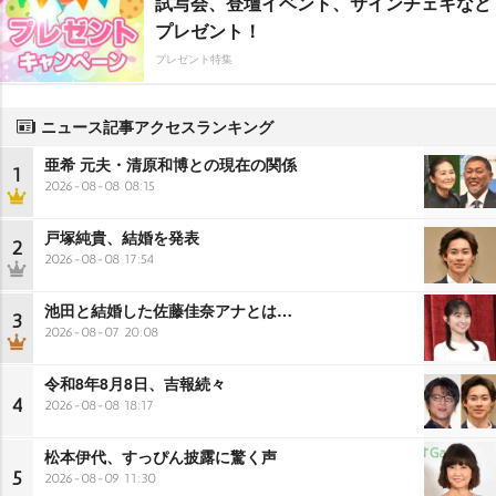
試写会、登壇イベント、サインチェキなど
プレゼント！
プレゼント特集
ニュース記事アクセスランキング
亜希 元夫・清原和博との現在の関係
1
2026-08-08 08:15
戸塚純貴、結婚を発表
2
2026-08-08 17:54
池田と結婚した佐藤佳奈アナとは…
3
2026-08-07 20:08
令和8年8月8日、吉報続々
4
2026-08-08 18:17
松本伊代、すっぴん披露に驚く声
5
2026-08-09 11:30