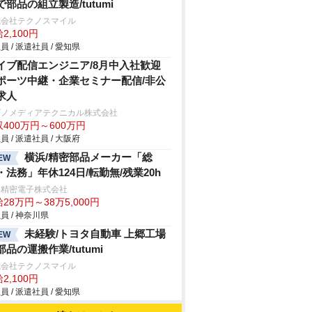
で部品の組立製造/tutumi
式会社テクノスマイル
2,100円
員 / 派遣社員 / 愛知県
イブ配信エンジニア/8月中入社歓迎
ポーツ中継・企業セミナー配信/非公
求人
ビノメディアテクニカル株式会社
400万円～600万円
員 / 派遣社員 / 大阪府
横浜/精密部品メーカー「総
EW
・法務」年休124日/転勤無/残業20h
本精密電子株式会社
28万円～38万5,000円
員 / 神奈川県
未経験/トヨタ自動車 上郷工場
EW
部品の運搬作業/tutumi
式会社テクノスマイル
2,100円
員 / 派遣社員 / 愛知県