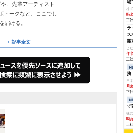
場
ブや、先輩アーティスト
株
ボトークなど、ここでし
時給
正社
間を届ける。
ラ
ス
開
記事全文
ヒ
年収
正社
N
務
日
月給
正社
N
で
株
時給
正社