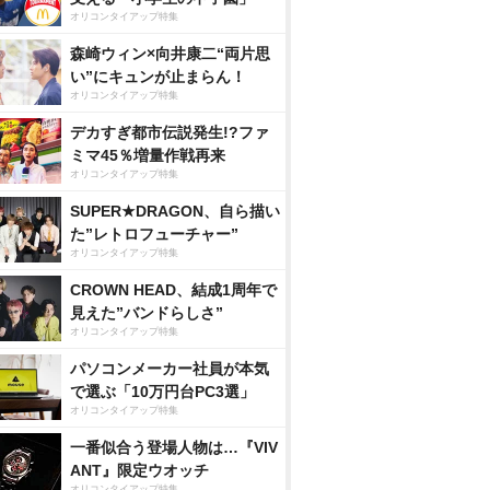
オリコンタイアップ特集
森崎ウィン×向井康二“両片思
い”にキュンが止まらん！
オリコンタイアップ特集
デカすぎ都市伝説発生!?ファ
ミマ45％増量作戦再来
オリコンタイアップ特集
SUPER★DRAGON、自ら描い
た”レトロフューチャー”
オリコンタイアップ特集
CROWN HEAD、結成1周年で
見えた”バンドらしさ”
オリコンタイアップ特集
パソコンメーカー社員が本気
で選ぶ「10万円台PC3選」
オリコンタイアップ特集
一番似合う登場人物は…『VIV
ANT』限定ウオッチ
オリコンタイアップ特集