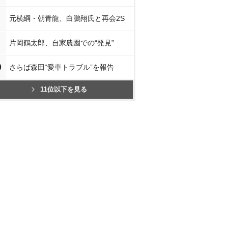
元横綱・朝青龍、白鵬翔氏と再会2S
片岡鶴太郎、自家農園での“発見”
0
さらば森田“愛車トラブル”を報告
11位以下を見る