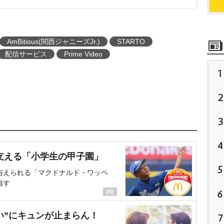
AmBitious(関西ジャニーズJr.)
STARTO
配信サービス
Prime Video
1
2
3
4
支える「小学生の甲子園」
5
与えられる「マクドナルド・ワッペ
指す
6
い”にキュンが止まらん！
7