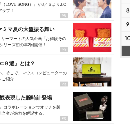
OVE SONG）』が8／５よりJ:C
8
アラブ！
9
ァミマ夏の大盤振る舞い
1
ミリーマートの人気企画「お値段その
、シリーズ初の年2回開催！
C９選」とは？
い。そこで、マウスコンピューターの
をご紹介！
界観表現した腕時計登場
NT』コラボレーションウオッチを製
担当者が魅力を解説する。