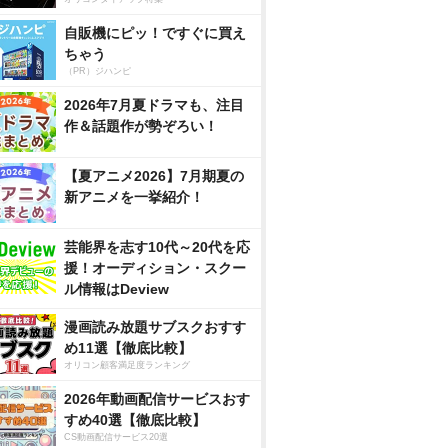
自販機にピッ！ですぐに買え
ちゃう
（PR）ジハンピ
2026年7月夏ドラマも、注目
作＆話題作が勢ぞろい！
【夏アニメ2026】7月期夏の
新アニメを一挙紹介！
芸能界を志す10代～20代を応
援！オーディション・スクー
ル情報はDeview
漫画読み放題サブスクおすす
め11選【徹底比較】
オリコン顧客満足度ランキング
2026年動画配信サービスおす
すめ40選【徹底比較】
CS動画配信サービス20選