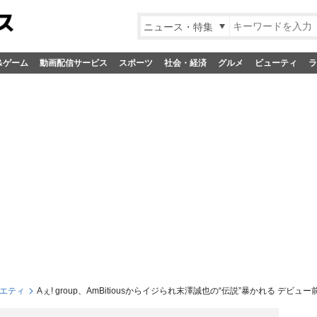
ニュース・特集
&ゲーム
動画配信サービス
スポーツ
社会・経済
グルメ
ビューティ
ラ
エティ
Aぇ! group、AmBitiousからイジられ末澤誠也の“伝説”暴かれる デ