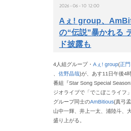
2026-06-10 12:00
Aぇ! group、Am
の“伝説”暴かれる
ド披露も
4人組グループ・
Aぇ! group
(
正門
、
佐野晶哉
)が、あす11日午後4時配
番組『Star Song Special S
ジオライブで「でこぼこライフ
グループ同士の
AmBitious
(真弓
山中一輝、井上一太、浦陸斗、大
盛り上がる。