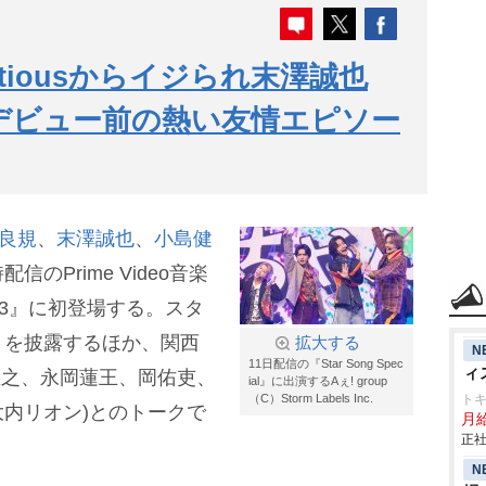
Bitiousからイジられ末澤誠也
 デビュー前の熱い友情エピソー
良規
、
末澤誠也
、
小島健
信のPrime Video音楽
eason3』に初登場する。スタ
」を披露するほか、関西
拡大する
N
11日配信の『Star Song Spec
ィ
孟之、永岡蓮王、岡佑吏、
ial』に出演するAぇ! group
（C）Storm Labels Inc.
ト
内リオン)とのトークで
月
正社
N