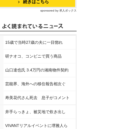
続きはこちら
sponsored by 求人ボックス
15歳で当時27歳の夫に一目惚れ
研ナオコ、コンビニで買う商品
山口達也氏 3.4万円の湘南物件契約
芸能界、海外への移住報告相次ぐ
寿美花代さん死去 息子がコメント
井手らっきょ、被災地で炊き出し
VIVANTリアルイベントに堺雅人ら