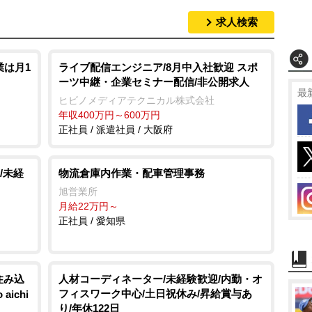
求人検索
業は月1
ライブ配信エンジニア/8月中入社歓迎 スポ
ーツ中継・企業セミナー配信/非公開求人
最
ヒビノメディアテクニカル株式会社
年収400万円～600万円
正社員 / 派遣社員 / 大阪府
/未経
物流倉庫内作業・配車管理事務
旭営業所
月給22万円～
正社員 / 愛知県
住み込
人材コーディネーター/未経験歓迎/内勤・オ
フィスワーク中心/土日祝休み/昇給賞与あ
ichi
り/年休122日