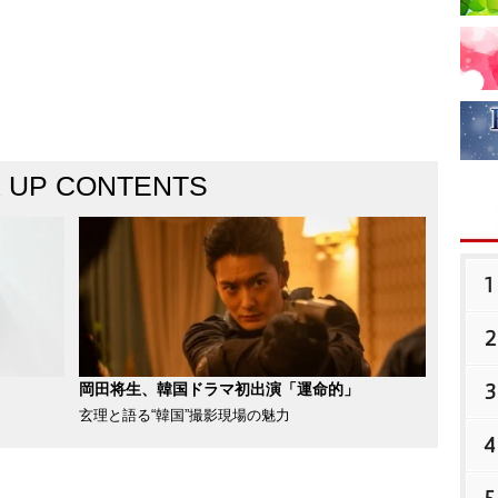
K UP CONTENTS
1
2
3
岡田将生、韓国ドラマ初出演「運命的」
玄理と語る“韓国”撮影現場の魅力
4
5