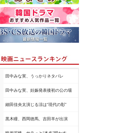
田中みな実、うっかりネタバレ
田中みな実、妊娠発表後初の公の場
細田佳央太演じる涼は“現代の彰”
黒木瞳、西岡徳馬、吉田羊が出演
映画泥棒、サラっと“本名”明かす