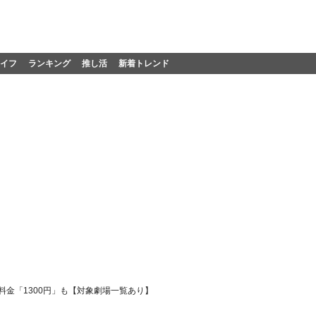
イフ
ランキング
推し活
新着トレンド
料金「1300円」も【対象劇場一覧あり】