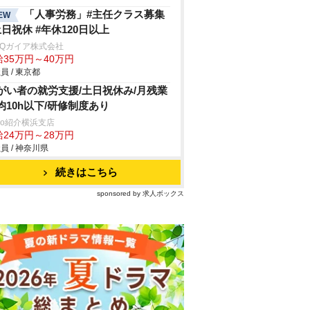
「人事労務」#主任クラス募集
EW
土日祝休 #年休120日以上
arQガイア株式会社
給35万円～40万円
員 / 東京都
がい者の就労支援/土日祝休み/月残業
均10h以下/研修制度あり
trio紹介横浜支店
給24万円～28万円
員 / 神奈川県
続きはこちら
sponsored by 求人ボックス