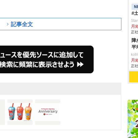
N
#
St
記事全文
月
正社
障
平
ko
月
正社