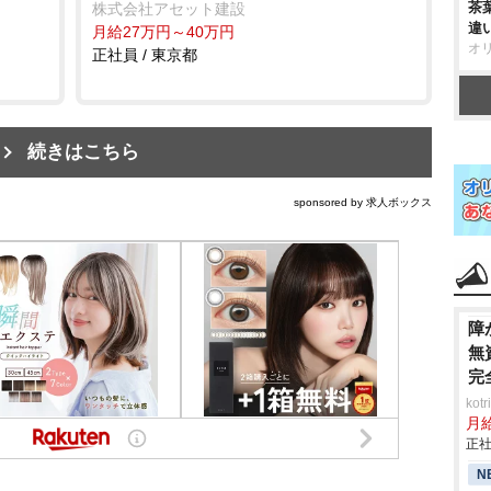
茶
株式会社アセット建設
違
月給27万円～40万円
オ
正社員 / 東京都
続きはこちら
sponsored by 求人ボックス
障
無
完
ko
月
正社
N