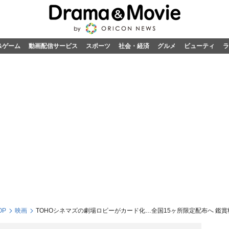
&ゲーム
動画配信サービス
スポーツ
社会・経済
グルメ
ビューティ
ラ
OP
映画
TOHOシネマズの劇場ロビーがカード化…全国15ヶ所限定配布へ 鑑賞