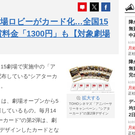
劇場ロビーがカード化…全国15
障
無
料金「1300円」も【対象劇場
中
ko
月
正社
障
る15劇場で実施中の「ア
無
完
布している“シアターカ
ko
た。
月
正社
拡大する
は、劇場オープンから5
デ
TOHOシネマズ「アニバーサ
均
リーキャンペーン」“シアタ
しているもの。毎月14
ーカード”の第2弾デザイン
2
ーカード”の第2弾は、劇
ko
月
をデザインしたカードとな
正社