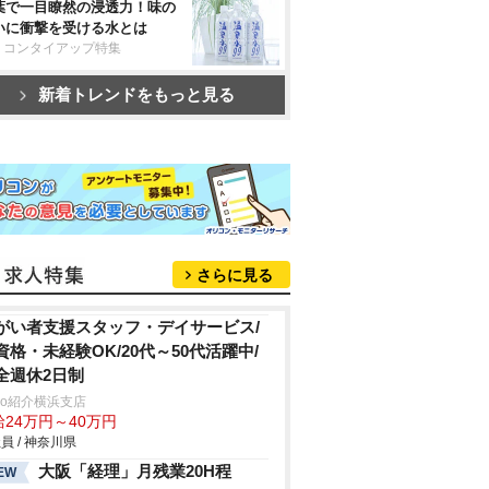
葉で一目瞭然の浸透力！味の
いに衝撃を受ける水とは
リコンタイアップ特集
新着トレンドをもっと見る
さらに見る
がい者支援スタッフ・デイサービス/
資格・未経験OK/20代～50代活躍中/
全週休2日制
trio紹介横浜支店
給24万円～40万円
員 / 神奈川県
大阪「経理」月残業20H程
EW