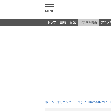
トップ
芸能
音楽
ドラマ&映画
アニメ
ホーム（オリコンニュース）
Drama&Movie T