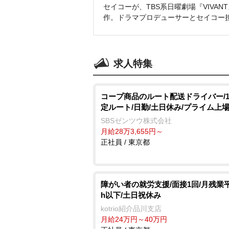
セイコーが、TBS系日曜劇場『VIVA
作。ドラマプロデューサーとセイコー
求人特集
コープ商品のルート配送ドライバー/1.5
定ルート/日勤/土日休み/プライム上
SBSゼンツウ株式会社
月給28万3,655円～
正社員 / 東京都
障がい者の就労支援/面接1回/月残業平
h以下/土日祝休み
kotrio紹介品川支店
月給24万円～40万円