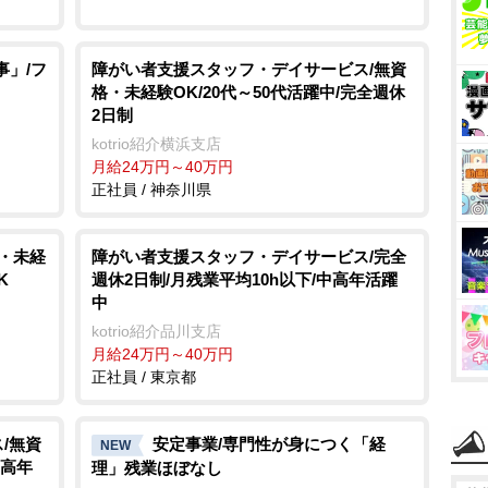
事」/フ
障がい者支援スタッフ・デイサービス/無資
格・未経験OK/20代～50代活躍中/完全週休
2日制
kotrio紹介横浜支店
月給24万円～40万円
正社員 / 神奈川県
格・未経
障がい者支援スタッフ・デイサービス/完全
K
週休2日制/月残業平均10h以下/中高年活躍
中
kotrio紹介品川支店
月給24万円～40万円
正社員 / 東京都
/無資
安定事業/専門性が身につく「経
NEW
中高年
理」残業ほぼなし