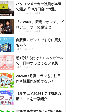
パソコンメーカー社員が本気
で選ぶ「10万円台PC3選」
オリコンタイアップ特集
『VIVANT』限定ウオッチ、プ
ロデューサーの感想は
オリコンタイアップ特集
自販機にピッ！ですぐに買え
ちゃう
（PR）ジハンピ
朝1分貼るだけ！ミルクピール
で一日中ずっとうるツヤ肌
（PR）サボリーノ
2026年7月夏ドラマも、注目
作＆話題作が勢ぞろい！
【夏アニメ2026】7月期夏の
新アニメを一挙紹介！
芸能界を志す10代～20代を応