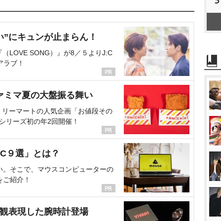
い”にキュンが止まらん！
OVE SONG）』が8／５よりJ:C
アラブ！
ァミマ夏の大盤振る舞い
ミリーマートの人気企画「お値段その
、シリーズ初の年2回開催！
C９選」とは？
い。そこで、マウスコンピューターの
をご紹介！
界観表現した腕時計登場