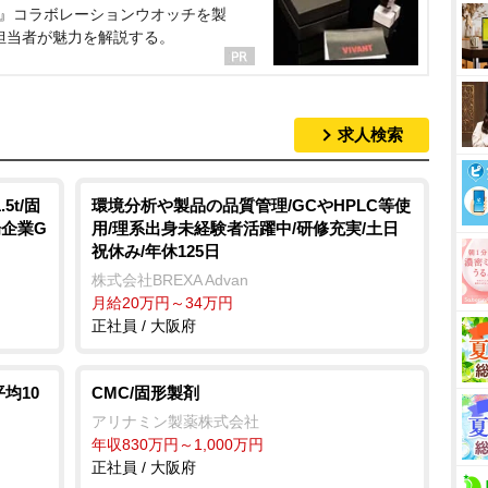
NT』コラボレーションウオッチを製
担当者が魅力を解説する。
求人検索
t/固
環境分析や製品の品質管理/GCやHPLC等使
場企業G
用/理系出身未経験者活躍中/研修充実/土日
祝休み/年休125日
株式会社BREXA Advan
月給20万円～34万円
正社員 / 大阪府
均10
CMC/固形製剤
アリナミン製薬株式会社
年収830万円～1,000万円
正社員 / 大阪府