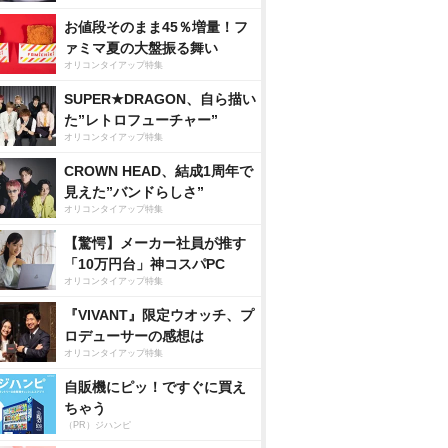
お値段そのまま45％増量！フ
ァミマ夏の大盤振る舞い
オリコンタイアップ特集
SUPER★DRAGON、自ら描い
た”レトロフューチャー”
オリコンタイアップ特集
CROWN HEAD、結成1周年で
見えた”バンドらしさ”
オリコンタイアップ特集
【驚愕】メーカー社員が推す
「10万円台」神コスパPC
オリコンタイアップ特集
『VIVANT』限定ウオッチ、プ
ロデューサーの感想は
オリコンタイアップ特集
自販機にピッ！ですぐに買え
ちゃう
（PR）ジハンピ