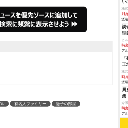
い
株
月給
派遣
調
理
ヒ
時給
アル
「
工
株
時給
派遣
厨
集
介
デル
有名人ファミリー
徹子の部屋
時給
アル