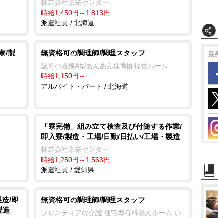
株式会社京栄センター
時給1,450円～1,813円
派遣社員 / 北海道
寮/製
無資格可の調理師/調理スタッフ
最
認可小規模A型あんあん保育園福住ルーム
時給1,150円～
アルバイト・パート / 北海道
「寮完備」組み立て検査及び付随する作業/
即入寮/製造・工場/日勤/日払い/工場・製造
株式会社京栄センター
時給1,250円～1,563円
派遣社員 / 愛知県
造/即
無資格可の調理師/調理スタッフ
製造
フロンティアの介護 住宅型有料老人ホーム い