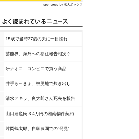
sponsored by 求人ボックス
15歳で当時27歳の夫に一目惚れ
芸能界、海外への移住報告相次ぐ
研ナオコ、コンビニで買う商品
井手らっきょ、被災地で炊き出し
清水アキラ、良太郎さん死去を報告
山口達也氏 3.4万円の湘南物件契約
片岡鶴太郎、自家農園での“発見”