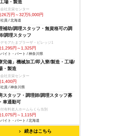
/工場・製造
式会社京栄センター
26万円～32万5,000円
社員 / 北海道
理補助/調理スタッフ・無資格可の調
師/調理スタッフ
ルデモアたまプラーザ・ビレッジ1
1,295円～1,325円
バイト・パート / 神奈川県
寮完備」機械加工/即入寮/製造・工場/
場・製造
式会社京栄センター
1,400円
社員 / 神奈川県
房スタッフ・調理師/調理スタッフ募
・車通勤可
護付有料老人ホームらくら当別
1,075円～1,115円
バイト・パート / 北海道
続きはこちら