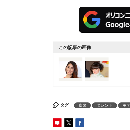
この記事の画像
タグ
森泉
タレント
モ