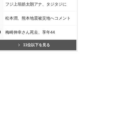
フジ上垣皓太朗アナ、タジタジに
松本潤、熊本地震被災地へコメント
0
梅崎伸幸さん死去、享年44
11位以下を見る