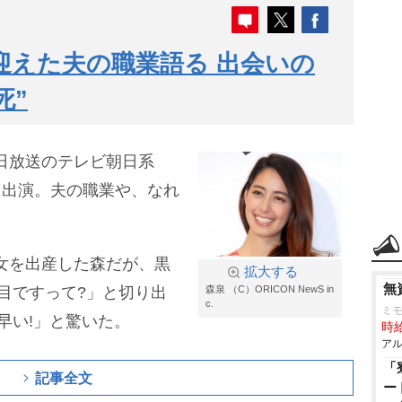
迎えた夫の職業語る 出会いの
死”
が8日放送のテレビ朝日系
)に出演。夫の職業や、なれ
長女を出産した森だが、黒
拡大する
無
目ですって?」と切り出
森泉 （C）ORICON NewS in
c.
ミ
早い!」と驚いた。
時給
アル
「
記事全文
ー