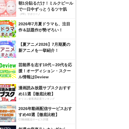
朝1分貼るだけ！ミルクピール
で一日中ずっとうるツヤ肌
（PR）サボリーノ
2026年7月夏ドラマも、注目
作＆話題作が勢ぞろい！
【夏アニメ2026】7月期夏の
新アニメを一挙紹介！
芸能界を志す10代～20代を応
援！オーディション・スクー
ル情報はDeview
漫画読み放題サブスクおすす
め11選【徹底比較】
オリコン顧客満足度ランキング
2026年動画配信サービスおす
すめ40選【徹底比較】
CS動画配信サービス20選