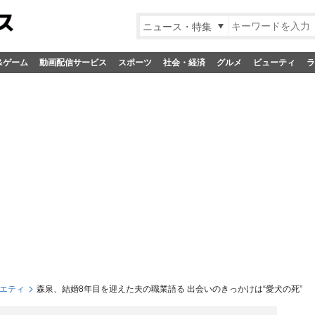
ニュース・特集
&ゲーム
動画配信サービス
スポーツ
社会・経済
グルメ
ビューティ
ラ
エティ
森泉、結婚8年目を迎えた夫の職業語る 出会いのきっかけは“愛犬の死”