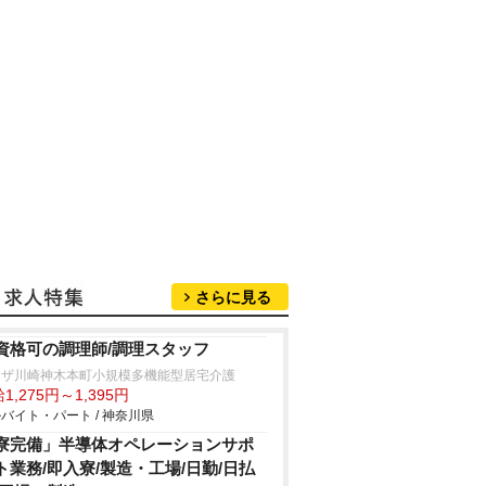
さらに見る
資格可の調理師/調理スタッフ
モザ川崎神木本町小規模多機能型居宅介護
1,275円～1,395円
バイト・パート / 神奈川県
寮完備」半導体オペレーションサポ
ト業務/即入寮/製造・工場/日勤/日払