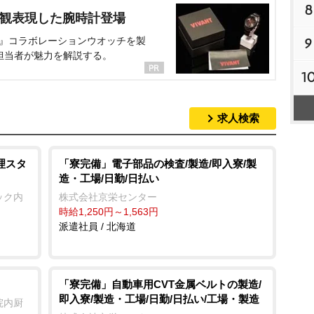
8
界観表現した腕時計登場
NT』コラボレーションウオッチを製
9
担当者が魅力を解説する。
1
求人検索
理スタ
「寮完備」電子部品の検査/製造/即入寮/製
造・工場/日勤/日払い
ック内
株式会社京栄センター
時給1,250円～1,563円
派遣社員 / 北海道
「寮完備」自動車用CVT金属ベルトの製造/
即入寮/製造・工場/日勤/日払い/工場・製造
院内厨