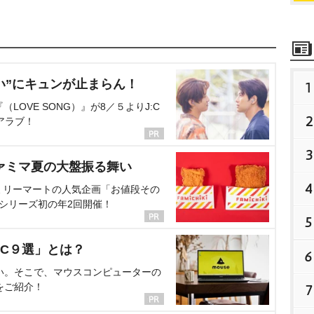
い”にキュンが止まらん！
1
OVE SONG）』が8／５よりJ:C
2
アラブ！
3
ァミマ夏の大盤振る舞い
4
ミリーマートの人気企画「お値段その
、シリーズ初の年2回開催！
5
C９選」とは？
6
い。そこで、マウスコンピューターの
をご紹介！
7