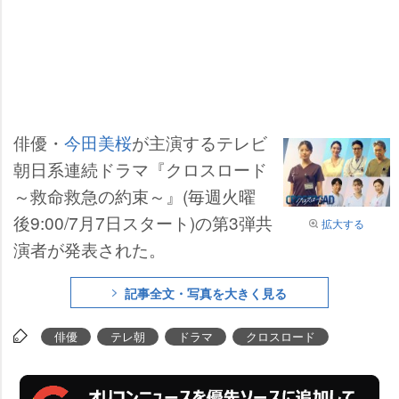
俳優・
今田美桜
が主演するテレビ
朝日系連続ドラマ『クロスロード
～救命救急の約束～』(毎週火曜
後9:00/7月7日スタート)の第3弾共
拡大する
演者が発表された。
記事全文・写真を大きく見る
俳優
テレ朝
ドラマ
クロスロード