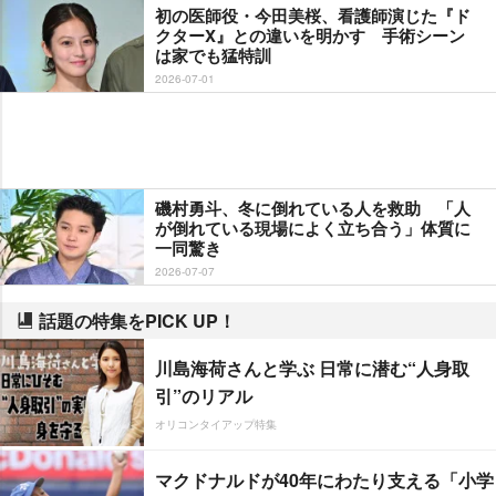
初の医師役・今田美桜、看護師演じた『ド
クターX』との違いを明かす 手術シーン
は家でも猛特訓
2026-07-01
磯村勇斗、冬に倒れている人を救助 「人
が倒れている現場によく立ち合う」体質に
一同驚き
2026-07-07
話題の特集をPICK UP！
川島海荷さんと学ぶ 日常に潜む“人身取
引”のリアル
オリコンタイアップ特集
マクドナルドが40年にわたり支える「小学