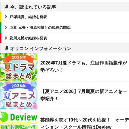
今、読まれている記事
戸塚純貴、結婚を発表
亜希 元夫・清原和博との現在の関係
及川光博が結婚を発表
オリコン インフォメーション
2026年7月夏ドラマも、注目作＆話題作が
勢ぞろい！
【夏アニメ2026】7月期夏の新アニメを一
挙紹介！
芸能界を志す10代～20代を応援！ オーデ
ィション・スクール情報はDeview