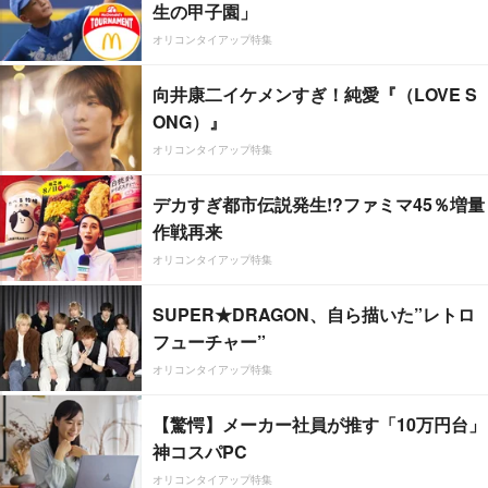
生の甲子園」
オリコンタイアップ特集
向井康二イケメンすぎ！純愛『（LOVE S
ONG）』
オリコンタイアップ特集
デカすぎ都市伝説発生!?ファミマ45％増量
作戦再来
オリコンタイアップ特集
SUPER★DRAGON、自ら描いた”レトロ
フューチャー”
オリコンタイアップ特集
【驚愕】メーカー社員が推す「10万円台」
神コスパPC
オリコンタイアップ特集